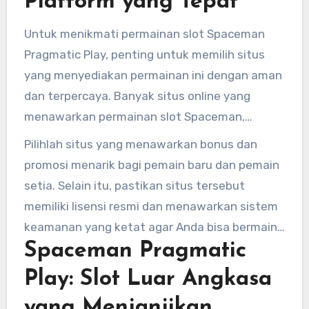
Platform yang Tepat
berada di luar angkasa saat bermain.
Untuk menikmati permainan slot Spaceman
Pragmatic Play, penting untuk memilih situs
yang menyediakan permainan ini dengan aman
dan terpercaya. Banyak situs online yang
menawarkan permainan slot Spaceman,
namun hanya beberapa yang memberikan
Pilihlah situs yang menawarkan bonus dan
layanan terbaik dan sistem pembayaran yang
promosi menarik bagi pemain baru dan pemain
adil. Situs Spaceman Pragmatic Play yang
setia. Selain itu, pastikan situs tersebut
terbaik akan menyediakan berbagai macam
memiliki lisensi resmi dan menawarkan sistem
opsi taruhan, termasuk slot bet 100 yang
keamanan yang ketat agar Anda bisa bermain
memungkinkan pemain dengan berbagai
Spaceman Pragmatic
dengan tenang tanpa khawatir akan masalah
anggaran untuk menikmati permainan ini.
keuangan atau data pribadi.
Play: Slot Luar Angkasa
yang Menjanjikan