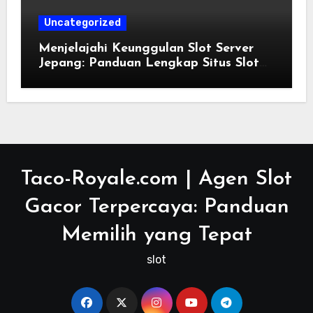
Uncategorized
Menjelajahi Keunggulan Slot Server
Jepang: Panduan Lengkap Situs Slot
Luar Negeri Terpercaya
Taco-Royale.com | Agen Slot
Gacor Terpercaya: Panduan
Memilih yang Tepat
slot