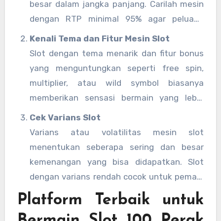
besar dalam jangka panjang. Carilah mesin
dengan RTP minimal 95% agar peluang
kemenangan lebih optimal.
Kenali Tema dan Fitur Mesin Slot
Slot dengan tema menarik dan fitur bonus
yang menguntungkan seperti free spin,
multiplier, atau wild symbol biasanya
memberikan sensasi bermain yang lebih
seru dan kesempatan menang lebih besar.
Cek Varians Slot
Varians atau volatilitas mesin slot
menentukan seberapa sering dan besar
kemenangan yang bisa didapatkan. Slot
dengan varians rendah cocok untuk pemain
yang ingin menang kecil tapi sering,
Platform Terbaik untuk
sedangkan slot varians tinggi cocok untuk
Bermain Slot 100 Perak