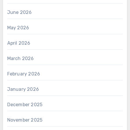
June 2026
May 2026
April 2026
March 2026
February 2026
January 2026
December 2025
November 2025