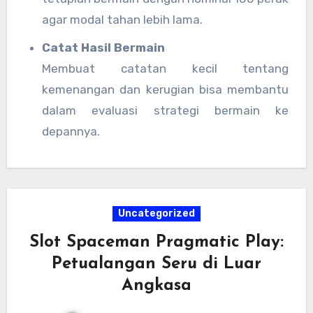
agar modal tahan lebih lama.
Catat Hasil Bermain
Membuat catatan kecil tentang
kemenangan dan kerugian bisa membantu
dalam evaluasi strategi bermain ke
depannya.
Uncategorized
Slot Spaceman Pragmatic Play:
Petualangan Seru di Luar
Angkasa