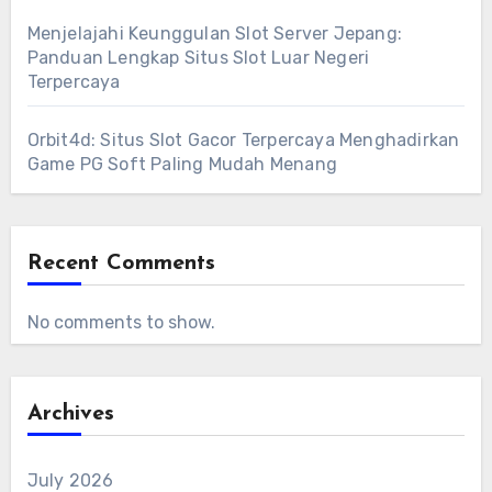
Menjelajahi Keunggulan Slot Server Jepang:
Panduan Lengkap Situs Slot Luar Negeri
Terpercaya
Orbit4d: Situs Slot Gacor Terpercaya Menghadirkan
Game PG Soft Paling Mudah Menang
Recent Comments
No comments to show.
Archives
July 2026