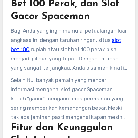
Bet 100 Perak, dan Slot
grafis yang menawan dan fitur menarik
Gacor Spaceman
membuat setiap putaran menjadi semakin
seru dan memikat. Jika Anda sedang mencari
Bagi Anda yang ingin memulai petualangan luar
situs yang menyediakan permainan ini, maka
angkasa ini dengan taruhan ringan, situs
slot
Anda harus mencari situs Spaceman Pragmatic
bet 100
rupiah atau slot bet 100 perak bisa
Play yang tepercaya dan memiliki reputasi baik
menjadi pilihan yang tepat. Dengan taruhan
di kalangan pemain.
yang sangat terjangkau, Anda bisa menikmati
sensasi bermain tanpa harus merogoh kocek
Selain itu, banyak pemain yang mencari
terlalu dalam. Ini juga membuat permainan ini
informasi mengenai slot gacor Spaceman.
cocok untuk pemain pemula yang ingin
Istilah “gacor” mengacu pada permainan yang
mencoba peruntungan mereka dengan taruhan
sering memberikan kemenangan besar. Meski
kecil namun tetap mendapatkan kesempatan
tak ada jaminan pasti mengenai kapan mesin
besar untuk menang.
Fitur dan Keunggulan
slot akan memberikan kemenangan besar,
memilih situs yang tepat dan mempelajari pola