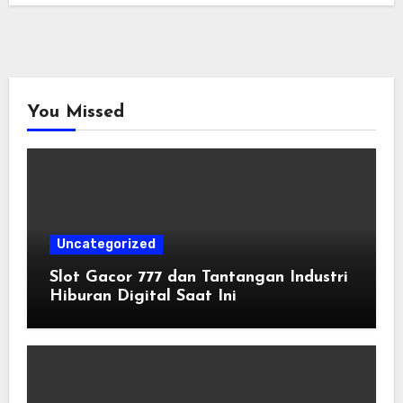
You Missed
Uncategorized
Slot Gacor 777 dan Tantangan Industri
Hiburan Digital Saat Ini