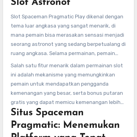
Slot Astronot
permainan bisa membantu meningkatkan
peluang Anda untuk meraih jackpot. Dengan
Slot Spaceman Pragmatic Play dikenal dengan
memilih situs Spaceman slot yang terpercaya,
tema luar angkasa yang sangat menarik, di
Anda bisa lebih mudah menemukan slot online
mana pemain bisa merasakan sensasi menjadi
Spaceman yang menawarkan peluang menang
seorang astronot yang sedang berpetualang di
lebih tinggi.
ruang angkasa. Selama permainan, pemain
akan menemukan berbagai elemen luar
Salah satu fitur menarik dalam permainan slot
angkasa seperti planet, bintang, dan bahkan
ini adalah mekanisme yang memungkinkan
UFO yang semakin menambah keseruan. Fitur-
pemain untuk mendapatkan pengganda
fitur unik yang ada dalam permainan ini juga
kemenangan yang besar, serta bonus putaran
meningkatkan pengalaman bermain yang lebih
gratis yang dapat memicu kemenangan lebih
imersif dan menghibur.
Situs Spaceman
besar lagi. Dengan desain grafis yang luar biasa
dan suara yang mendukung suasana luar
Pragmatic: Menemukan
angkasa, Anda akan merasa seolah-olah