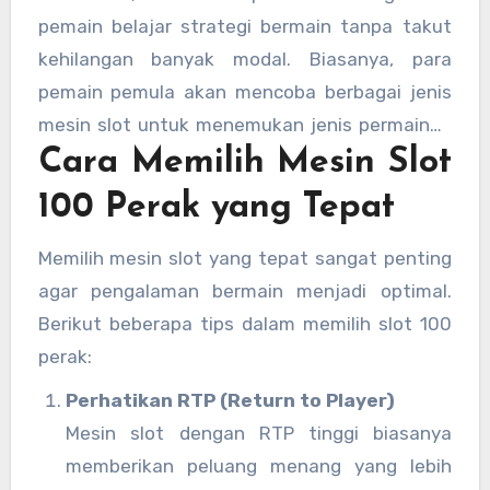
kesempatan untuk mendapatkan jackpot atau
pemain belajar strategi bermain tanpa takut
kemenangan kecil menjadi lebih banyak.
kehilangan banyak modal. Biasanya, para
pemain pemula akan mencoba berbagai jenis
mesin slot untuk menemukan jenis permainan
Cara Memilih Mesin Slot
yang paling cocok. Dengan taruhan yang kecil,
risiko kerugian juga minim, sehingga
100 Perak yang Tepat
pengalaman bermain menjadi lebih
menyenangkan dan edukatif.
Memilih mesin slot yang tepat sangat penting
agar pengalaman bermain menjadi optimal.
Berikut beberapa tips dalam memilih slot 100
perak:
Perhatikan RTP (Return to Player)
Mesin slot dengan RTP tinggi biasanya
memberikan peluang menang yang lebih