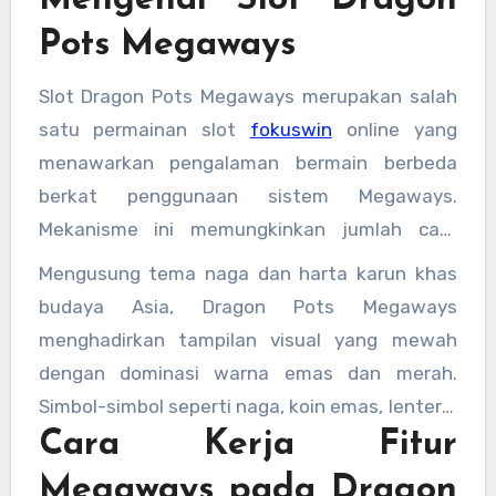
Mengenal Slot Dragon
Pots Megaways
Slot Dragon Pots Megaways merupakan salah
satu permainan slot
fokuswin
online yang
menawarkan pengalaman bermain berbeda
berkat penggunaan sistem Megaways.
Mekanisme ini memungkinkan jumlah cara
menang berubah di setiap putaran, sehingga
Mengusung tema naga dan harta karun khas
permainan terasa lebih dinamis dan
budaya Asia, Dragon Pots Megaways
memberikan peluang kombinasi simbol yang
menghadirkan tampilan visual yang mewah
jauh lebih banyak dibandingkan slot
dengan dominasi warna emas dan merah.
konvensional.
Simbol-simbol seperti naga, koin emas, lentera,
Cara Kerja Fitur
hingga guci keberuntungan memperkuat
suasana permainan. Selain itu, efek animasi
Megaways pada Dragon