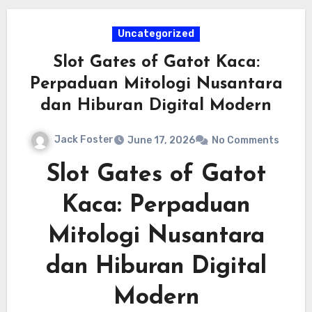
Princess terus menjadi salah satu slot online
yang paling banyak dimainkan oleh penggemar
Uncategorized
permainan slot digital.
Slot Gates of Gatot Kaca:
Perpaduan Mitologi Nusantara
dan Hiburan Digital Modern
Jack Foster
June 17, 2026
No Comments
Slot Gates of Gatot
Kaca: Perpaduan
Mitologi Nusantara
dan Hiburan Digital
Modern