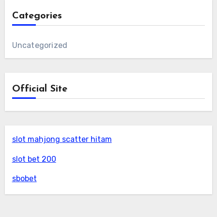
Categories
Uncategorized
Official Site
slot mahjong scatter hitam
slot bet 200
sbobet