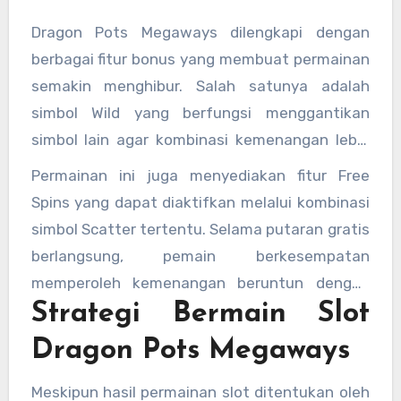
menghasilkan kemenangan tambahan tanpa
harus melakukan putaran baru, sehingga
Dragon Pots Megaways dilengkapi dengan
peluang memperoleh hadiah menjadi lebih
berbagai fitur bonus yang membuat permainan
besar.
semakin menghibur. Salah satunya adalah
simbol Wild yang berfungsi menggantikan
simbol lain agar kombinasi kemenangan lebih
mudah terbentuk. Kehadiran Wild sering kali
Permainan ini juga menyediakan fitur Free
menjadi penentu kemenangan dengan nilai
Spins yang dapat diaktifkan melalui kombinasi
pembayaran tinggi.
simbol Scatter tertentu. Selama putaran gratis
berlangsung, pemain berkesempatan
memperoleh kemenangan beruntun dengan
Strategi Bermain Slot
bantuan pengganda kemenangan atau
multiplier yang terus meningkat. Fitur ini
Dragon Pots Megaways
menjadi salah satu momen paling dinantikan
karena mampu menghasilkan pembayaran
Meskipun hasil permainan slot ditentukan oleh