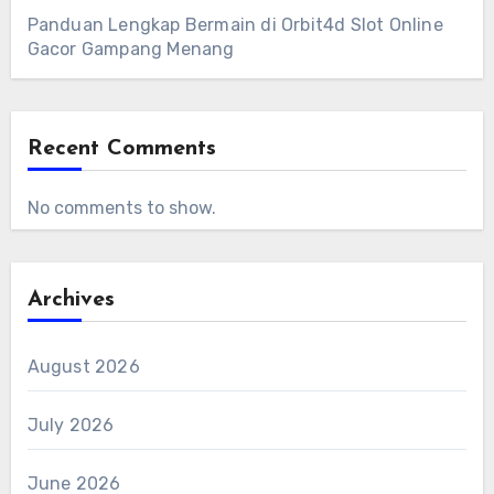
Panduan Lengkap Bermain di Orbit4d Slot Online
Gacor Gampang Menang
Recent Comments
No comments to show.
Archives
August 2026
July 2026
June 2026