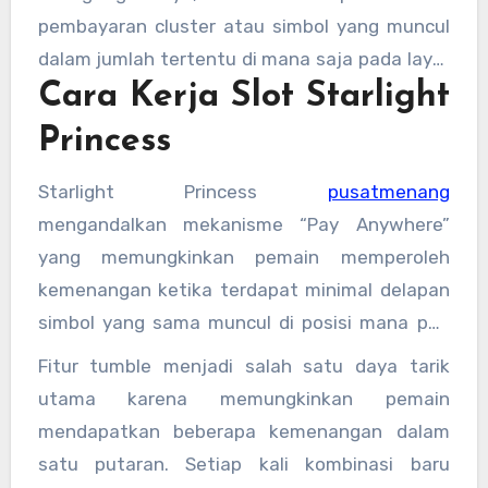
magis. Dengan tampilan yang menarik dan
pembayaran cluster atau simbol yang muncul
mekanisme permainan yang mudah dipahami,
dalam jumlah tertentu di mana saja pada layar
Starlight Princess berhasil menarik perhatian
Cara Kerja Slot Starlight
permainan. Hal ini memberikan pengalaman
pemain dari berbagai kalangan.
bermain yang lebih fleksibel dan dinamis
Princess
dibandingkan slot konvensional.
Starlight Princess
pusatmenang
mengandalkan mekanisme “Pay Anywhere”
yang memungkinkan pemain memperoleh
kemenangan ketika terdapat minimal delapan
simbol yang sama muncul di posisi mana pun
pada gulungan. Setelah kombinasi
Fitur tumble menjadi salah satu daya tarik
kemenangan terbentuk, simbol tersebut akan
utama karena memungkinkan pemain
menghilang dan memberikan ruang bagi simbol
mendapatkan beberapa kemenangan dalam
baru untuk jatuh ke layar melalui fitur yang
satu putaran. Setiap kali kombinasi baru
dikenal sebagai tumble.