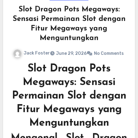
Slot Dragon Pots Megaways:
Sensasi Permainan Slot dengan
Fitur Megaways yang
Menguntungkan
Jack Foster
June 29, 2026
No Comments
Slot Dragon Pots
Megaways: Sensasi
Permainan Slot dengan
Fitur Megaways yang
Menguntungkan