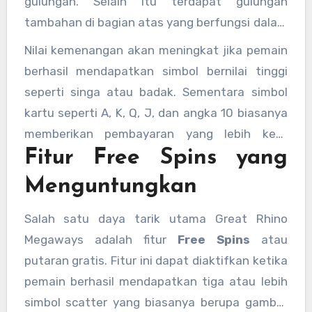
gulungan. Selain itu terdapat gulungan
tambahan di bagian atas yang berfungsi dalam
fitur putaran gratis. Kombinasi kemenangan
Nilai kemenangan akan meningkat jika pemain
terjadi ketika simbol yang sama muncul secara
berhasil mendapatkan simbol bernilai tinggi
berurutan dari gulungan paling kiri ke kanan.
seperti singa atau badak. Sementara simbol
kartu seperti A, K, Q, J, dan angka 10 biasanya
memberikan pembayaran yang lebih kecil
Fitur Free Spins yang
namun tetap berperan dalam membentuk
kombinasi kemenangan.
Menguntungkan
Salah satu daya tarik utama Great Rhino
Megaways adalah fitur
Free Spins
atau
putaran gratis. Fitur ini dapat diaktifkan ketika
pemain berhasil mendapatkan tiga atau lebih
simbol scatter yang biasanya berupa gambar