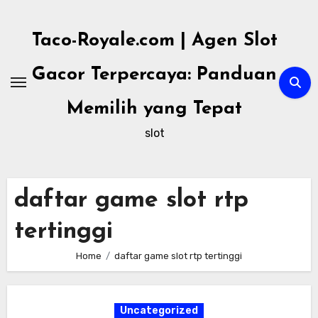
Skip
to
Taco-Royale.com | Agen Slot
content
Gacor Terpercaya: Panduan
Memilih yang Tepat
slot
daftar game slot rtp
tertinggi
Home
daftar game slot rtp tertinggi
Uncategorized