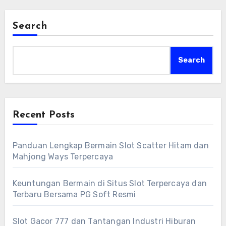
nama analisa data keluaran togel yang cukup
populer di kalangan penggemar togel
Search
Hongkong.
Search
Recent Posts
Panduan Lengkap Bermain Slot Scatter Hitam dan
Mahjong Ways Terpercaya
Keuntungan Bermain di Situs Slot Terpercaya dan
Terbaru Bersama PG Soft Resmi
Slot Gacor 777 dan Tantangan Industri Hiburan