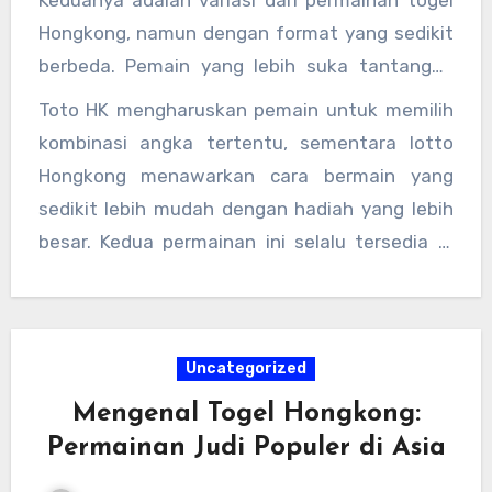
Keduanya adalah variasi dari permainan togel
Hongkong, namun dengan format yang sedikit
berbeda. Pemain yang lebih suka tantangan
bisa mencoba kedua jenis permainan ini untuk
Toto HK mengharuskan pemain untuk memilih
menambah variasi dalam cara bermain mereka.
kombinasi angka tertentu, sementara lotto
Hongkong menawarkan cara bermain yang
sedikit lebih mudah dengan hadiah yang lebih
besar. Kedua permainan ini selalu tersedia di
Hongkong Pools, tempat yang paling banyak
dipilih oleh para pemain untuk mengakses live
draw HK.
Uncategorized
Mengenal Togel Hongkong:
Permainan Judi Populer di Asia