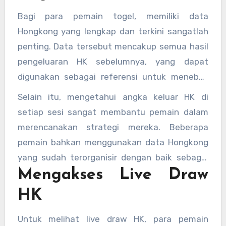
lotto HK, yang membuatnya menjadi sumber
utama bagi banyak pemain togel di Indonesia.
Bagi para pemain togel, memiliki data
Hongkong yang lengkap dan terkini sangatlah
penting. Data tersebut mencakup semua hasil
pengeluaran HK sebelumnya, yang dapat
digunakan sebagai referensi untuk menebak
angka yang akan keluar pada sesi berikutnya.
Selain itu, mengetahui angka keluar HK di
Dengan melihat pola-pola dari hasil-hasil
setiap sesi sangat membantu pemain dalam
sebelumnya, pemain dapat membuat prediksi
merencanakan strategi mereka. Beberapa
yang lebih matang dan meningkatkan peluang
pemain bahkan menggunakan data Hongkong
kemenangan.
yang sudah terorganisir dengan baik sebagai
Mengakses Live Draw
panduan untuk memilih angka jitu.
HK
Untuk melihat live draw HK, para pemain