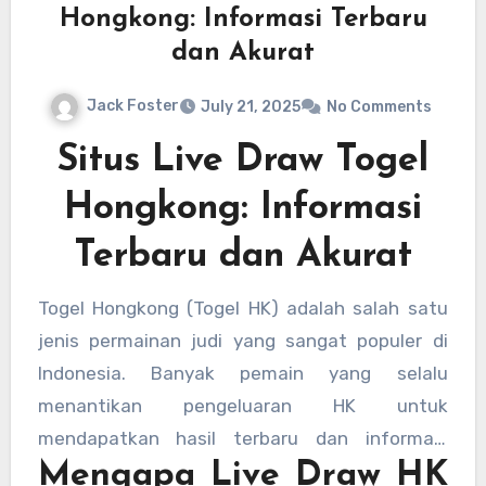
Hongkong: Informasi Terbaru
dan Akurat
Jack Foster
July 21, 2025
No Comments
Situs Live Draw Togel
Hongkong: Informasi
Terbaru dan Akurat
Togel Hongkong (Togel HK) adalah salah satu
jenis permainan judi yang sangat populer di
Indonesia. Banyak pemain yang selalu
menantikan pengeluaran HK untuk
mendapatkan hasil terbaru dan informasi
Mengapa Live Draw HK
akurat mengenai angka yang keluar. Salah satu