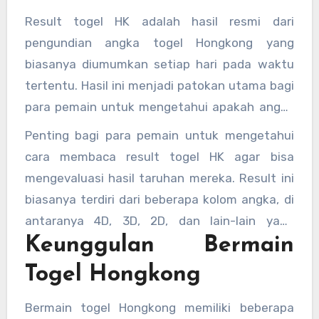
berbagai jenis pasaran dengan jadwal
Result togel HK adalah hasil resmi dari
pengundian yang rutin dan terpercaya,
pengundian angka togel Hongkong yang
sehingga banyak pemain yang menjadikannya
biasanya diumumkan setiap hari pada waktu
sebagai hiburan sekaligus peluang untuk
tertentu. Hasil ini menjadi patokan utama bagi
mendapatkan keuntungan besar.
para pemain untuk mengetahui apakah angka
yang mereka pasang berhasil menang atau
Penting bagi para pemain untuk mengetahui
tidak. Biasanya, result togel HK terdiri dari
cara membaca result togel HK agar bisa
beberapa angka yang diundi secara acak dan
mengevaluasi hasil taruhan mereka. Result ini
diumumkan oleh pihak resmi penyelenggara.
biasanya terdiri dari beberapa kolom angka, di
antaranya 4D, 3D, 2D, dan lain-lain yang
Keunggulan Bermain
menunjukkan tingkat kemenangan
berdasarkan angka yang ditebak. Selain itu,
Togel Hongkong
ada juga data keluaran togel HK yang bisa
diakses secara online melalui berbagai situs
Bermain togel Hongkong memiliki beberapa