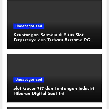
Uncategorized
Keuntungan Bermain di Situs Slot
Terpercaya dan Terbaru Bersama PG
Soft Resmi
Uncategorized
Slot Gacor 777 dan Tantangan Industri
Hiburan Digital Saat Ini