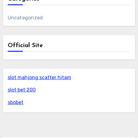
Uncategorized
Official Site
slot mahjong scatter hitam
slot bet 200
sbobet