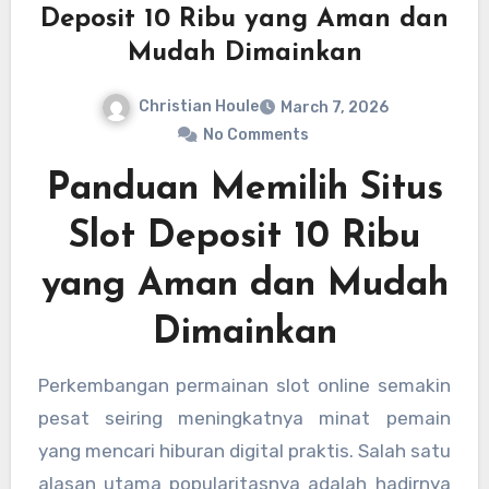
Deposit 10 Ribu yang Aman dan
Mudah Dimainkan
Christian Houle
March 7, 2026
No Comments
Panduan Memilih Situs
Slot Deposit 10 Ribu
yang Aman dan Mudah
Dimainkan
Perkembangan permainan slot online semakin
pesat seiring meningkatnya minat pemain
yang mencari hiburan digital praktis. Salah satu
alasan utama popularitasnya adalah hadirnya