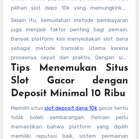
pilihan slot depo 10k yang memungkinkan
pemain menikmati permainan tanpa harus
Selain itu, kemudahan metode pembayaran
mengeluarkan modal besar. Dengan slot 10k,
juga menjadi faktor penting bagi pemain.
siapa pun bisa mencoba berbagai permainan
Banyak platform kini menyediakan slot dana
menarik hanya dengan saldo kecil, sehingga
sebagai metode transaksi utama karena
risiko kerugian juga terasa lebih ringan. Tidak
prosesnya cepat dan praktis. Dengan slot
heran jika banyak pemain pemula mulai
Tips Menemukan Situs
deposit dana 10k atau slot dana 10k, pemain
mencari situs slot deposit 10 ribu yang
tidak perlu repot menggunakan transfer bank
Slot Gacor dengan
menyediakan transaksi cepat, permainan
yang kadang membutuhkan biaya tambahan.
lengkap, serta peluang menang yang
Deposit Minimal 10 Ribu
Cukup menggunakan aplikasi dompet digital,
kompetitif.
proses depo 10k dapat dilakukan dalam
Memilih situs
slot deposit dana 10k
gacor tentu
hitungan detik sehingga pemain bisa langsung
tidak boleh sembarangan. Pemain perlu
menikmati berbagai permainan slot gacor depo
memastikan bahwa platform yang dipilih
10k yang tersedia di platform pilihan mereka.
memiliki reputasi baik, sistem permainan