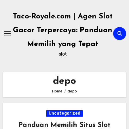
Skip
to
Taco-Royale.com | Agen Slot
content
Gacor Terpercaya: Panduan
Memilih yang Tepat
slot
depo
Home
depo
Uncategorized
Panduan Memilih Situs Slot