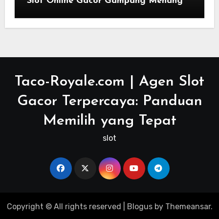
Slot Online Gacor Gampang Menang
Taco-Royale.com | Agen Slot
Gacor Terpercaya: Panduan
Memilih yang Tepat
slot
Copyright © All rights reserved
|
Blogus
by
Themeansar
.