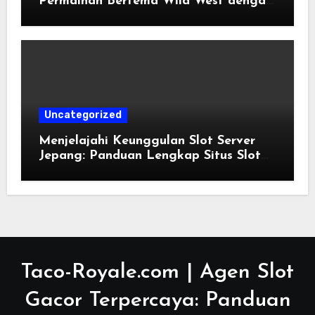
Permainan Bertema Wild West dengan
Fitur Bonus Menarik
Uncategorized
Menjelajahi Keunggulan Slot Server
Jepang: Panduan Lengkap Situs Slot
Luar Negeri Terpercaya
Taco-Royale.com | Agen Slot
Gacor Terpercaya: Panduan