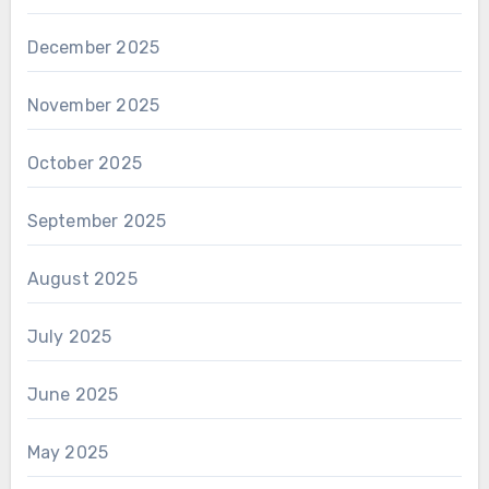
December 2025
November 2025
October 2025
September 2025
August 2025
July 2025
June 2025
May 2025