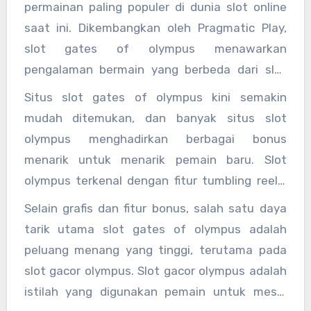
permainan paling populer di dunia slot online
saat ini. Dikembangkan oleh Pragmatic Play,
slot gates of olympus menawarkan
pengalaman bermain yang berbeda dari slot
tradisional dengan tema dewa-dewa Yunani
Situs slot gates of olympus kini semakin
kuno. Setiap putaran membawa pemain ke
mudah ditemukan, dan banyak situs slot
puncak Olympus, tempat di mana Zeus, raja
olympus menghadirkan berbagai bonus
para dewa, mengatur takdir kemenangan. Slot
menarik untuk menarik pemain baru. Slot
gates of olympus menghadirkan grafis yang
olympus terkenal dengan fitur tumbling reels,
memukau, animasi halus, dan suara yang
multiplier, dan free spins yang memungkinkan
Selain grafis dan fitur bonus, salah satu daya
mendukung atmosfer epik, membuatnya
pemain meraih kemenangan besar dalam sekali
tarik utama slot gates of olympus adalah
semakin diminati oleh para pecinta slot online.
putaran. Slot gates of olympus tidak hanya
peluang menang yang tinggi, terutama pada
mengandalkan keberuntungan, tetapi juga
slot gacor olympus. Slot gacor olympus adalah
strategi dalam memilih taruhan dan
istilah yang digunakan pemain untuk mesin
memanfaatkan fitur bonus. Dengan semakin