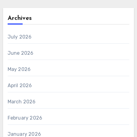
Archives
July 2026
June 2026
May 2026
April 2026
March 2026
February 2026
January 2026