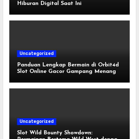
Hiburan Digital Saat Ini
Uncategorized
Panduan Lengkap Bermain di Orbit4d
Slot Online Gacor Gampang Menang
Uncategorized
Slot Wild Bounty Showdown: