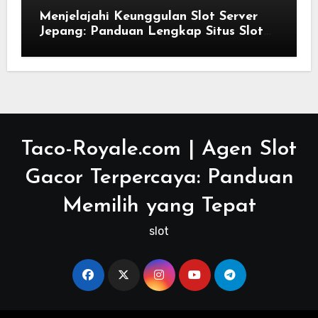
Menjelajahi Keunggulan Slot Server
Jepang: Panduan Lengkap Situs Slot
Luar Negeri Terpercaya
Taco-Royale.com | Agen Slot
Gacor Terpercaya: Panduan
Memilih yang Tepat
slot