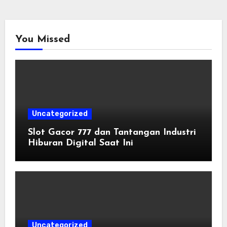
You Missed
Uncategorized
Slot Gacor 777 dan Tantangan Industri
Hiburan Digital Saat Ini
Uncategorized