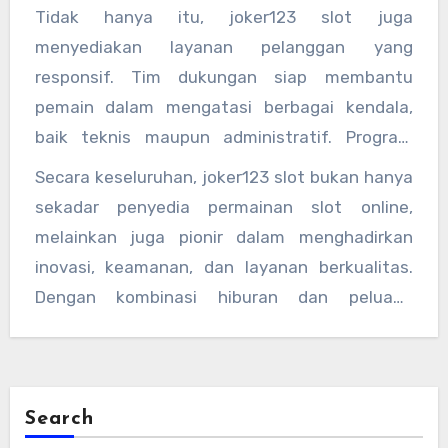
bermain dengan tenang tanpa khawatir akan
Tidak hanya itu, joker123 slot juga
risiko kebocoran informasi.
menyediakan layanan pelanggan yang
responsif. Tim dukungan siap membantu
pemain dalam mengatasi berbagai kendala,
baik teknis maupun administratif. Program
loyalitas bagi pemain setia turut menambah
Secara keseluruhan, joker123 slot bukan hanya
nilai lebih, dengan memberikan bonus
sekadar penyedia permainan slot online,
tambahan dan akses eksklusif ke permainan
melainkan juga pionir dalam menghadirkan
tertentu.
inovasi, keamanan, dan layanan berkualitas.
Dengan kombinasi hiburan dan peluang
keuntungan, link
daftar joker123
resmi terus
menjadi pilihan utama bagi penggemar slot
online di seluruh dunia.
Search