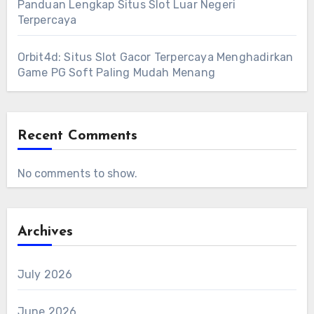
Panduan Lengkap Situs Slot Luar Negeri
Terpercaya
Orbit4d: Situs Slot Gacor Terpercaya Menghadirkan
Game PG Soft Paling Mudah Menang
Recent Comments
No comments to show.
Archives
July 2026
June 2026