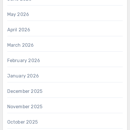
May 2026
April 2026
March 2026
February 2026
January 2026
December 2025
November 2025
October 2025