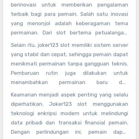
tambahan.
berinovasi untuk memberikan pengalaman
terbaik bagi para pemain. Salah satu inovasi
yang menonjol adalah keberagaman tema
permainan. Dari slot bertema petualangan,
fantasi, hingga budaya populer, joker123 slot
Selain itu, joker123 slot memiliki sistem server
mampu menghadirkan variasi yang membuat
yang stabil dan cepat, sehingga pemain dapat
pemain tidak cepat bosan.
menikmati permainan tanpa gangguan teknis.
Pembaruan rutin juga dilakukan untuk
menambahkan permainan baru dan
meningkatkan performa sistem. Hal ini
Keamanan menjadi aspek penting yang selalu
menunjukkan komitmen joker123 slot dalam
diperhatikan. Joker123 slot menggunakan
menjaga kualitas layanan.
teknologi enkripsi modern untuk melindungi
data pribadi dan transaksi finansial pemain.
Dengan perlindungan ini, pemain dapat