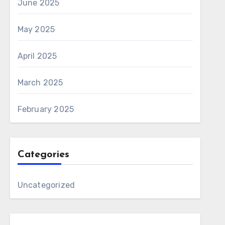
June 2025
May 2025
April 2025
March 2025
February 2025
Categories
Uncategorized