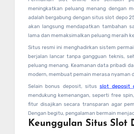
meningkatkan peluang menang dengan moda
adalah bergabung dengan situs slot depo 25
akan langsung mendapatkan tambahan sal
lama dan memaksimalkan peluang meraih k
Situs resmi ini menghadirkan sistem perma
berjalan lancar tanpa gangguan teknis, s
peluang menang. Keamanan data pribadi dan
modern, membuat pemain merasa nyaman d
Selain bonus deposit, situs
slot deposit 
mendukung kemenangan, seperti free spin
fitur disajikan secara transparan agar p
Dengan begitu, pengalaman bermain menjadi
Keunggulan Situs Slot