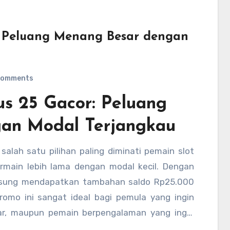
r: Peluang Menang Besar dengan
Comments
us 25 Gacor: Peluang
an Modal Terjangkau
salah satu pilihan paling diminati pemain slot
main lebih lama dengan modal kecil. Dengan
gsung mendapatkan tambahan saldo Rp25.000
romo ini sangat ideal bagi pemula yang ingin
ar, maupun pemain berpengalaman yang ingin
aih kemenangan lebih optimal.