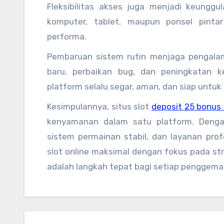
Fleksibilitas akses juga menjadi keunggul
komputer, tablet, maupun ponsel pinta
performa.
Pembaruan sistem rutin menjaga pengalam
baru, perbaikan bug, dan peningkatan k
platform selalu segar, aman, dan siap untuk 
Kesimpulannya, situs slot
deposit 25 bonus
kenyamanan dalam satu platform. Denga
sistem permainan stabil, dan layanan pro
slot online maksimal dengan fokus pada str
adalah langkah tepat bagi setiap penggemar 