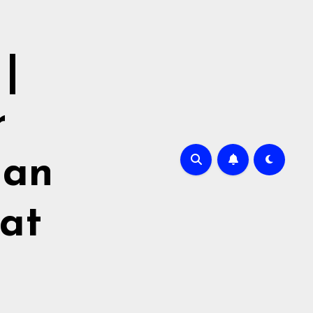
|
r
uan
at