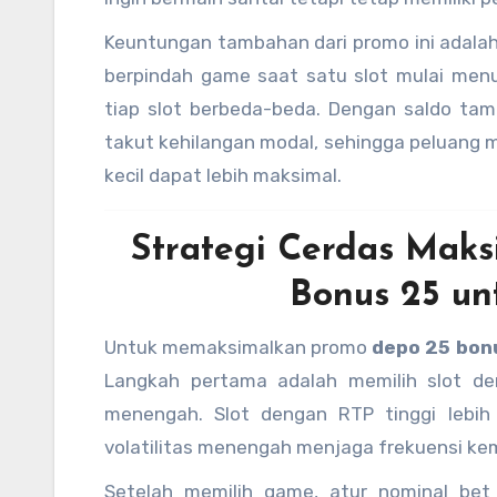
Keuntungan tambahan dari promo ini adalah
berpindah game saat satu slot mulai menu
tiap slot berbeda-beda. Dengan saldo tamb
takut kehilangan modal, sehingga peluang 
kecil dapat lebih maksimal.
Strategi Cerdas Mak
Bonus 25 un
Untuk memaksimalkan promo
depo 25 bon
Langkah pertama adalah memilih slot den
menengah. Slot dengan RTP tinggi lebi
volatilitas menengah menjaga frekuensi ke
Setelah memilih game, atur nominal bet 