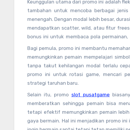
Keunggulan utama dari promo ini adalah fle
tambahan untuk mencoba berbagai jenis s
menengah. Dengan modal lebih besar, durasi
mendapatkan scatter, wild, atau fitur fr
bonus ini untuk membaca pola permainan, 
jelas tanda-tanda slot sedang gacor.
Bagi pemula, promo ini membantu memaham
memungkinkan pemain mempelajari simbol be
tanpa takut kehilangan modal terlalu ce
promo ini untuk rotasi game, mencari 
strategi taruhan baru.
Selain itu, promo
slot pusatgame
biasanya
memberatkan sehingga pemain bisa mena
tetapi efektif memungkinkan pemain lebih
gaya bermain. Hal ini menjadikan promo ini
ingin bermain santai tetapi tetap memiliki 