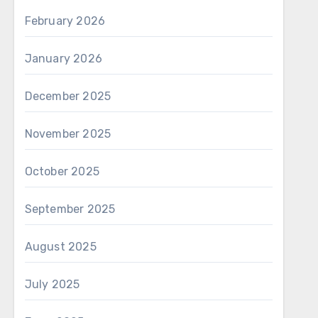
February 2026
January 2026
December 2025
November 2025
October 2025
September 2025
August 2025
July 2025