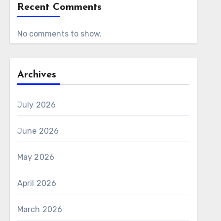
Recent Comments
No comments to show.
Archives
July 2026
June 2026
May 2026
April 2026
March 2026