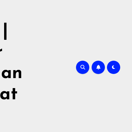
|
r
uan
at