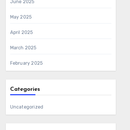
June 2025
May 2025
April 2025
March 2025
February 2025
Categories
Uncategorized