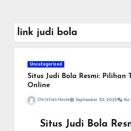
link judi bola
Uncategorized
Situs Judi Bola Resmi: Piliha
Online
Christian Houle
September 30, 2025
No
Situs Judi Bola Res