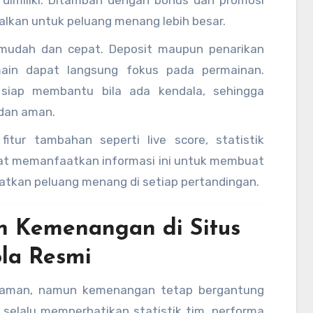
alkan untuk peluang menang lebih besar.
t mudah dan cepat. Deposit maupun penarikan
ain dapat langsung fokus pada permainan.
siap membantu bila ada kendala, sehingga
dan aman.
itur tambahan seperti live score, statistik
apat memanfaatkan informasi ini untuk membuat
atkan peluang menang di setiap pertandingan.
n Kemenangan di Situs
ola Resmi
g aman, namun kemenangan tetap bergantung
selalu memperhatikan statistik tim, performa