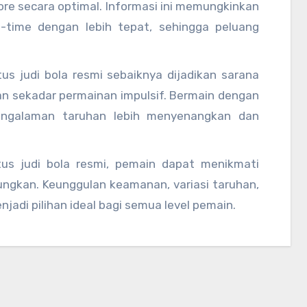
 score secara optimal. Informasi ini memungkinkan
time dengan lebih tepat, sehingga peluang
itus judi bola resmi sebaiknya dijadikan sarana
an sekadar permainan impulsif. Bermain dengan
pengalaman taruhan lebih menyenangkan dan
tus judi bola resmi, pemain dapat menikmati
gkan. Keunggulan keamanan, variasi taruhan,
adi pilihan ideal bagi semua level pemain.