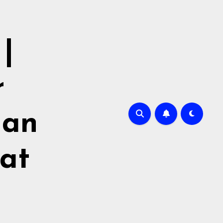
|
r
uan
at