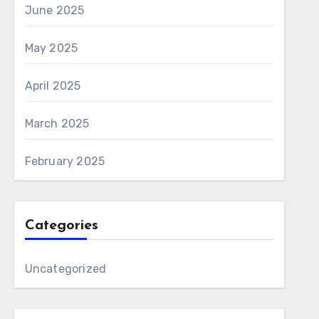
June 2025
May 2025
April 2025
March 2025
February 2025
Categories
Uncategorized