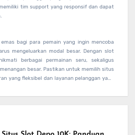
 memiliki tim support yang responsif dan dapat
.
 emas bagi para pemain yang ingin mencoba
harus mengeluarkan modal besar. Dengan slot
ikmati berbagai permainan seru, sekaligus
enangan besar. Pastikan untuk memilih situs
n yang fleksibel dan layanan pelanggan yang
a lagi? Segera coba peruntungan Anda di situs
gan Anda!
Situs Slot Depo 10K: Panduan