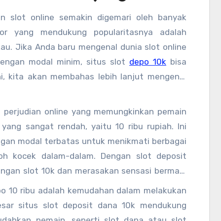
n slot online semakin digemari oleh banyak
tor yang mendukung popularitasnya adalah
u. Jika Anda baru mengenal dunia slot online
engan modal minim, situs slot
depo 10k
bisa
ini, kita akan membahas lebih lanjut mengenai
deposit minimal 10 ribu serta bagaimana cara
m perjudian online yang memungkinkan pemain
ang sangat rendah, yaitu 10 ribu rupiah. Ini
gan modal terbatas untuk menikmati berbagai
oh kocek dalam-dalam. Dengan slot deposit
dengan slot 10k dan merasakan sensasi bermain
po 10 ribu adalah kemudahan dalam melakukan
sar situs slot deposit dana 10k mendukung
ahkan pemain, seperti slot dana atau slot