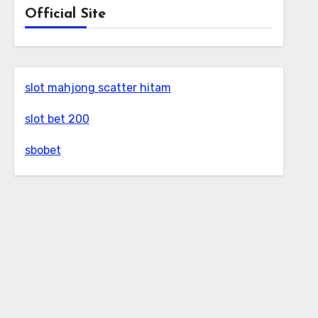
Official Site
slot mahjong scatter hitam
slot bet 200
sbobet