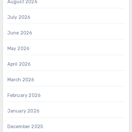
August 2026
July 2026
June 2026
May 2026
April 2026
March 2026
February 2026
January 2026
December 2025