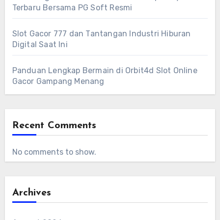
Terbaru Bersama PG Soft Resmi
Slot Gacor 777 dan Tantangan Industri Hiburan
Digital Saat Ini
Panduan Lengkap Bermain di Orbit4d Slot Online
Gacor Gampang Menang
Recent Comments
No comments to show.
Archives