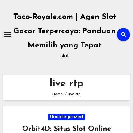
Skip
to
Taco-Royale.com | Agen Slot
content
Gacor Terpercaya: Panduan
Memilih yang Tepat
slot
live rtp
Home
live rtp
Uncategorized
Orbit4D: Situs Slot Online