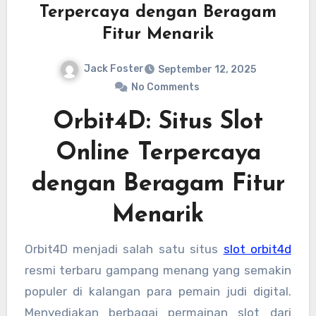
Terpercaya dengan Beragam
Fitur Menarik
Jack Foster
September 12, 2025
No Comments
Orbit4D: Situs Slot
Online Terpercaya
dengan Beragam Fitur
Menarik
Orbit4D menjadi salah satu situs
slot orbit4d
resmi terbaru gampang menang
yang semakin
populer di kalangan para pemain judi digital.
Menyediakan berbagai permainan slot dari