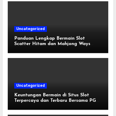
Uncategorized
Panduan Lengkap Bermain Slot
Scatter Hitam dan Mahjong Ways
Terpercaya
Uncategorized
Keuntungan Bermain di Situs Slot
Terpercaya dan Terbaru Bersama PG
Soft Resmi