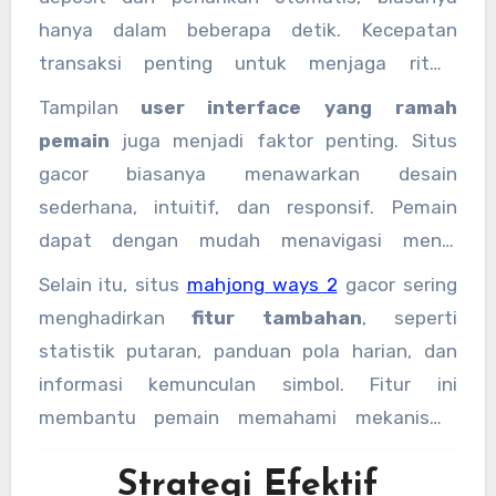
efektif. Hal ini membuat pengalaman bermain
hanya dalam beberapa detik. Kecepatan
lebih menyenangkan dan meminimalkan risiko
transaksi penting untuk menjaga ritme
kehilangan modal secara cepat.
bermain, terutama ketika pola gacor sedang
Tampilan
user interface yang ramah
aktif. Sistem keamanan yang kuat juga
pemain
juga menjadi faktor penting. Situs
melindungi data pemain dari risiko kebocoran,
gacor biasanya menawarkan desain
memberi rasa nyaman saat bermain.
sederhana, intuitif, dan responsif. Pemain
dapat dengan mudah menavigasi menu,
memilih bet, dan memahami hasil putaran
Selain itu, situs
mahjong ways 2
gacor sering
tanpa kebingungan. Ditambah lagi, layanan
menghadirkan
fitur tambahan
, seperti
pelanggan 24 jam siap membantu
statistik putaran, panduan pola harian, dan
menyelesaikan kendala teknis atau
informasi kemunculan simbol. Fitur ini
memberikan tips pola permainan, membuat
membantu pemain memahami mekanisme
pengalaman bermain lebih aman dan nyaman.
permainan, meningkatkan peluang menang,
Strategi Efektif
dan mempermudah pencapaian free spin atau