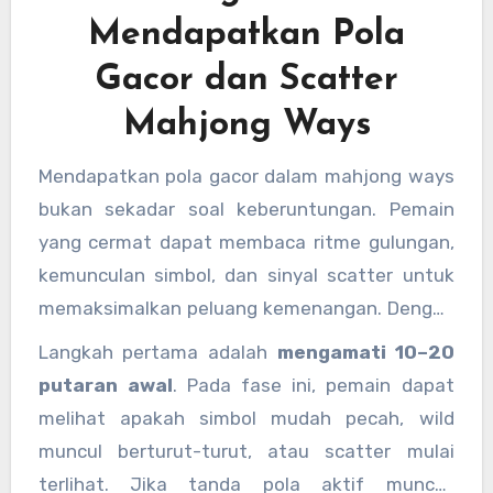
scatter hitam.
Mendapatkan Pola
Gacor dan Scatter
Mahjong Ways
Mendapatkan pola gacor dalam mahjong ways
bukan sekadar soal keberuntungan. Pemain
yang cermat dapat membaca ritme gulungan,
kemunculan simbol, dan sinyal scatter untuk
memaksimalkan peluang kemenangan. Dengan
strategi yang tepat, free spin dan wild
Langkah pertama adalah
mengamati 10–20
bertumpuk lebih mudah diperoleh.
putaran awal
. Pada fase ini, pemain dapat
melihat apakah simbol mudah pecah, wild
muncul berturut-turut, atau scatter mulai
terlihat. Jika tanda pola aktif muncul,