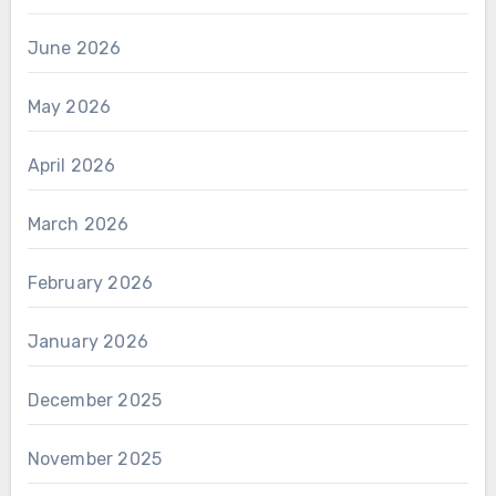
June 2026
May 2026
April 2026
March 2026
February 2026
January 2026
December 2025
November 2025