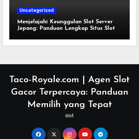
Uncategorized
Menjelajahi Keunggulan Slot Server
Jepang: Panduan Lengkap Situs Slot
Luar Negeri Terpercaya
Taco-Royale.com | Agen Slot
Gacor Terpercaya: Panduan
Memilih yang Tepat
slot