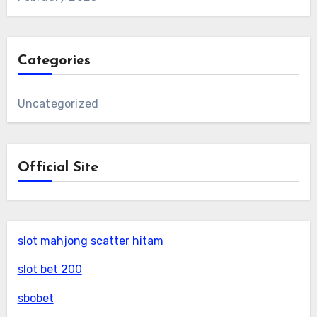
Categories
Uncategorized
Official Site
slot mahjong scatter hitam
slot bet 200
sbobet