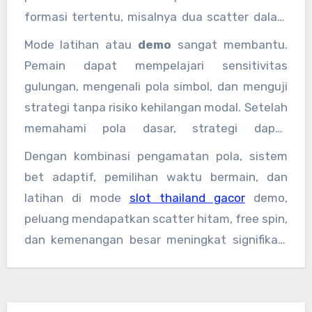
formasi tertentu, misalnya dua scatter dalam
beberapa putaran berdekatan. Saat pola
Mode latihan atau
demo
sangat membantu.
terlihat, pemain disarankan mempertahankan
Pemain dapat mempelajari sensitivitas
ritme permainan dan tidak mengganti bet
gulungan, mengenali pola simbol, dan menguji
secara ekstrem, agar peluang munculnya
strategi tanpa risiko kehilangan modal. Setelah
scatter ketiga tetap terjaga.
memahami pola dasar, strategi dapat
diterapkan lebih efektif saat bermain nyata.
Dengan kombinasi pengamatan pola, sistem
bet adaptif, pemilihan waktu bermain, dan
latihan di mode
slot thailand gacor
demo,
peluang mendapatkan scatter hitam, free spin,
dan kemenangan besar meningkat signifikan.
Strategi ini membuat permainan mahjong
ways lebih seru, efektif, dan menguntungkan
bagi pemain yang ingin meraih kemenangan