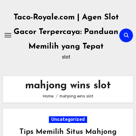
Skip
to
Taco-Royale.com | Agen Slot
content
Gacor Terpercaya: Panduan
Memilih yang Tepat
slot
mahjong wins slot
Home
mahjong wins slot
Uncategorized
Tips Memilih Situs Mahjong