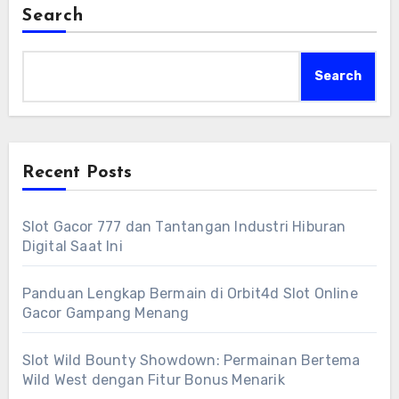
konsisten.
Search
Search
Recent Posts
Slot Gacor 777 dan Tantangan Industri Hiburan
Digital Saat Ini
Panduan Lengkap Bermain di Orbit4d Slot Online
Gacor Gampang Menang
Slot Wild Bounty Showdown: Permainan Bertema
Wild West dengan Fitur Bonus Menarik