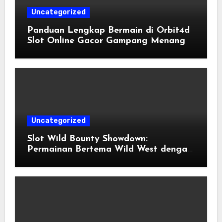
Uncategorized
Panduan Lengkap Bermain di Orbit4d
Slot Online Gacor Gampang Menang
Uncategorized
Slot Wild Bounty Showdown:
Permainan Bertema Wild West dengan
Fitur Bonus Menarik