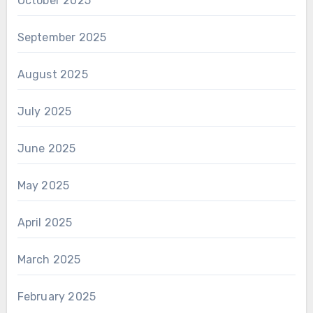
October 2025
September 2025
August 2025
July 2025
June 2025
May 2025
April 2025
March 2025
February 2025