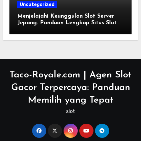
Uncategorized
Menjelajahi Keunggulan Slot Server
Jepang: Panduan Lengkap Situs Slot
Luar Negeri Terpercaya
Taco-Royale.com | Agen Slot
Gacor Terpercaya: Panduan
Memilih yang Tepat
slot