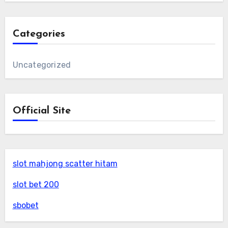
Categories
Uncategorized
Official Site
slot mahjong scatter hitam
slot bet 200
sbobet