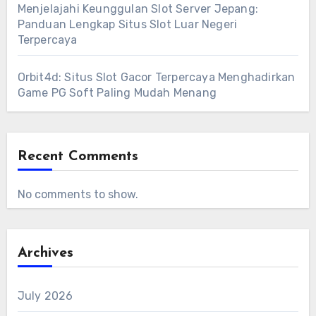
Menjelajahi Keunggulan Slot Server Jepang:
Panduan Lengkap Situs Slot Luar Negeri
Terpercaya
Orbit4d: Situs Slot Gacor Terpercaya Menghadirkan
Game PG Soft Paling Mudah Menang
Recent Comments
No comments to show.
Archives
July 2026