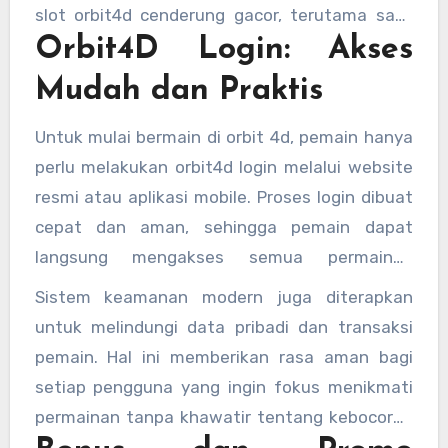
slot orbit4d cenderung gacor, terutama saat
Orbit4D Login: Akses
memanfaatkan strategi bermain yang tepat.
Mudah dan Praktis
Untuk mulai bermain di orbit 4d, pemain hanya
perlu melakukan orbit4d login melalui website
resmi atau aplikasi mobile. Proses login dibuat
cepat dan aman, sehingga pemain dapat
langsung mengakses semua permainan
termasuk slot orbit4d favorit mereka.
Sistem keamanan modern juga diterapkan
untuk melindungi data pribadi dan transaksi
pemain. Hal ini memberikan rasa aman bagi
setiap pengguna yang ingin fokus menikmati
permainan tanpa khawatir tentang kebocoran
informasi.