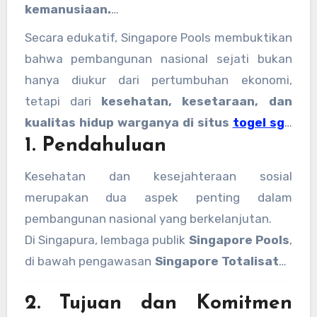
kemanusiaan.
Dengan pengelolaan yang transparan dan
Secara edukatif, Singapore Pools membuktikan
tanggung jawab sosial yang kuat, lembaga ini
bahwa pembangunan nasional sejati bukan
berhasil menjadi
model modern lembaga
hanya diukur dari pertumbuhan ekonomi,
publik yang berpihak pada kesejahteraan
tetapi dari
kesehatan, kesetaraan, dan
masyarakat.
kualitas hidup warganya di situs
togel sgp
1. Pendahuluan
online terpercaya.
Kesehatan dan kesejahteraan sosial
merupakan dua aspek penting dalam
pembangunan nasional yang berkelanjutan.
Di Singapura, lembaga publik
Singapore Pools
,
di bawah pengawasan
Singapore Totalisator
Board (Tote Board)
, memainkan peran
2. Tujuan dan Komitmen
strategis dalam mendukung sektor kesehatan