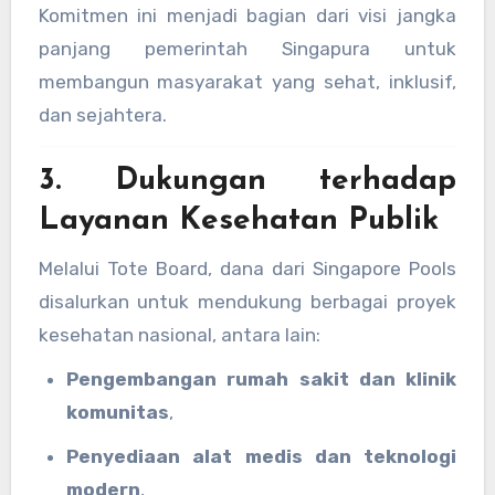
Komitmen ini menjadi bagian dari visi jangka
panjang pemerintah Singapura untuk
membangun masyarakat yang sehat, inklusif,
dan sejahtera.
3. Dukungan terhadap
Layanan Kesehatan Publik
Melalui Tote Board, dana dari Singapore Pools
disalurkan untuk mendukung berbagai proyek
kesehatan nasional, antara lain:
Pengembangan rumah sakit dan klinik
komunitas
,
Penyediaan alat medis dan teknologi
modern
,