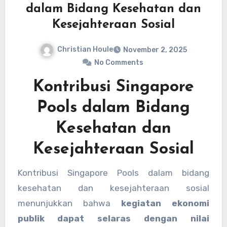
dalam Bidang Kesehatan dan
Kesejahteraan Sosial
Christian Houle
November 2, 2025
No Comments
Kontribusi Singapore
Pools dalam Bidang
Kesehatan dan
Kesejahteraan Sosial
Kontribusi Singapore Pools dalam bidang
kesehatan dan kesejahteraan sosial
menunjukkan bahwa
kegiatan ekonomi
publik dapat selaras dengan nilai