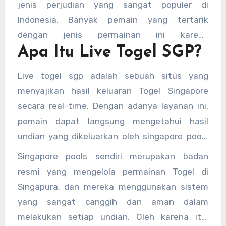
jenis perjudian yang sangat populer di
Indonesia. Banyak pemain yang tertarik
dengan jenis permainan ini karena
Apa Itu Live Togel SGP?
menawarkan peluang menang besar dan
proses taruhan yang mudah. Salah satu cara
Live togel sgp adalah sebuah situs yang
untuk memantau hasil Togel SGP adalah
menyajikan hasil keluaran Togel Singapore
dengan mengunjungi situs live
togel
sgp yang
secara real-time. Dengan adanya layanan ini,
menyediakan informasi mengenai pengeluaran
pemain dapat langsung mengetahui hasil
sgp secara langsung.
undian yang dikeluarkan oleh singapore pools
pada hari dan jam yang telah ditentukan. Live
Singapore pools sendiri merupakan badan
draw sgp memungkinkan pemain untuk
resmi yang mengelola permainan Togel di
menyaksikan langsung proses undian Togel
Singapura, dan mereka menggunakan sistem
Singapore, sehingga transparansi dan
yang sangat canggih dan aman dalam
keabsahan hasil bisa terjamin.
melakukan setiap undian. Oleh karena itu,