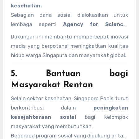
kesehatan.
Sebagian dana sosial dialokasikan untuk
lembaga seperti
Agency for Science,
Technology and Research (A*STAR)
dan
Dukungan ini membantu mempercepat inovasi
National University of Singapore (NUS)
medis yang berpotensi meningkatkan kualitas
guna mendorong riset di bidang bioteknologi,
hidup warga Singapura dan masyarakat global.
farmasi, dan perawatan kesehatan
masyarakat.
5. Bantuan bagi
Masyarakat Rentan
Selain sektor kesehatan, Singapore Pools turut
berkontribusi dalam
peningkatan
kesejahteraan sosial
bagi kelompok
masyarakat yang membutuhkan.
Beberapa program sosial yang didukung antara