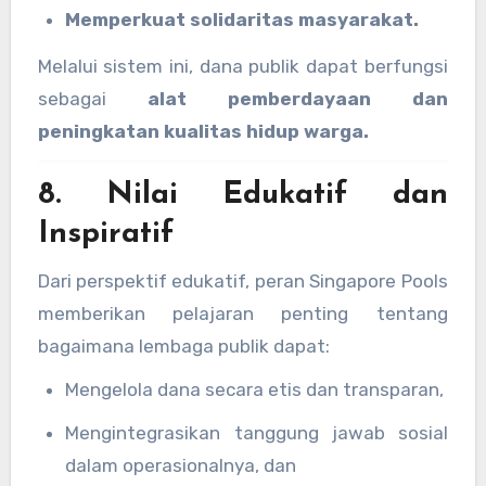
Memperkuat solidaritas masyarakat.
Melalui sistem ini, dana publik dapat berfungsi
sebagai
alat pemberdayaan dan
peningkatan kualitas hidup warga.
8. Nilai Edukatif dan
Inspiratif
Dari perspektif edukatif, peran Singapore Pools
memberikan pelajaran penting tentang
bagaimana lembaga publik dapat:
Mengelola dana secara etis dan transparan,
Mengintegrasikan tanggung jawab sosial
dalam operasionalnya, dan