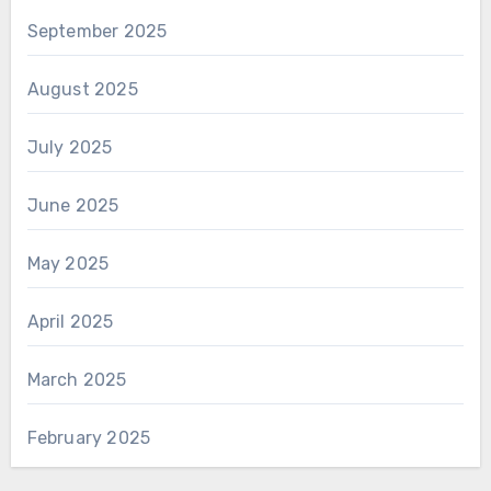
September 2025
August 2025
July 2025
June 2025
May 2025
April 2025
March 2025
February 2025