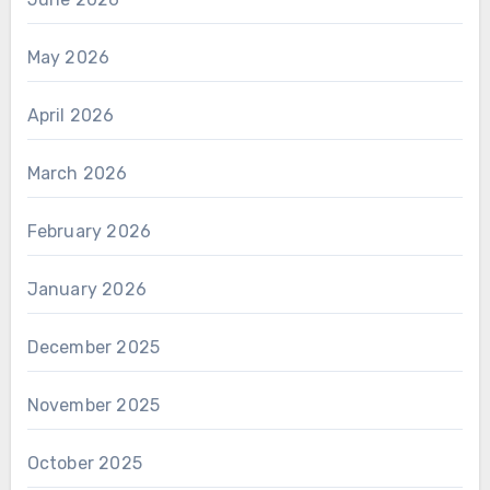
May 2026
April 2026
March 2026
February 2026
January 2026
December 2025
November 2025
October 2025