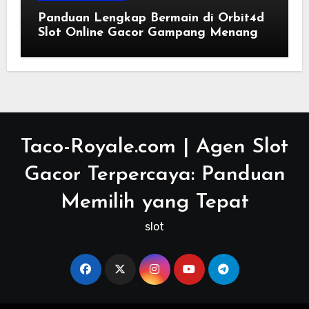
Panduan Lengkap Bermain di Orbit4d
Slot Online Gacor Gampang Menang
Taco-Royale.com | Agen Slot
Gacor Terpercaya: Panduan
Memilih yang Tepat
slot