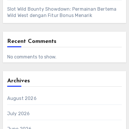
Slot Wild Bounty Showdown: Permainan Bertema
Wild West dengan Fitur Bonus Menarik
Recent Comments
No comments to show.
Archives
August 2026
July 2026
June 2026