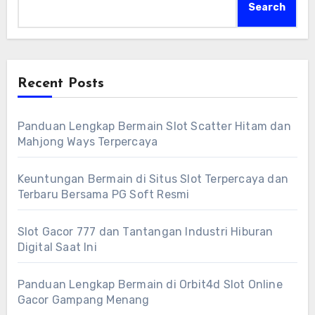
Search
Recent Posts
Panduan Lengkap Bermain Slot Scatter Hitam dan
Mahjong Ways Terpercaya
Keuntungan Bermain di Situs Slot Terpercaya dan
Terbaru Bersama PG Soft Resmi
Slot Gacor 777 dan Tantangan Industri Hiburan
Digital Saat Ini
Panduan Lengkap Bermain di Orbit4d Slot Online
Gacor Gampang Menang