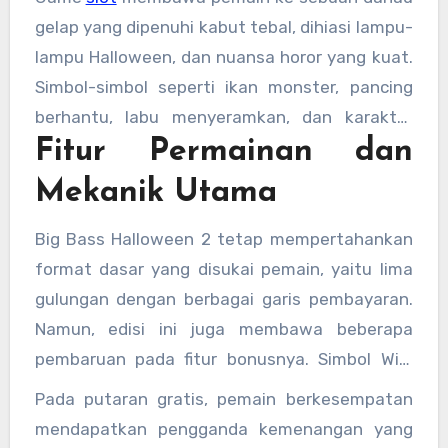
berbeda dari versi-versi sebelumnya. Slot ini
gelap yang dipenuhi kabut tebal, dihiasi lampu-
juga dikenal memiliki variasi fitur bonus yang
lampu Halloween, dan nuansa horor yang kuat.
lebih kreatif, memberikan nuansa baru bagi
Simbol-simbol seperti ikan monster, pancing
penggemar seri Big Bass.
berhantu, labu menyeramkan, dan karakter
Fitur Permainan dan
nelayan yang mengenakan kostum horor
memperkuat atmosfer permainan. Detail
Mekanik Utama
grafisnya dibuat dengan lebih halus,
memadukan warna-warna gelap dan terang
Big Bass Halloween 2 tetap mempertahankan
yang memberikan kesan dramatis namun
format dasar yang disukai pemain, yaitu lima
tetap menyenangkan. Musik latar juga
gulungan dengan berbagai garis pembayaran.
menggunakan efek suara khas Halloween,
Namun, edisi ini juga membawa beberapa
seperti bisikan angin malam dan suara-suara
pembaruan pada fitur bonusnya. Simbol Wild
menyeramkan yang menambah ketegangan
dalam game ini mampu menggantikan simbol
Pada putaran gratis, pemain berkesempatan
namun tetap menghibur.
lain untuk membantu menciptakan kombinasi
mendapatkan pengganda kemenangan yang