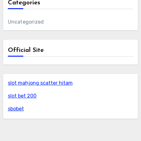
Categories
Uncategorized
Official Site
slot mahjong scatter hitam
slot bet 200
sbobet