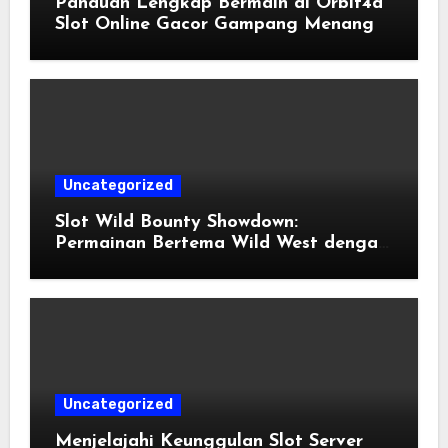
Panduan Lengkap Bermain di Orbit4d
Slot Online Gacor Gampang Menang
Uncategorized
Slot Wild Bounty Showdown:
Permainan Bertema Wild West dengan
Fitur Bonus Menarik
Uncategorized
Menjelajahi Keunggulan Slot Server