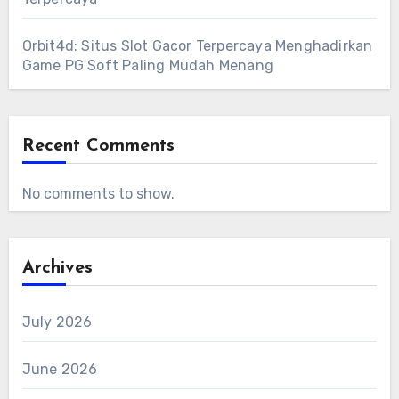
Orbit4d: Situs Slot Gacor Terpercaya Menghadirkan
Game PG Soft Paling Mudah Menang
Recent Comments
No comments to show.
Archives
July 2026
June 2026