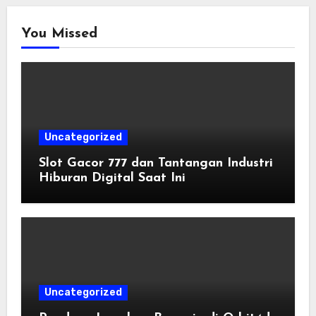
You Missed
Uncategorized
Slot Gacor 777 dan Tantangan Industri
Hiburan Digital Saat Ini
Uncategorized