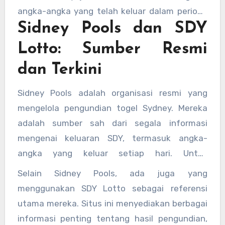
angka-angka yang telah keluar dalam periode
Sidney Pools dan SDY
tertentu. Dengan paito SDY, pemain bisa lebih
mudah melihat pola angka dan memprediksi
Lotto: Sumber Resmi
hasil berikutnya dengan lebih baik.
dan Terkini
Sidney Pools adalah organisasi resmi yang
mengelola pengundian togel Sydney. Mereka
adalah sumber sah dari segala informasi
mengenai keluaran SDY, termasuk angka-
angka yang keluar setiap hari. Untuk
memastikan keakuratan hasil, banyak pemain
Selain Sidney Pools, ada juga yang
togel yang memilih untuk selalu mengacu pada
menggunakan SDY Lotto sebagai referensi
hasil yang diumumkan melalui Sidney Pools.
utama mereka. Situs ini menyediakan berbagai
informasi penting tentang hasil pengundian,