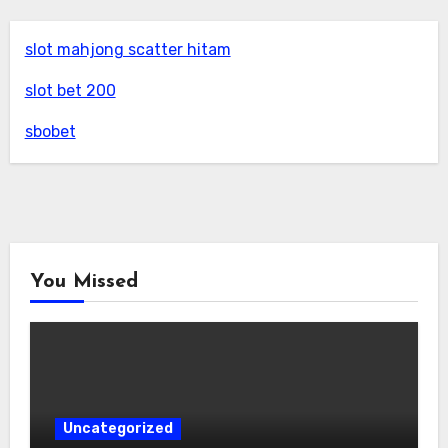
slot mahjong scatter hitam
slot bet 200
sbobet
You Missed
Uncategorized