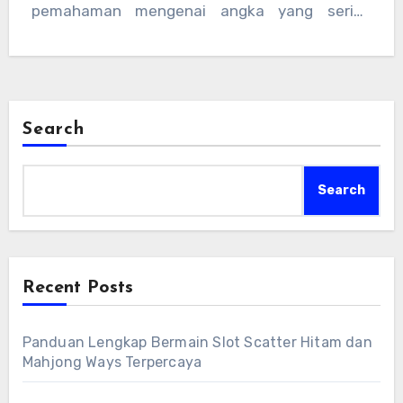
pemahaman mengenai angka yang sering
keluar dan pola-pola tertentu dalam paito SDY
juga sangat berguna untuk memperbesar
peluang kemenangan.
Search
Search
Recent Posts
Panduan Lengkap Bermain Slot Scatter Hitam dan
Mahjong Ways Terpercaya