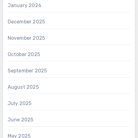
January 2026
December 2025
November 2025
October 2025
September 2025
August 2025
July 2025
June 2025
May 2025