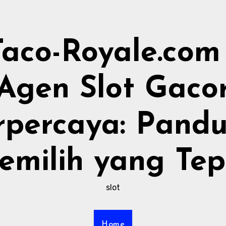
Taco-Royale.com 
Agen Slot Gaco
rpercaya: Pand
emilih yang Tep
slot
Home