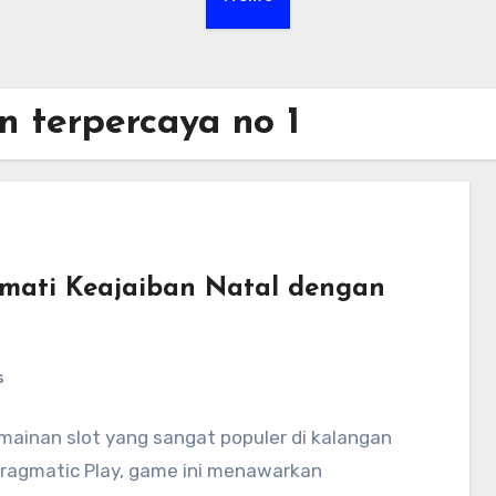
an terpercaya no 1
kmati Keajaiban Natal dengan
s
ainan slot yang sangat populer di kalangan
Pragmatic Play, game ini menawarkan