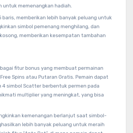
an untuk memenangkan hadiah.
 5 baris, memberikan lebih banyak peluang untuk
kinkan simbol pemenang menghilang, dan
ng kosong, memberikan kesempatan tambahan
bagai fitur bonus yang membuat permainan
 Free Spins atau Putaran Gratis. Pemain dapat
 4 simbol Scatter berbentuk permen pada
nikmati multiplier yang meningkat, yang bisa
ungkinkan kemenangan berlanjut saat simbol-
ghasilkan lebih banyak peluang untuk meraih