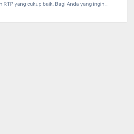
 RTP yang cukup baik. Bagi Anda yang ingin
a Xmas adalah pilihan yang patut dicoba.