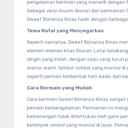
pengalaman bermain yang menarik dengan t
Sebagai versi musim liburan dari permainan 
Sweet Bonanza Xmas hadir dengan berbagai
dan menguntungkan.
https://www.bettyjea
Tema Natal yang Menyegarkan
Seperti namanya, Sweet Bonanza Xmas me
elemen-elemen khas liburan. Latar belak
dingin yang indah, dengan salju yang turun 
warna-warni. Simbol-simbol yang muncul di
seperti permen berbentuk hati, kado, dan
grafis yang cerah dan penuh warna, Swe
Cara Bermain yang Mudah
dalam suasana perayaan Natal yang menye
Cara bermain Sweet Bonanza Xmas sangat
pemain berpengalaman. Permainan ini menggu
kemenangan tidak ditentukan oleh garis pe
kelompok simbol yang muncul di layar. Pem