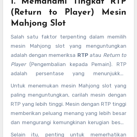
1. Memahami Tingkat RTP
diadaptasi menjadi slot online dengan grafis
menarik dan fitur bonus yang menggiurkan.
(Return to Player) Mesin
Namun, dengan banyaknya pilihan mesin
Mahjong Slot
Mahjong slot yang tersedia, bagaimana cara
Salah satu faktor terpenting dalam memilih
menemukan yang paling menguntungkan?
mesin Mahjong slot yang menguntungkan
Artikel
mahjong ways 2 slot
ini akan
adalah dengan memeriksa
RTP
atau
Return to
memberikan beberapa tips yang bisa
Player
(Pengembalian kepada Pemain). RTP
membantu Anda memilih mesin Mahjong slot
adalah persentase yang menunjukkan
yang menawarkan peluang menang lebih besar
seberapa besar kemungkinan mesin slot
dan pengalaman bermain yang lebih seru.
Untuk menemukan mesin Mahjong slot yang
mengembalikan taruhan pemain dalam jangka
paling menguntungkan, carilah mesin dengan
panjang. Misalnya, jika sebuah mesin memiliki
RTP yang lebih tinggi. Mesin dengan RTP tinggi
RTP 96%, berarti mesin tersebut
memberikan peluang menang yang lebih besar
mengembalikan 96% dari total taruhan kepada
dan mengurangi kemungkinan kerugian besar.
pemain dalam jangka panjang, sedangkan 4%
Biasanya, mesin dengan RTP 95% atau lebih
Selain itu, penting untuk memerhatikan