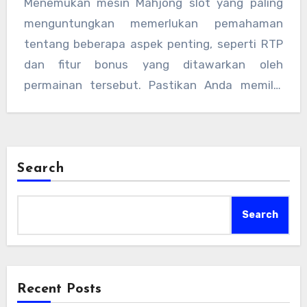
Menemukan mesin Mahjong slot yang paling
acak, peluang untuk menang sangat
menguntungkan memerlukan pemahaman
bergantung pada keberuntungan Anda.
tentang beberapa aspek penting, seperti RTP
dan fitur bonus yang ditawarkan oleh
permainan tersebut. Pastikan Anda memilih
mesin dengan RTP yang tinggi untuk
mendapatkan peluang menang yang lebih
besar. Selain itu, manfaatkan fitur-fitur bonus
seperti putaran gratis, simbol liar, multipliers,
Search
dan jackpot progresif untuk memaksimalkan
kemenangan Anda. Dengan strategi yang
Search
tepat dan pemilihan mesin yang cerdas, Anda
dapat meningkatkan peluang meraih
kemenangan besar dalam permainan Mahjong
Recent Posts
slot online.