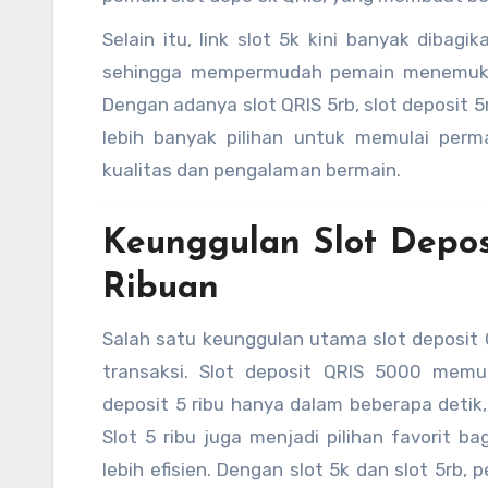
Selain itu, link slot 5k kini banyak dibag
sehingga mempermudah pemain menemuk
Dengan adanya slot QRIS 5rb, slot deposit 5r
lebih banyak pilihan untuk memulai perm
kualitas dan pengalaman bermain.
Keunggulan Slot Depos
Ribuan
Salah satu keunggulan utama slot deposit
transaksi. Slot deposit QRIS 5000 mem
deposit 5 ribu hanya dalam beberapa detik,
Slot 5 ribu juga menjadi pilihan favorit 
lebih efisien. Dengan slot 5k dan slot 5rb,