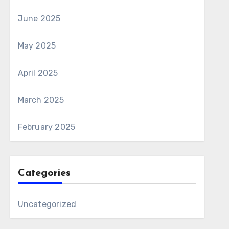
June 2025
May 2025
April 2025
March 2025
February 2025
Categories
Uncategorized