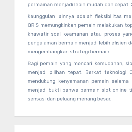
permainan menjadi lebih mudah dan cepat. S
solusi praktis bagi siapa saja yang ing
Keunggulan lainnya adalah fleksibilitas m
mengurangi keseruan dan kesempatan men
QRIS memungkinkan pemain melakukan top-
khawatir soal keamanan atau proses yang 
pengalaman bermain menjadi lebih efisien 
mengembangkan strategi bermain.
Bagi pemain yang mencari kemudahan, slot
menjadi pilihan tepat. Berkat teknologi 
mendukung kenyamanan pemain selama be
menjadi bukti bahwa bermain slot online t
sensasi dan peluang menang besar.