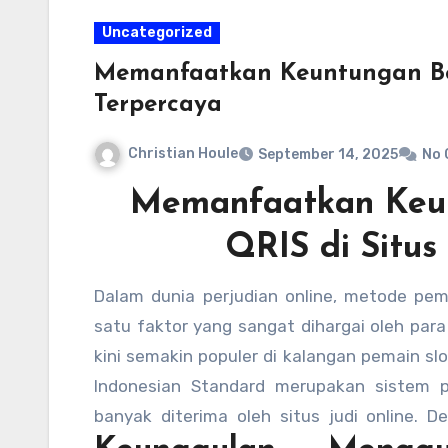
Uncategorized
Memanfaatkan Keuntungan Ber
Terpercaya
Christian Houle
September 14, 2025
No
Memanfaatkan Keun
QRIS di Situs
Dalam dunia perjudian online, metode pe
satu faktor yang sangat dihargai oleh pa
kini semakin populer di kalangan pemain sl
Indonesian Standard merupakan sistem 
banyak diterima oleh situs judi online.
melakukan transaksi deposit dengan cara y