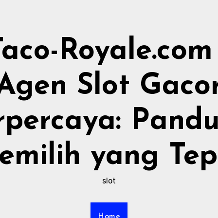
Taco-Royale.com 
Agen Slot Gaco
rpercaya: Pand
emilih yang Tep
slot
Home