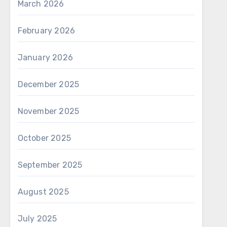
March 2026
February 2026
January 2026
December 2025
November 2025
October 2025
September 2025
August 2025
July 2025