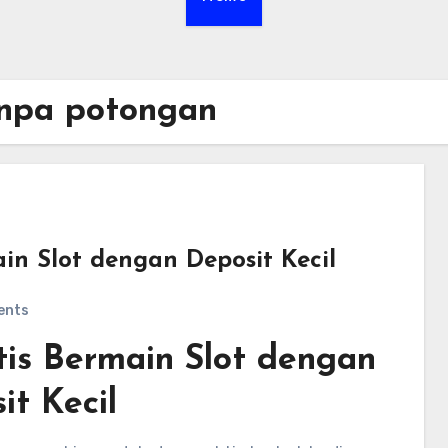
tanpa potongan
ain Slot dengan Deposit Kecil
ents
ktis Bermain Slot dengan
it Kecil