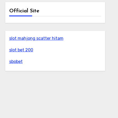
Official Site
slot mahjong scatter hitam
slot bet 200
sbobet