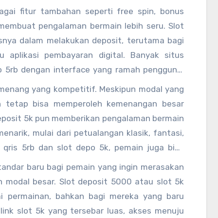
t.
agai fitur tambahan seperti free spin, bonus
 membuat pengalaman bermain lebih seru. Slot
tasnya dalam melakukan deposit, terutama bagi
aplikasi pembayaran digital. Banyak situs
 5rb dengan interface yang ramah pengguna,
 kalangan untuk menikmati permainan.
 menang yang kompetitif. Meskipun modal yang
in tetap bisa memperoleh kemenangan besar
 deposit 5k pun memberikan pengalaman bermain
arik, mulai dari petualangan klasik, fantasi,
qris 5rb dan slot depo 5k, pemain juga bisa
 tetap bermain secara bertanggung jawab.
standar baru bagi pemain yang ingin merasakan
 modal besar. Slot deposit 5000 atau slot 5k
 permainan, bahkan bagi mereka yang baru
link slot 5k yang tersebar luas, akses menuju