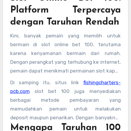
taruhan serendah 100 perak, pemain memiliki
Platform Terpercaya
kesempatan untuk memenangkan hadiah yang
dengan Taruhan Rendah
sangat menggiurkan.
Kini, banyak pemain yang memilih untuk
bermain di slot online bet 100, terutama
karena kenyamanan bermain dari rumah.
Dengan perangkat yang terhubung ke internet,
pemain dapat menikmati permainan slot kapan
saja dan di mana saja. Platform slot online bet
Di samping itu, situs link
fishingcharters-
100 juga sering menawarkan berbagai jenis
pcb.com
slot bet 100 juga menyediakan
slot yang dapat dipilih sesuai dengan
berbagai metode pembayaran yang
preferensi pemain, seperti slot klasik, video
memudahkan pemain untuk melakukan
slot, atau slot 3D.
deposit maupun penarikan. Dengan banyaknya
Mengapa Taruhan 100
pilihan permainan dan kemudahan transaksi,