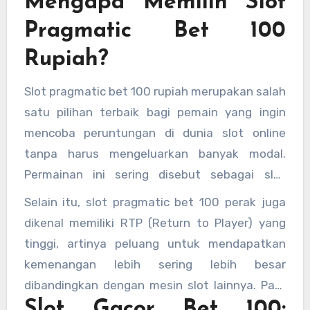
Mengapa Memilih Slot
taruhan minimal hanya 100 perak, pemain
Pragmatic Bet 100
dapat merasakan sensasi bermain slot tanpa
Rupiah?
harus mengeluarkan banyak uang. Artikel ini
akan membahas lebih dalam mengenai slot
Slot pragmatic bet 100 rupiah merupakan salah
pragmatic bet 100 perak dan keuntungannya
satu pilihan terbaik bagi pemain yang ingin
bagi para pemain.
mencoba peruntungan di dunia slot online
tanpa harus mengeluarkan banyak modal.
Permainan ini sering disebut sebagai slot
pragmatic bet 100 karena memungkinkan
Selain itu, slot pragmatic bet 100 perak juga
pemain untuk memasang taruhan sangat
dikenal memiliki RTP (Return to Player) yang
rendah, yakni hanya 100 perak. Meskipun
tinggi, artinya peluang untuk mendapatkan
taruhan yang dipasang kecil, peluang untuk
kemenangan lebih sering lebih besar
menang tetap besar, terutama dengan adanya
dibandingkan dengan mesin slot lainnya. Para
fitur-fitur bonus yang menarik.
Slot Gacor Bet 100:
pemain dapat merasakan pengalaman bermain