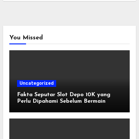
You Missed
Uncategorized
Fakta Seputar Slot Depo 10K yang
Perlu Dipahami Sebelum Bermain