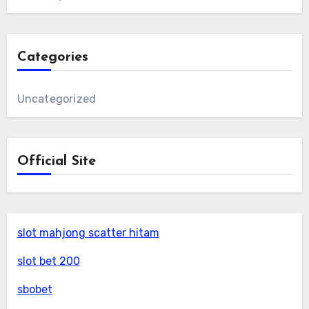
Categories
Uncategorized
Official Site
slot mahjong scatter hitam
slot bet 200
sbobet