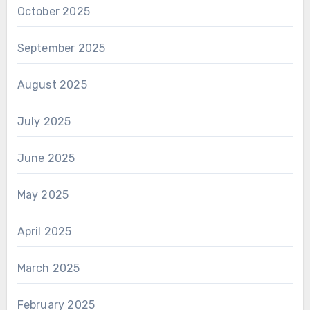
October 2025
September 2025
August 2025
July 2025
June 2025
May 2025
April 2025
March 2025
February 2025