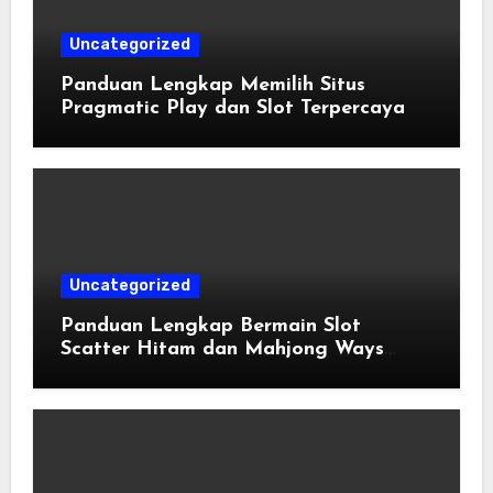
Uncategorized
Panduan Lengkap Memilih Situs
Pragmatic Play dan Slot Terpercaya
Uncategorized
Panduan Lengkap Bermain Slot
Scatter Hitam dan Mahjong Ways
Terpercaya