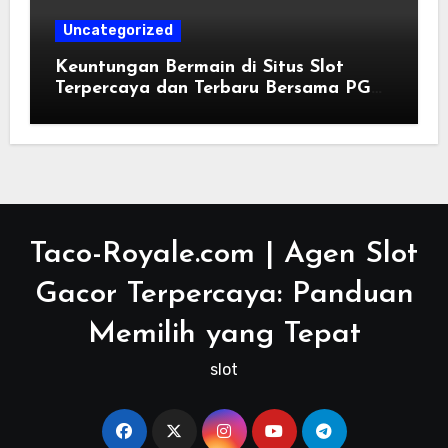
Uncategorized
Keuntungan Bermain di Situs Slot
Terpercaya dan Terbaru Bersama PG
Soft Resmi
Taco-Royale.com | Agen Slot
Gacor Terpercaya: Panduan
Memilih yang Tepat
slot