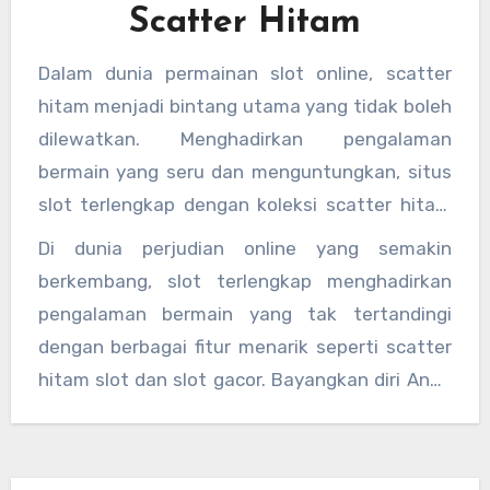
kombinasi unik antara game mahjong dan
Scatter Hitam
menemukan simbol scatter ini, terutama
mekanisme taruhan modern lainnya;
dalam tema mahjong yang sangat populer,
Dalam dunia permainan slot online, scatter
menciptakan suasana gaming yang dinamis
semuanya terasa semakin mendebarkan. Hari
hitam menjadi bintang utama yang tidak boleh
dan menghibur. Kelebihan dari situs slot banyak
ini adalah saat yang tepat untuk mencoba
dilewatkan. Menghadirkan pengalaman
scatter adalah kemudahan akses serta
keberuntungan Anda pada slot gacor hari ini—
bermain yang seru dan menguntungkan, situs
penawaran promo terkini, memungkinkan para
permainan yang terbukti memberi banyak
slot terlengkap dengan koleksi scatter hitam
pemain dengan mudah menemukan permainan
kemenangan luar biasa kepada para
ini menawarkan berbagai jenis permainan
favorit mereka, termasuk juga variasi lain
Di dunia perjudian online yang semakin
pemainnya. Di situs slot banjir scatter,
seperti slot gacor hari ini dan slot terbaru
seperti agen
scatter hitam slot
mudah
berkembang, slot terlengkap menghadirkan
kombinasi scatter hitam dan kemampuan
dengan tema mahjong. Dengan fitur ‘scatter’
menang yang tidak kalah seru. Dengan
pengalaman bermain yang tak tertandingi
mendapatkan bonus fantastis membuat
yang memikat, pemain dapat meraih
teknologi terbaru dan desain grafis memukau
dengan berbagai fitur menarik seperti scatter
pengalaman bermain semakin memikat. Tak
kemenangan besar sambil menikmati grafis
pada setiap putarannya, perjalanan mencari
hitam slot dan slot gacor. Bayangkan diri Anda
hanya itu, kehadiran slot terbaru dengan
menakjubkan dan mekanisme permainan yang
jackpot kini lebih mudah melalui platform
berputar di antara simbol-simbol
desain menarik dan mekanismenya yang
inovatif. Di situs slot banjir scatter, setiap
strategi tepat di situs-situs terkenal dengan
menggembirakan dari scatter hitam, sambil
inovatif menjanjikan kepuasan tak tertandingi
putaran bisa membawa Anda ke dalam
reputasi solid dalam industri ini. Ketika
merasakan adrenalin saat setiap putaran
bagi setiap pecinta judi online. Apakah Anda