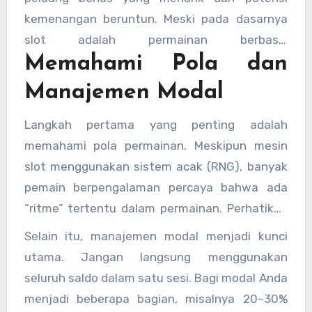
kemenangan beruntun. Meski pada dasarnya
slot adalah permainan berbasis
Memahami Pola dan
keberuntungan, ada beberapa strategi yang
bisa diterapkan untuk memaksimalkan peluang
Manajemen Modal
mendapatkan scatter dan
mahjong ways slot
memicu bonus secara konsisten. Artikel ini
Langkah pertama yang penting adalah
akan membahas pendekatan yang lebih
memahami pola permainan. Meskipun mesin
terarah agar permainan Anda tidak sekadar
slot menggunakan sistem acak (RNG), banyak
mengandalkan hoki semata.
pemain berpengalaman percaya bahwa ada
“ritme” tertentu dalam permainan. Perhatikan
frekuensi munculnya scatter hitam dalam
Selain itu, manajemen modal menjadi kunci
beberapa putaran awal. Jika dalam 20–30 spin
utama. Jangan langsung menggunakan
tidak ada tanda-tanda scatter, sebaiknya
seluruh saldo dalam satu sesi. Bagi modal Anda
pertimbangkan untuk berpindah permainan.
menjadi beberapa bagian, misalnya 20–30%