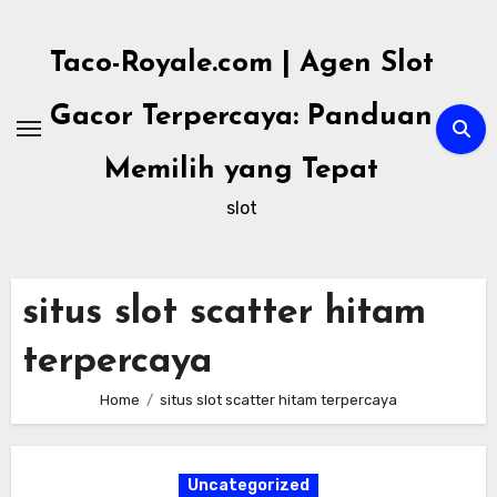
Skip
to
Taco-Royale.com | Agen Slot
content
Gacor Terpercaya: Panduan
Memilih yang Tepat
slot
situs slot scatter hitam
terpercaya
Home
situs slot scatter hitam terpercaya
Uncategorized