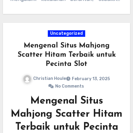
berhenti sejenak daripada memaksakan
permainan. Dengan pikiran yang lebih tenang,
Anda bisa kembali bermain dengan strategi
Uncategorized
yang lebih terarah.
Mengenal Situs Mahjong
Scatter Hitam Terbaik untuk
Pecinta Slot
Christian Houle
February 13, 2025
No Comments
Mengenal Situs
Mahjong Scatter Hitam
Terbaik untuk Pecinta