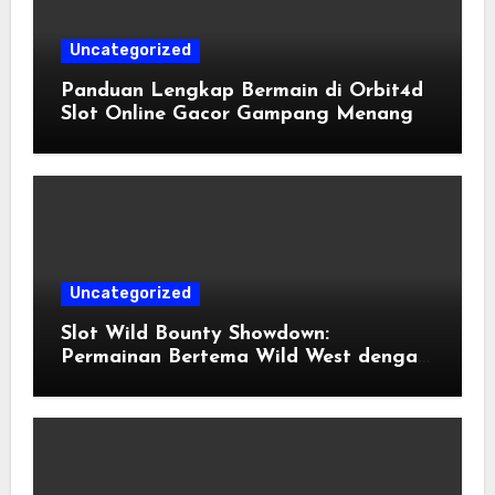
Uncategorized
Panduan Lengkap Bermain di Orbit4d
Slot Online Gacor Gampang Menang
Uncategorized
Slot Wild Bounty Showdown:
Permainan Bertema Wild West dengan
Fitur Bonus Menarik