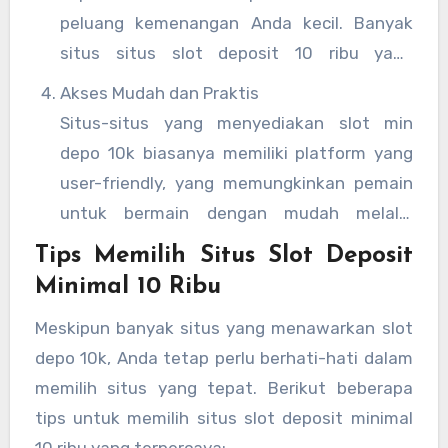
nyaman melakukan transaksi tanpa harus
peluang kemenangan Anda kecil. Banyak
khawatir tentang proses yang rumit.
situs situs slot deposit 10 ribu yang
menawarkan berbagai bonus dan promosi
Akses Mudah dan Praktis
menarik, seperti bonus sambutan, free spin,
Situs-situs yang menyediakan slot min
dan hadiah besar lainnya. Jadi, meskipun
depo 10k biasanya memiliki platform yang
hanya dengan slot 10 ribu, Anda tetap
user-friendly, yang memungkinkan pemain
memiliki peluang untuk memenangkan
untuk bermain dengan mudah melalui
hadiah besar.
perangkat smartphone atau komputer.
Tips Memilih Situs Slot Deposit
Anda cukup mengakses situs melalui
Minimal 10 Ribu
browser atau aplikasi, kemudian melakukan
Meskipun banyak situs yang menawarkan slot
deposit dana 10k, dan mulai menikmati
depo 10k, Anda tetap perlu berhati-hati dalam
berbagai permainan slot yang seru.
memilih situs yang tepat. Berikut beberapa
tips untuk memilih situs slot deposit minimal
10 ribu yang terpercaya: