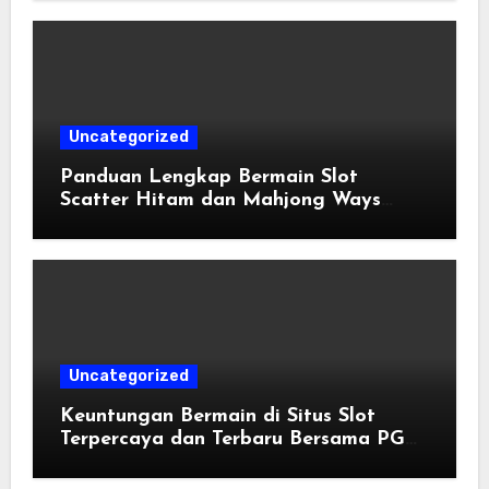
Uncategorized
Panduan Lengkap Bermain Slot
Scatter Hitam dan Mahjong Ways
Terpercaya
Uncategorized
Keuntungan Bermain di Situs Slot
Terpercaya dan Terbaru Bersama PG
Soft Resmi