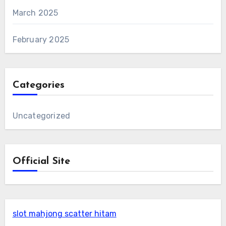
March 2025
February 2025
Categories
Uncategorized
Official Site
slot mahjong scatter hitam