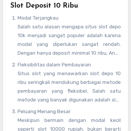
Slot Deposit 10 Ribu
minimal 10 ribu yang bisa diakses dengan
mudah melalui aplikasi dompet digital atau
Modal Terjangkau
transfer bank.
Salah satu alasan mengapa situs slot depo
10k menjadi sangat populer adalah karena
modal yang diperlukan sangat rendah.
Dengan hanya deposit minimal 10 ribu, Anda
sudah bisa mencoba berbagai jenis
Fleksibilitas dalam Pembayaran
permainan slot tanpa merasa terbebani. Ini
Situs slot yang menawarkan slot depo 10
tentu sangat menarik bagi pemula yang
ribu seringkali mendukung berbagai metode
ingin mencoba bermain tanpa harus
pembayaran yang fleksibel. Salah satu
menginvestasikan banyak uang.
metode yang banyak digunakan adalah slot
dana. Pembayaran menggunakan dompet
Peluang Menang Besar
digital seperti Dana sangat praktis, aman,
Meskipun bermain dengan modal kecil
dan instan. Hal ini membuat pemain lebih
seperti slot 10000 rupiah, bukan berarti