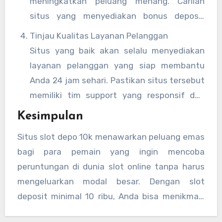
meningkatkan peluang menang. Carilah
situs yang menyediakan bonus deposit
minimal 10 ribu atau promo lainnya yang
Tinjau Kualitas Layanan Pelanggan
menguntungkan.
Situs yang baik akan selalu menyediakan
layanan pelanggan yang siap membantu
Anda 24 jam sehari. Pastikan situs tersebut
memiliki tim support yang responsif dan
dapat membantu Anda jika mengalami
Kesimpulan
kendala.
Situs slot depo 10k menawarkan peluang emas
bagi para pemain yang ingin mencoba
peruntungan di dunia slot online tanpa harus
mengeluarkan modal besar. Dengan slot
deposit minimal 10 ribu, Anda bisa menikmati
berbagai permainan seru, sekaligus