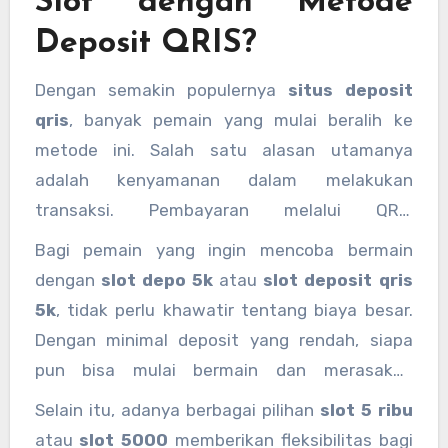
Slot dengan Metode
peruntungan mereka tanpa harus
dan QRIS menawarkan solusi untuk
mengeluarkan dana yang besar.
Deposit QRIS?
mengurangi risiko tersebut.
Dengan semakin populernya
situs deposit
qris
, banyak pemain yang mulai beralih ke
metode ini. Salah satu alasan utamanya
adalah kenyamanan dalam melakukan
transaksi. Pembayaran melalui QRIS
memungkinkan pemain untuk melakukan
Bagi pemain yang ingin mencoba bermain
deposit kapan saja, tanpa perlu khawatir
dengan
slot depo 5k
atau
slot deposit qris
dengan jam operasional bank atau
5k
, tidak perlu khawatir tentang biaya besar.
keterlambatan proses transfer. Selain itu,
Dengan minimal deposit yang rendah, siapa
transaksi menggunakan QRIS juga lebih cepat
pun bisa mulai bermain dan merasakan
dan bebas biaya admin, yang semakin
pengalaman seru dalam bermain slot online.
Selain itu, adanya berbagai pilihan
slot 5 ribu
membuatnya menarik dibandingkan metode
Bahkan, beberapa situs judi menawarkan
atau
slot 5000
memberikan fleksibilitas bagi