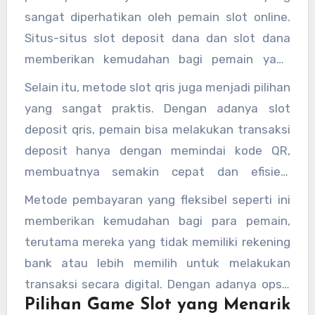
sangat diperhatikan oleh pemain slot online.
Situs-situs slot deposit dana dan slot dana
memberikan kemudahan bagi pemain yang
ingin melakukan deposit menggunakan aplikasi
Selain itu, metode slot qris juga menjadi pilihan
Dana, yang kini menjadi salah satu aplikasi
yang sangat praktis. Dengan adanya slot
dompet digital yang sangat populer di
deposit qris, pemain bisa melakukan transaksi
Indonesia.
deposit hanya dengan memindai kode QR,
membuatnya semakin cepat dan efisien.
Bahkan, beberapa situs slot kini menyediakan
Metode pembayaran yang fleksibel seperti ini
slot qris 5k, yang memungkinkan pemain untuk
memberikan kemudahan bagi para pemain,
melakukan deposit dengan minimal 5 ribu
terutama mereka yang tidak memiliki rekening
rupiah melalui QRIS.
bank atau lebih memilih untuk melakukan
transaksi secara digital. Dengan adanya opsi-
Pilihan Game Slot yang Menarik
opsi ini, pemain dapat fokus pada permainan