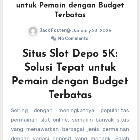
untuk Pemain dengan Budget
Terbatas
Jack Foster
January 23, 2026
No Comments
Situs Slot Depo 5K:
Solusi Tepat untuk
Pemain dengan Budget
Terbatas
Seiring dengan meningkatnya popularitas
permainan slot online, semakin banyak situs
yang menawarkan berbagai jenis permainan
dengan variasi deposit yang menarik. Salah