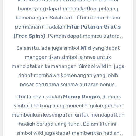
menang.
bonus yang dapat meningkatkan peluang
kemenangan. Salah satu fitur utama dalam
permainan ini adalah
Fitur Putaran Gratis
(Free Spins)
. Pemain dapat memicu putaran
gratis dengan mendapatkan tiga atau lebih
Selain itu, ada juga simbol
Wild
yang dapat
simbol scatter di layar. Fitur ini memberi
menggantikan simbol lainnya untuk
pemain kesempatan untuk memutar gulungan
menciptakan kemenangan. Simbol wild ini juga
tanpa biaya tambahan, dan setiap
dapat membawa kemenangan yang lebih
kemenangan selama putaran gratis akan
besar, terutama selama putaran bonus.
dikalikan dengan multiplier yang dapat
Fitur lainnya adalah
Money Respin
, di mana
mencapai angka yang sangat besar.
simbol kantong uang muncul di gulungan dan
memberikan kesempatan untuk mendapatkan
hadiah berupa uang tunai. Dalam fitur ini,
simbol wild juga dapat memberikan hadiah