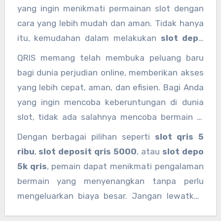
yang ingin menikmati permainan slot dengan
cara yang lebih mudah dan aman. Tidak hanya
itu, kemudahan dalam melakukan
slot depo
dan
slot deposit dana
semakin menambah
QRIS memang telah membuka peluang baru
daya tarik bagi situs slot yang menerima
bagi dunia perjudian online, memberikan akses
pembayaran menggunakan QRIS. Para pemain
yang lebih cepat, aman, dan efisien. Bagi Anda
dapat menikmati berbagai permainan slot
yang ingin mencoba keberuntungan di dunia
favorit mereka tanpa harus khawatir dengan
slot, tidak ada salahnya mencoba bermain di
proses pembayaran yang rumit atau lambat.
situs slot yang mendukung
slot deposit qris
Dengan berbagai pilihan seperti
slot qris 5
dan menikmati kemudahan transaksi hanya
ribu
,
slot deposit qris 5000
, atau
slot depo
dengan menggunakan aplikasi e-wallet atau
5k qris
, pemain dapat menikmati pengalaman
bank yang mendukung QRIS.
bermain yang menyenangkan tanpa perlu
mengeluarkan biaya besar. Jangan lewatkan
kesempatan untuk merasakan kemudahan dan