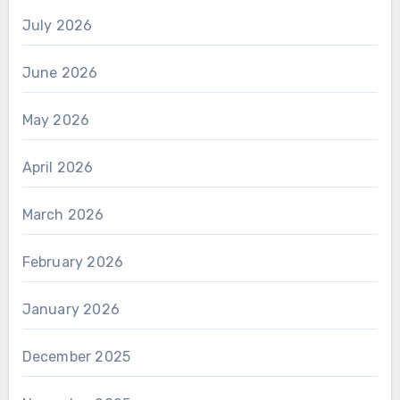
July 2026
June 2026
May 2026
April 2026
March 2026
February 2026
January 2026
December 2025