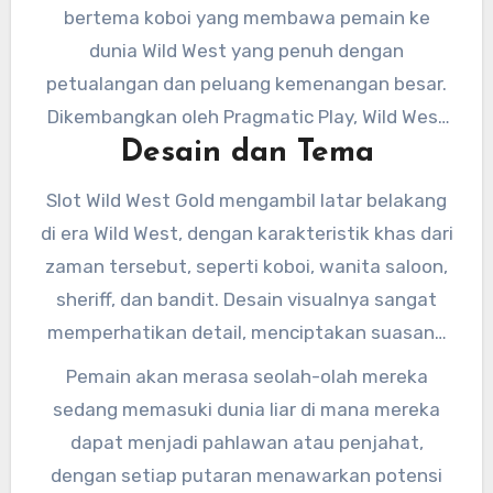
bertema koboi yang membawa pemain ke
dunia Wild West yang penuh dengan
petualangan dan peluang kemenangan besar.
Dikembangkan oleh Pragmatic Play, Wild West
Desain dan Tema
Gold menawarkan pengalaman bermain yang
mendalam dengan desain grafis yang
Slot Wild West Gold mengambil latar belakang
memukau, efek suara yang khas, dan fitur
di era Wild West, dengan karakteristik khas dari
bonus yang menggiurkan. Permainan ini telah
zaman tersebut, seperti koboi, wanita saloon,
menarik perhatian banyak pemain karena
sheriff, dan bandit. Desain visualnya sangat
keseruannya serta potensi hadiah yang besar.
memperhatikan detail, menciptakan suasana
https://runwildranchsanctuary.org/
yang otentik dengan latar belakang gurun yang
Pemain akan merasa seolah-olah mereka
luas dan cakrawala yang memerah. Simbol-
sedang memasuki dunia liar di mana mereka
simbol yang ada di gulungan menggambarkan
dapat menjadi pahlawan atau penjahat,
objek yang erat kaitannya dengan tema koboi,
dengan setiap putaran menawarkan potensi