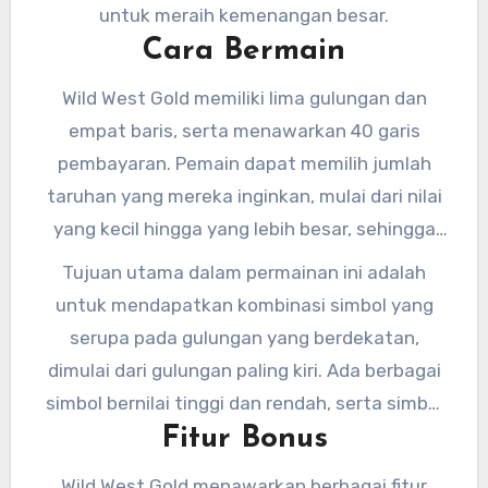
seperti lencana sheriff, revolver, kantong uang,
untuk meraih kemenangan besar.
dan berbagai karakter Wild West lainnya.
Cara Bermain
Wild West Gold memiliki lima gulungan dan
empat baris, serta menawarkan 40 garis
pembayaran. Pemain dapat memilih jumlah
taruhan yang mereka inginkan, mulai dari nilai
yang kecil hingga yang lebih besar, sehingga
cocok untuk berbagai jenis pemain, baik
Tujuan utama dalam permainan ini adalah
pemula maupun yang berpengalaman.
untuk mendapatkan kombinasi simbol yang
serupa pada gulungan yang berdekatan,
dimulai dari gulungan paling kiri. Ada berbagai
simbol bernilai tinggi dan rendah, serta simbol
Fitur Bonus
liar (wild) yang bisa menggantikan simbol lain
untuk membantu membentuk kombinasi yang
Wild West Gold menawarkan berbagai fitur