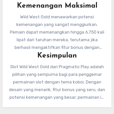
Kemenangan Maksimal
tambahan yang menarik, membuatnya menjadi
sangat menguntungkan.
Wild West Gold menawarkan potensi
kemenangan yang sangat menggiurkan.
Pemain dapat memenangkan hingga 6.750 kali
lipat dari taruhan mereka, terutama jika
berhasil mengaktifkan fitur bonus dengan
Kesimpulan
benar dan mendapatkan banyak simbol bernilai
tinggi. Hal ini memberikan daya tarik tersendiri
Slot Wild West Gold dari Pragmatic Play adalah
bagi para pemain yang suka dengan tantangan
pilihan yang sempurna bagi para penggemar
dan ingin meraih kemenangan besar.
permainan slot dengan tema koboi. Dengan
desain yang menarik, fitur bonus yang seru, dan
potensi kemenangan yang besar, permainan ini
menawarkan pengalaman bermain yang
menyenangkan dan menguntungkan. Jika