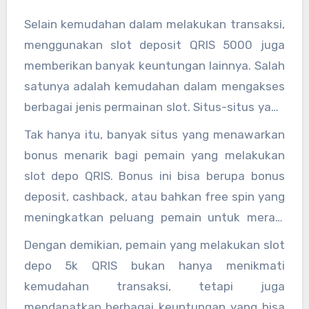
Selain kemudahan dalam melakukan transaksi,
menggunakan slot deposit QRIS 5000 juga
memberikan banyak keuntungan lainnya. Salah
satunya adalah kemudahan dalam mengakses
berbagai jenis permainan slot. Situs-situs yang
menerima slot deposit 5 ribu biasanya
Tak hanya itu, banyak situs yang menawarkan
menawarkan banyak pilihan permainan dengan
bonus menarik bagi pemain yang melakukan
tingkat kesulitan yang bervariasi. Pemain
slot depo QRIS. Bonus ini bisa berupa bonus
dapat memilih permainan sesuai dengan
deposit, cashback, atau bahkan free spin yang
keinginan dan pengalaman mereka.
meningkatkan peluang pemain untuk meraih
kemenangan besar. Selain bonus, situs-situs
Dengan demikian, pemain yang melakukan slot
deposit QRIS ini juga sering memberikan promo
depo 5k QRIS bukan hanya menikmati
menarik yang hanya bisa diakses melalui
kemudahan transaksi, tetapi juga
pembayaran menggunakan metode QRIS.
mendapatkan berbagai keuntungan yang bisa