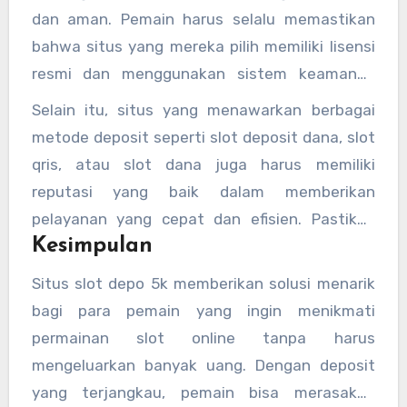
dan aman. Pemain harus selalu memastikan
bahwa situs yang mereka pilih memiliki lisensi
resmi dan menggunakan sistem keamanan
yang baik untuk melindungi data pribadi dan
Selain itu, situs yang menawarkan berbagai
transaksi mereka.
metode deposit seperti slot deposit dana, slot
qris, atau slot dana juga harus memiliki
reputasi yang baik dalam memberikan
pelayanan yang cepat dan efisien. Pastikan
Kesimpulan
juga untuk membaca ulasan dan rekomendasi
dari pemain lain sebelum memilih situs tempat
Situs slot depo 5k memberikan solusi menarik
bermain.
bagi para pemain yang ingin menikmati
permainan slot online tanpa harus
mengeluarkan banyak uang. Dengan deposit
yang terjangkau, pemain bisa merasakan