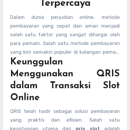
Terpercaya
Dalam dunia perjudian online, metode
pembayaran yang cepat dan aman menjadi
salah satu faktor yang sangat dihargai oleh
para pemain. Salah satu metode pembayaran
yang kini semakin populer di kalangan pemain
Keunggulan
slot adalah QRIS. QRIS atau Quick Response
Code Indonesian Standard merupakan sistem
Menggunakan QRIS
pembayaran berbasis QR code yang semakin
dalam Transaksi Slot
banyak diterima oleh situs judi online. Dengan
menggunakan
slot qris
, pemain dapat
Online
melakukan transaksi deposit dengan cara yang
QRIS telah hadir sebagai solusi pembayaran
lebih mudah dan cepat.
yang praktis dan efisien. Salah satu
keuntungan utama dari
qris slot
adalah