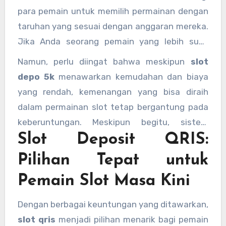
pembayaran tradisional.
promo menarik yang dapat digunakan pemain
para pemain untuk memilih permainan dengan
untuk memaksimalkan kemenangan mereka.
taruhan yang sesuai dengan anggaran mereka.
Jika Anda seorang pemain yang lebih suka
bermain dengan nominal kecil, situs yang
Namun, perlu diingat bahwa meskipun
slot
menawarkan
slot deposit qris 5k
dapat
depo 5k
menawarkan kemudahan dan biaya
menjadi pilihan tepat.
yang rendah, kemenangan yang bisa diraih
dalam permainan slot tetap bergantung pada
keberuntungan. Meskipun begitu, sistem
Slot Deposit QRIS:
pembayaran QRIS memberikan kenyamanan
yang tidak bisa diabaikan, terutama bagi
Pilihan Tepat untuk
mereka yang ingin bermain slot dengan proses
Pemain Slot Masa Kini
yang lebih praktis.
Dengan berbagai keuntungan yang ditawarkan,
slot qris
menjadi pilihan menarik bagi pemain