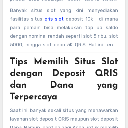
berbagai situs
slot gacor hari ini
gampang
QRIS terintegrasi dengan layanan keuangan
Banyak situs slot yang kini menyediakan
menang kini sudah mendukung fitur slot depo
resmi dan diawasi oleh otoritas terkait. Bagi
fasilitas situs
qris slot
deposit 10k , di mana
QRIS 5000, menjadikan transaksi lebih
Anda yang menggunakan slot Dana juga akan
para pemain bisa melakukan top up saldo
terjangkau dan mudah diakses oleh semua
merasakan keuntungan serupa karena slot
dengan nominal rendah seperti slot 5 ribu, slot
kalangan.
deposit Dana juga menawarkan proses
5000, hingga slot depo 5K QRIS. Hal ini tentu
transaksi cepat, aman, dan mudah. Slot
menjadi daya tarik tersendiri karena
deposit Dana serta slot deposit QRIS saling
Tips Memilih Situs Slot
memberikan keleluasaan bagi pemain untuk
melengkapi sebagai pilihan metode
menentukan besaran modal bermain sesuai
dengan Deposit QRIS
pembayaran yang fleksibel sesuai kebutuhan
kemampuan. Dengan kemudahan ini, slot qris 5
dan Dana yang
pemain.
ribu menjadi pilihan favorit, terutama untuk
Terpercaya
para pemula yang ingin belajar strategi
bermain tanpa risiko besar.
Saat ini, banyak sekali situs yang menawarkan
layanan slot deposit QRIS maupun slot deposit
Dana. Namun, penting bagi Anda untuk memilih