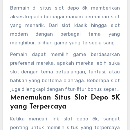
tanpa khawatir tentang kesulitan dalam
Bermain di situs slot depo 5k memberikan
melakukan deposit.
akses kepada berbagai macam permainan slot
yang menarik. Dari slot klasik hingga slot
modern dengan berbagai tema yang
menghibur, pilihan game yang tersedia sangat
beragam. Beberapa situs bahkan menawarkan
Pemain dapat memilih game berdasarkan
slot gacor depo 5k yang lebih sering
preferensi mereka, apakah mereka lebih suka
memberikan kemenangan besar,
slot dengan tema petualangan, fantasi, atau
menjadikannya pilihan favorit bagi banyak
bahkan yang bertema olahraga. Beberapa slot
pemain.
juga dilengkapi dengan fitur-fitur bonus seperti
Menemukan Situs Slot Depo 5K
free spins, bonus putaran ekstra, dan jackpot
yang Terpercaya
progresif yang bisa memberikan keuntungan
besar.
Ketika mencari link slot depo 5k, sangat
penting untuk memilih situs yang terpercaya