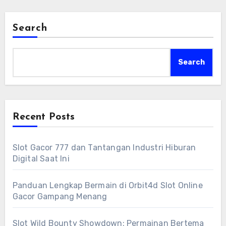
Anda mencari slot yang menggabungkan
keseruan, visual yang menarik, dan peluang
Search
besar untuk menang, Wild West Gold adalah
pilihan yang tepat. Bersiaplah untuk
Search
merasakan sensasi Wild West dan temukan
harta karun tersembunyi di dalamnya!
Recent Posts
Slot Gacor 777 dan Tantangan Industri Hiburan
Digital Saat Ini
Panduan Lengkap Bermain di Orbit4d Slot Online
Gacor Gampang Menang
Slot Wild Bounty Showdown: Permainan Bertema