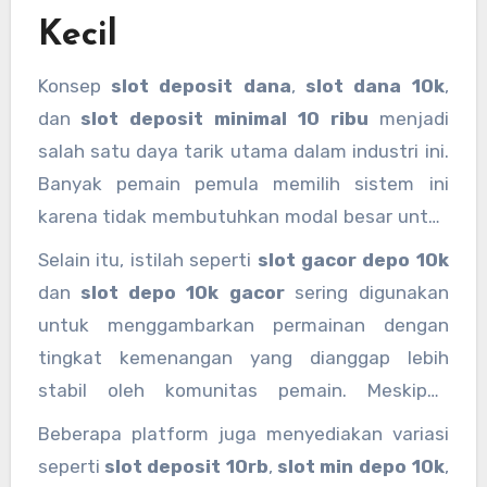
kebutuhan ini, berbagai platform terus
Kecil
berinovasi untuk menyediakan layanan yang
lebih responsif dan mudah digunakan.
Konsep
slot deposit dana
,
slot dana 10k
,
dan
slot deposit minimal 10 ribu
menjadi
salah satu daya tarik utama dalam industri ini.
Banyak pemain pemula memilih sistem ini
karena tidak membutuhkan modal besar untuk
memulai. Cukup dengan melakukan
depo 10k
,
Selain itu, istilah seperti
slot gacor depo 10k
pengguna sudah bisa mengakses berbagai
dan
slot depo 10k gacor
sering digunakan
permainan yang tersedia di platform.
untuk menggambarkan permainan dengan
tingkat kemenangan yang dianggap lebih
stabil oleh komunitas pemain. Meskipun
demikian, setiap permainan tetap memiliki
Beberapa platform juga menyediakan variasi
sistem acak yang membuat hasil tidak dapat
seperti
slot deposit 10rb
,
slot min depo 10k
,