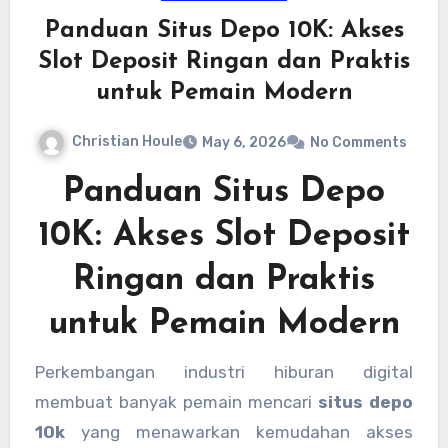
Panduan Situs Depo 10K: Akses
Slot Deposit Ringan dan Praktis
untuk Pemain Modern
Christian Houle
May 6, 2026
No Comments
Panduan Situs Depo
10K: Akses Slot Deposit
Ringan dan Praktis
untuk Pemain Modern
Perkembangan industri hiburan digital
membuat banyak pemain mencari
situs depo
10k
yang menawarkan kemudahan akses