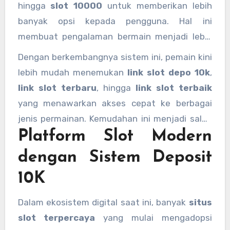
diprediksi secara pasti.
hingga
slot 10000
untuk memberikan lebih
banyak opsi kepada pengguna. Hal ini
membuat pengalaman bermain menjadi lebih
fleksibel dan menyesuaikan dengan
Dengan berkembangnya sistem ini, pemain kini
kemampuan masing-masing pemain. Tidak
lebih mudah menemukan
link slot depo 10k
,
hanya itu, adanya integrasi dengan dompet
link slot terbaru
, hingga
link slot terbaik
digital seperti
slot dana
juga semakin
yang menawarkan akses cepat ke berbagai
mempermudah proses transaksi tanpa perlu
jenis permainan. Kemudahan ini menjadi salah
metode manual yang rumit.
Platform Slot Modern
satu alasan mengapa sistem deposit kecil
semakin diminati.
dengan Sistem Deposit
10K
Dalam ekosistem digital saat ini, banyak
situs
slot terpercaya
yang mulai mengadopsi