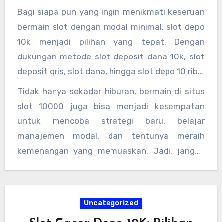
Bagi siapa pun yang ingin menikmati keseruan
bermain slot dengan modal minimal, slot depo
10k menjadi pilihan yang tepat. Dengan
dukungan metode slot deposit dana 10k, slot
deposit qris, slot dana, hingga slot depo 10 ribu,
pemain dapat memulai permainan dengan
Tidak hanya sekadar hiburan, bermain di situs
cepat dan nyaman. Apalagi dengan slot 10k,
slot 10000 juga bisa menjadi kesempatan
risiko kecil dan peluang menang besar
untuk mencoba strategi baru, belajar
menjadikan pengalaman bermain lebih
manajemen modal, dan tentunya meraih
menyenangkan.
kemenangan yang memuaskan. Jadi, jangan
ragu untuk mencoba berbagai opsi depo dan
rasakan sensasi bermain slot online dengan
modal terjangkau sekarang juga!
Uncategorized