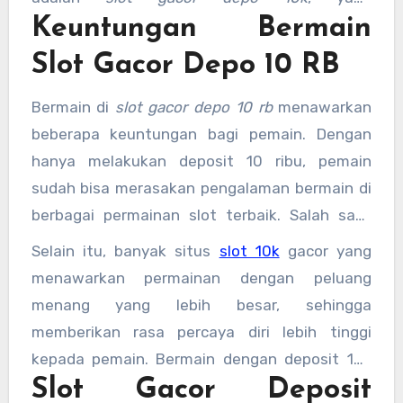
Keuntungan Bermain
memungkinkan pemain untuk bermain slot
dengan deposit minimal hanya 10 ribu rupiah.
Slot Gacor Depo 10 RB
Ini memberi kesempatan kepada para pemain
untuk menikmati permainan slot dengan
Bermain di
slot gacor depo 10 rb
menawarkan
budget yang lebih terjangkau.
beberapa keuntungan bagi pemain. Dengan
hanya melakukan deposit 10 ribu, pemain
sudah bisa merasakan pengalaman bermain di
berbagai permainan slot terbaik. Salah satu
keunggulannya adalah kemudahan dalam
Selain itu, banyak situs
slot 10k
gacor yang
bertransaksi, di mana pemain tidak perlu
menawarkan permainan dengan peluang
mengeluarkan banyak uang untuk memulai.
menang yang lebih besar, sehingga
memberikan rasa percaya diri lebih tinggi
kepada pemain. Bermain dengan deposit 10k
Slot Gacor Deposit
atau setara dengan 10 ribu ini sangat cocok