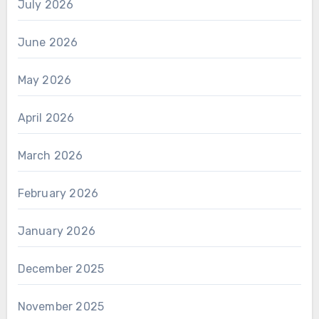
July 2026
June 2026
May 2026
April 2026
March 2026
February 2026
January 2026
December 2025
November 2025