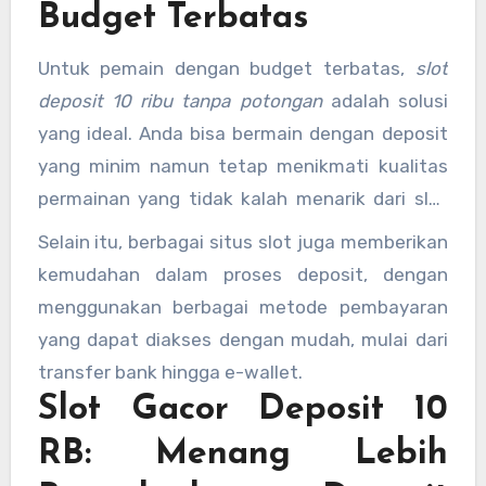
Budget Terbatas
Untuk pemain dengan budget terbatas,
slot
deposit 10 ribu tanpa potongan
adalah solusi
yang ideal. Anda bisa bermain dengan deposit
yang minim namun tetap menikmati kualitas
permainan yang tidak kalah menarik dari slot
dengan deposit lebih besar. Banyak pemain
Selain itu, berbagai situs slot juga memberikan
yang lebih memilih untuk bermain di situs
kemudahan dalam proses deposit, dengan
dengan fitur seperti ini karena mereka bisa
menggunakan berbagai metode pembayaran
memainkan lebih banyak putaran dan
yang dapat diakses dengan mudah, mulai dari
mengatur anggaran mereka dengan lebih
transfer bank hingga e-wallet.
efisien.
Slot Gacor Deposit 10
RB: Menang Lebih