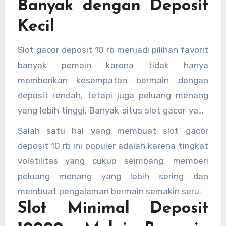
Banyak dengan Deposit
Kecil
Slot gacor deposit 10 rb menjadi pilihan favorit
banyak pemain karena tidak hanya
memberikan kesempatan bermain dengan
deposit rendah, tetapi juga peluang menang
yang lebih tinggi. Banyak situs slot gacor yang
menawarkan fitur-fitur menarik seperti free
Salah satu hal yang membuat slot gacor
spin, multiplier, dan bonus jackpot yang bisa
deposit 10 rb ini populer adalah karena tingkat
meningkatkan penghasilan pemain meskipun
volatilitas yang cukup seimbang, memberi
hanya dengan deposit 10 ribu.
peluang menang yang lebih sering dan
membuat pengalaman bermain semakin seru.
Slot Minimal Deposit