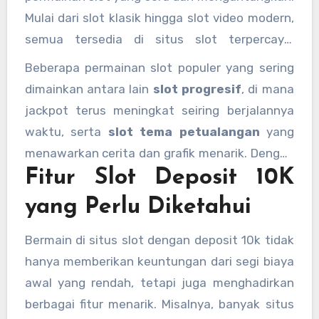
Mulai dari slot klasik hingga slot video modern,
semua tersedia di situs slot terpercaya.
Pemain bisa memilih permainan yang paling
Beberapa permainan slot populer yang sering
mereka sukai dan mulai mencoba peruntungan
dimainkan antara lain
slot progresif
, di mana
untuk memenangkan hadiah besar.
jackpot terus meningkat seiring berjalannya
waktu, serta
slot tema petualangan
yang
menawarkan cerita dan grafik menarik. Dengan
Fitur Slot Deposit 10K
berbagai pilihan permainan yang ada, pemain
tidak akan merasa bosan dan selalu punya
yang Perlu Diketahui
kesempatan untuk meraih kemenangan besar
meskipun hanya melakukan
slot deposit 10
Bermain di situs slot dengan deposit 10k tidak
ribu
.
hanya memberikan keuntungan dari segi biaya
awal yang rendah, tetapi juga menghadirkan
berbagai fitur menarik. Misalnya, banyak situs