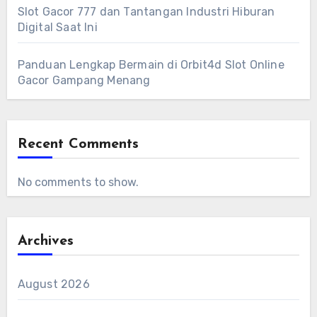
Slot Gacor 777 dan Tantangan Industri Hiburan
Digital Saat Ini
Panduan Lengkap Bermain di Orbit4d Slot Online
Gacor Gampang Menang
Recent Comments
No comments to show.
Archives
August 2026