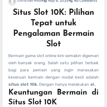
Christian Houle
May 8, 2025
No Comments
Situs Slot 10K: Pilihan
Tepat untuk
Pengalaman Bermain
Slot
Bermain game slot online kini semakin digemari
oleh banyak orang. Salah satu pilihan terbaik
bagi para pemain yang ingin merasakan
keseruan bermain dengan modal kecil adalah
situs slot 10k
. Dengan hanya melakukan
slot
Keuntungan Bermain di
deposit 10k
atau
slot deposit 10 ribu
,
pemain dapat menikmati berbagai jenis
Situs Slot 10K
permainan slot yang menarik dan