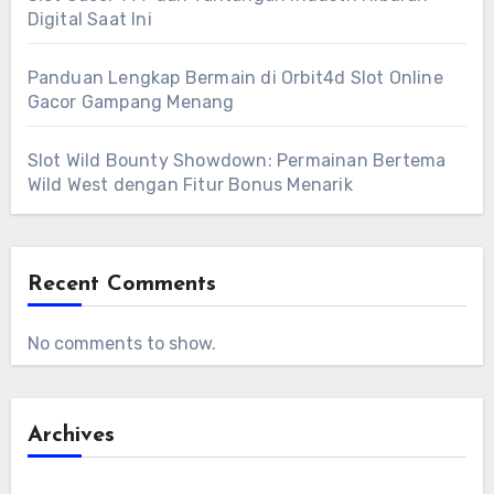
Digital Saat Ini
Panduan Lengkap Bermain di Orbit4d Slot Online
Gacor Gampang Menang
Slot Wild Bounty Showdown: Permainan Bertema
Wild West dengan Fitur Bonus Menarik
Recent Comments
No comments to show.
Archives