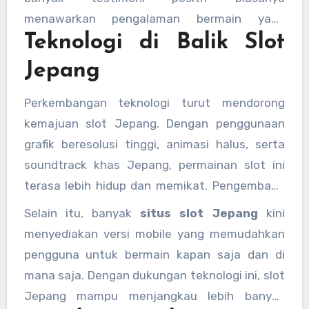
menawarkan pengalaman bermain yang
Teknologi di Balik Slot
nyaman dan minim gangguan teknis. Fitur
tambahan seperti bonus pendaftaran, promosi
Jepang
berkala, dan metode pembayaran yang lengkap
juga menjadi pertimbangan penting dalam
Perkembangan teknologi turut mendorong
memilih situs.
kemajuan slot Jepang. Dengan penggunaan
grafik beresolusi tinggi, animasi halus, serta
soundtrack khas Jepang, permainan slot ini
terasa lebih hidup dan memikat. Pengembang
game terus berinovasi dengan menghadirkan
Selain itu, banyak
situs slot Jepang
kini
fitur interaktif seperti mini games dan jackpot
menyediakan versi mobile yang memudahkan
progresif yang membuat pemain semakin
pengguna untuk bermain kapan saja dan di
tertantang untuk terus mencoba
mana saja. Dengan dukungan teknologi ini, slot
keberuntungan.
Jepang mampu menjangkau lebih banyak