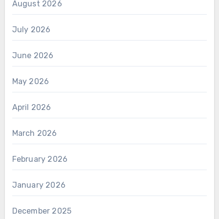
August 2026
July 2026
June 2026
May 2026
April 2026
March 2026
February 2026
January 2026
December 2025