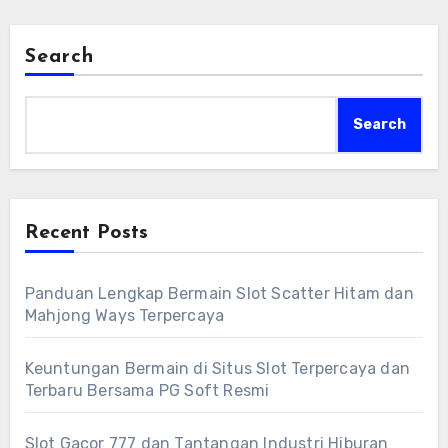
hanya menyenangkan tetapi juga relevan
dengan tren global.
Search
Search
Recent Posts
Panduan Lengkap Bermain Slot Scatter Hitam dan
Mahjong Ways Terpercaya
Keuntungan Bermain di Situs Slot Terpercaya dan
Terbaru Bersama PG Soft Resmi
Slot Gacor 777 dan Tantangan Industri Hiburan