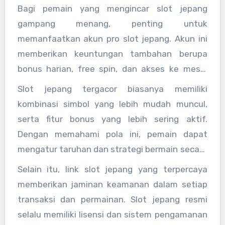
Situs slot jepang biasanya menyediakan
Bagi pemain yang mengincar slot jepang
panduan dan informasi terkait RTP (Return to
gampang menang, penting untuk
Player) sehingga pemain bisa memilih slot
memanfaatkan akun pro slot jepang. Akun ini
jepang terbaru yang paling menguntungkan.
memberikan keuntungan tambahan berupa
bonus harian, free spin, dan akses ke mesin
slot yang lebih gacor. Slot jepang gacor
Slot jepang tergacor biasanya memiliki
memiliki tingkat pembayaran lebih tinggi dan
kombinasi simbol yang lebih mudah muncul,
sering memberikan kemenangan dalam jumlah
serta fitur bonus yang lebih sering aktif.
yang signifikan. Hal ini membuat pemain lebih
Dengan memahami pola ini, pemain dapat
termotivasi untuk terus bermain dan
mengatur taruhan dan strategi bermain secara
meningkatkan pengalaman mereka di situs
lebih efektif. Tidak heran jika banyak pemain
Selain itu, link slot jepang yang terpercaya
server jepang.
membandingkan pengalaman mereka antara
memberikan jaminan keamanan dalam setiap
slot server luar dan slot jepang. Perbedaan
transaksi dan permainan. Slot jepang resmi
kualitas, kecepatan server, dan peluang
selalu memiliki lisensi dan sistem pengamanan
menang membuat slot jepang tetap menjadi