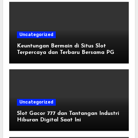
Uncategorized
Keuntungan Bermain di Situs Slot
Terpercaya dan Terbaru Bersama PG
Soft Resmi
Uncategorized
Slot Gacor 777 dan Tantangan Industri
Hiburan Digital Saat Ini