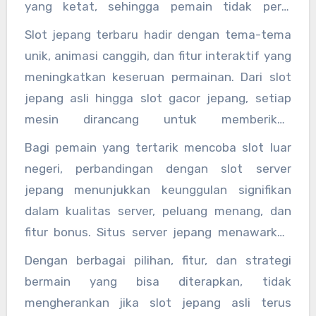
yang ketat, sehingga pemain tidak perlu
favorit.
khawatir tentang keamanan data atau dana
Slot jepang terbaru hadir dengan tema-tema
mereka. Dengan kemudahan ini, situs slot
unik, animasi canggih, dan fitur interaktif yang
jepang menjadi pilihan utama bagi pemain
meningkatkan keseruan permainan. Dari slot
yang mencari pengalaman bermain yang aman,
jepang asli hingga slot gacor jepang, setiap
nyaman, dan menguntungkan.
mesin dirancang untuk memberikan
pengalaman bermain yang adiktif dan
Bagi pemain yang tertarik mencoba slot luar
memuaskan. Pemain yang rutin mencoba
negeri, perbandingan dengan slot server
berbagai jenis jepang slot akan menemukan
jepang menunjukkan keunggulan signifikan
permainan yang sesuai dengan gaya dan
dalam kualitas server, peluang menang, dan
preferensi mereka.
fitur bonus. Situs server jepang menawarkan
kombinasi sempurna antara grafis menawan,
Dengan berbagai pilihan, fitur, dan strategi
gameplay seru, dan keamanan terjamin. Ini
bermain yang bisa diterapkan, tidak
membuat slot jepang no 1 tetap menjadi
mengherankan jika slot jepang asli terus