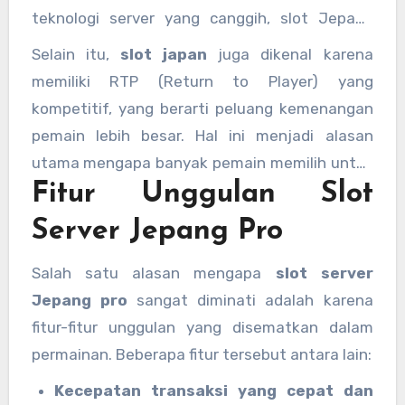
teknologi server yang canggih, slot Jepang
memberikan gameplay yang lebih mulus dan
Selain itu,
slot japan
juga dikenal karena
responsif.
memiliki RTP (Return to Player) yang
kompetitif, yang berarti peluang kemenangan
pemain lebih besar. Hal ini menjadi alasan
utama mengapa banyak pemain memilih untuk
Fitur Unggulan Slot
bermain di
slot server Jepang pro
, karena
performa server yang stabil dan kualitas
Server Jepang Pro
permainan yang terjamin.
Salah satu alasan mengapa
slot server
Jepang pro
sangat diminati adalah karena
fitur-fitur unggulan yang disematkan dalam
permainan. Beberapa fitur tersebut antara lain:
Kecepatan transaksi yang cepat dan