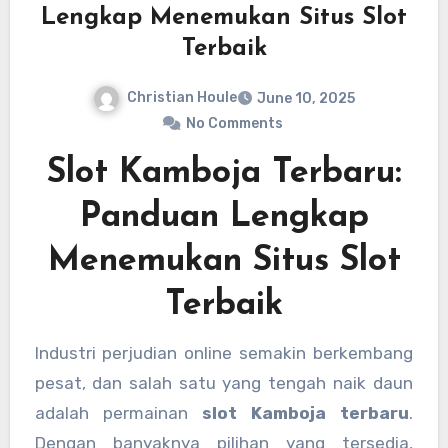
Lengkap Menemukan Situs Slot
Terbaik
Christian Houle
June 10, 2025
No Comments
Slot Kamboja Terbaru:
Panduan Lengkap
Menemukan Situs Slot
Terbaik
Industri perjudian online semakin berkembang
pesat, dan salah satu yang tengah naik daun
adalah permainan
slot Kamboja terbaru
.
Dengan banyaknya pilihan yang tersedia,