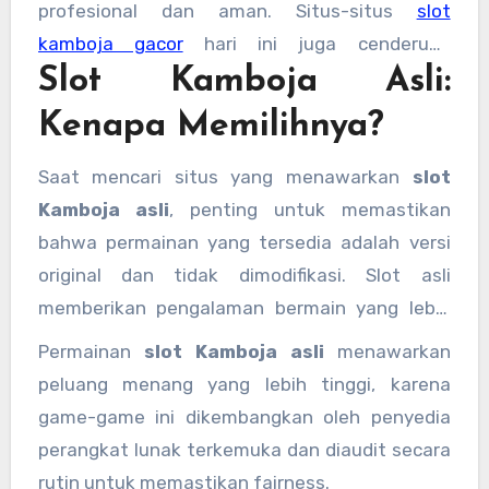
profesional dan aman. Situs-situs
slot
kamboja gacor
hari ini juga cenderung
Slot Kamboja Asli:
memberikan bonus dan promosi menarik untuk
member mereka.
Kenapa Memilihnya?
Saat mencari situs yang menawarkan
slot
Kamboja asli
, penting untuk memastikan
bahwa permainan yang tersedia adalah versi
original dan tidak dimodifikasi. Slot asli
memberikan pengalaman bermain yang lebih
autentik dan adil, karena menggunakan sistem
Permainan
slot Kamboja asli
menawarkan
RNG (Random Number Generator) yang
peluang menang yang lebih tinggi, karena
menjamin hasil yang acak dan tidak bisa
game-game ini dikembangkan oleh penyedia
diprediksi.
perangkat lunak terkemuka dan diaudit secara
rutin untuk memastikan fairness.