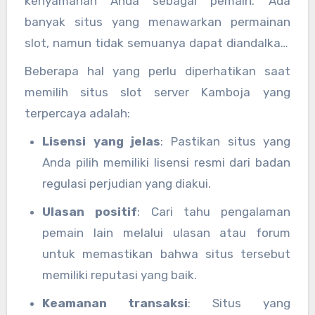
kenyamanan Anda sebagai pemain. Ada
banyak situs yang menawarkan permainan
slot, namun tidak semuanya dapat diandalkan.
Beberapa situs mungkin memiliki tampilan
Beberapa hal yang perlu diperhatikan saat
yang menarik, tetapi tidak memberikan
memilih situs slot server Kamboja yang
keadilan dalam permainan atau bahkan
terpercaya adalah:
berisiko membahayakan data pribadi Anda.
Lisensi yang jelas
: Pastikan situs yang
Anda pilih memiliki lisensi resmi dari badan
regulasi perjudian yang diakui.
Ulasan positif
: Cari tahu pengalaman
pemain lain melalui ulasan atau forum
untuk memastikan bahwa situs tersebut
memiliki reputasi yang baik.
Keamanan transaksi
: Situs yang