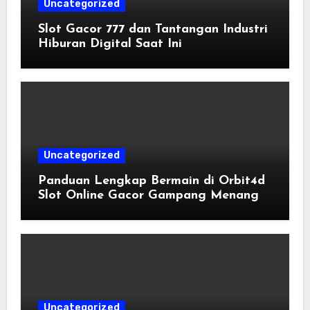
Uncategorized
Slot Gacor 777 dan Tantangan Industri
Hiburan Digital Saat Ini
Uncategorized
Panduan Lengkap Bermain di Orbit4d
Slot Online Gacor Gampang Menang
Uncategorized