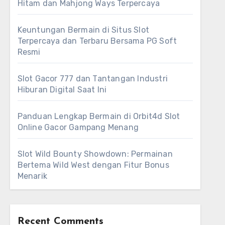
Hitam dan Mahjong Ways Terpercaya
Keuntungan Bermain di Situs Slot
Terpercaya dan Terbaru Bersama PG Soft
Resmi
Slot Gacor 777 dan Tantangan Industri
Hiburan Digital Saat Ini
Panduan Lengkap Bermain di Orbit4d Slot
Online Gacor Gampang Menang
Slot Wild Bounty Showdown: Permainan
Bertema Wild West dengan Fitur Bonus
Menarik
Recent Comments