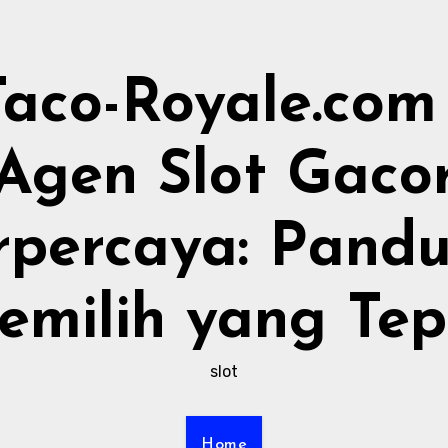
Taco-Royale.com 
Agen Slot Gaco
rpercaya: Pand
emilih yang Tep
slot
Home