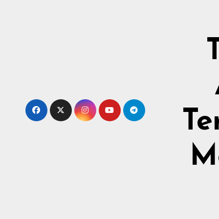
Skip
to
content
Te
M