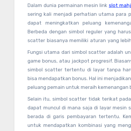
Dalam dunia permainan mesin link
slot mah
sering kali menjadi perhatian utama para p
dapat meningkatkan peluang kemenang
Berbeda dengan simbol reguler yang harus
scatter biasanya memiliki aturan yang lebi
muncul sejumlah tertentu di layar.
Fungsi utama dari simbol scatter adalah unt
game bonus, atau jackpot progresif. Biasa
simbol scatter tertentu di layar tanpa ha
bisa mendapatkan bonus. Hal ini menjadika
peluang pemain untuk meraih kemenangan b
Selain itu, simbol scatter tidak terikat pada
dapat muncul di mana saja di layar mesin s
berada di garis pembayaran tertentu. Ke
untuk mendapatkan kombinasi yang mengu