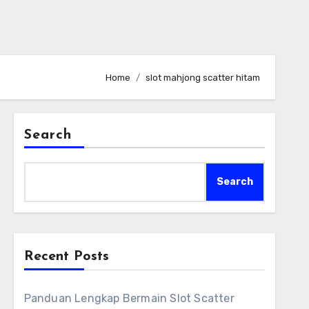
Home
slot mahjong scatter hitam
Search
Search
Recent Posts
Panduan Lengkap Bermain Slot Scatter