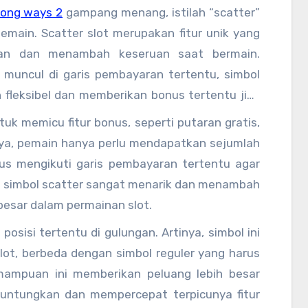
jong ways 2
gampang menang, istilah “scatter”
emain. Scatter slot merupakan fitur unik yang
an dan menambah keseruan saat bermain.
 muncul di garis pembayaran tertentu, simbol
h fleksibel dan memberikan bonus tertentu jika
uk memicu fitur bonus, seperti putaran gratis,
nya, pemain hanya perlu mendapatkan sejumlah
rus mengikuti garis pembayaran tertentu agar
n simbol scatter sangat menarik dan menambah
esar dalam permainan slot.
 posisi tertentu di gulungan. Artinya, simbol ini
lot, berbeda dengan simbol reguler yang harus
mampuan ini memberikan peluang lebih besar
ntungkan dan mempercepat terpicunya fitur