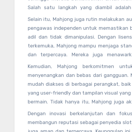
Salah satu langkah yang diambil adalah
melindungi data pribadi dan transaksi keu
Selain itu, Mahjong juga rutin melakukan a
informasi yang diberikan pemain tetap ama
pengawas independen untuk memastikan b
adil dan tidak dimanipulasi. Dengan lisensi
terkemuka, Mahjong mampu menjaga standa
dan terpercaya. Mereka juga menawark
profesional, siap membantu kapan saja mel
Kemudian, Mahjong berkomitmen unt
chat, email, maupun telepon.
menyenangkan dan bebas dari gangguan. M
mudah diakses di berbagai perangkat, baik
yang user-friendly dan tampilan visual ya
bermain. Tidak hanya itu, Mahjong juga 
yang bertanggung jawab, termasuk cara me
Dengan inovasi berkelanjutan dan foku
membangun reputasi sebagai penyedia slot
juga aman dan terpercaya. Keunggulan in