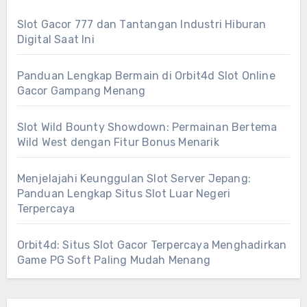
Slot Gacor 777 dan Tantangan Industri Hiburan
Digital Saat Ini
Panduan Lengkap Bermain di Orbit4d Slot Online
Gacor Gampang Menang
Slot Wild Bounty Showdown: Permainan Bertema
Wild West dengan Fitur Bonus Menarik
Menjelajahi Keunggulan Slot Server Jepang:
Panduan Lengkap Situs Slot Luar Negeri
Terpercaya
Orbit4d: Situs Slot Gacor Terpercaya Menghadirkan
Game PG Soft Paling Mudah Menang