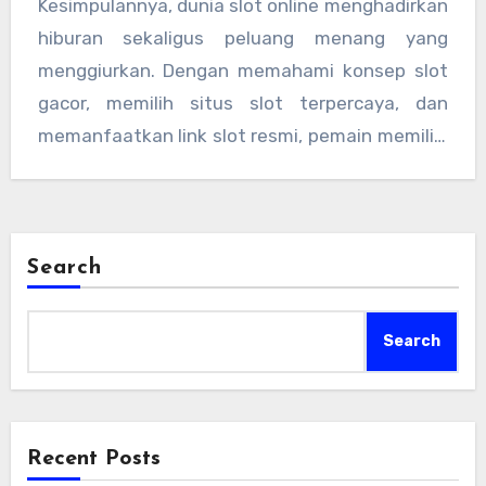
Kesimpulannya, dunia slot online menghadirkan
lancar, pembayaran cepat, dan bonus yang adil.
hiburan sekaligus peluang menang yang
menggiurkan. Dengan memahami konsep slot
gacor, memilih situs slot terpercaya, dan
memanfaatkan link slot resmi, pemain memiliki
peluang lebih besar untuk meraih kemenangan.
Slot gacor gampang menang, slot gacor
gampang maxwin, slot maxwin, dan slot gacor
maxwin bukan lagi sekadar mitos, tetapi bisa
Search
menjadi kenyataan jika pemain bermain
dengan strategi, kesabaran, dan informasi
Search
yang tepat. Jangan lupa untuk selalu bermain
secara bertanggung jawab agar hiburan dari
slot online tetap menyenangkan dan aman.
Recent Posts