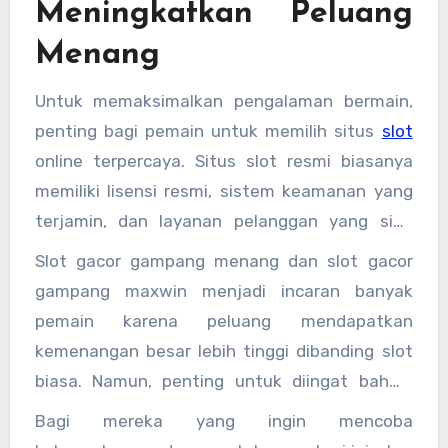
maxwin.
Meningkatkan Peluang
Beberapa situs bahkan menyediakan bonus
dan promosi khusus bagi pemain yang
Menang
menggunakan link slot resmi mereka.
Untuk memaksimalkan pengalaman bermain,
penting bagi pemain untuk memilih situs
slot
online terpercaya. Situs slot resmi biasanya
memiliki lisensi resmi, sistem keamanan yang
terjamin, dan layanan pelanggan yang siap
membantu kapan saja. Dengan memilih situs
Slot gacor gampang menang dan slot gacor
yang tepat, pemain dapat bermain slot terbaru
gampang maxwin menjadi incaran banyak
dengan nyaman dan aman.
pemain karena peluang mendapatkan
kemenangan besar lebih tinggi dibanding slot
biasa. Namun, penting untuk diingat bahwa
tidak semua situs slot yang mengklaim “gacor”
Bagi mereka yang ingin mencoba
benar-benar memberikan peluang tinggi. Oleh