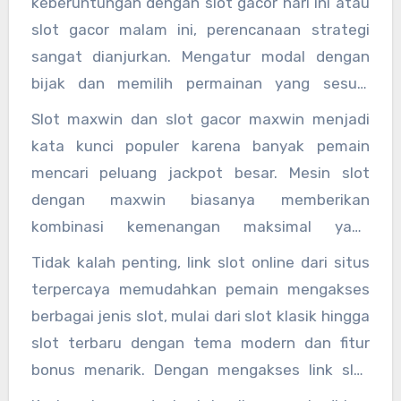
keberuntungan dengan slot gacor hari ini atau
karena itu, pemain sebaiknya mencari referensi
slot gacor malam ini, perencanaan strategi
melalui review atau rekomendasi komunitas
sangat dianjurkan. Mengatur modal dengan
terpercaya sebelum memutuskan
bijak dan memilih permainan yang sesuai
menggunakan link slot tertentu.
dengan gaya bermain dapat meningkatkan
Slot maxwin dan slot gacor maxwin menjadi
peluang menang. Selain itu, beberapa pemain
kata kunci populer karena banyak pemain
memanfaatkan fitur demo slot terbaru untuk
mencari peluang jackpot besar. Mesin slot
memahami mekanisme permainan sebelum
dengan maxwin biasanya memberikan
bertaruh dengan uang asli.
kombinasi kemenangan maksimal yang
membuat pengalaman bermain lebih
Tidak kalah penting, link slot online dari situs
menguntungkan. Untuk itu, selalu periksa fitur
terpercaya memudahkan pemain mengakses
permainan sebelum bermain, termasuk RTP
berbagai jenis slot, mulai dari slot klasik hingga
(Return to Player) dan volatilitas, agar dapat
slot terbaru dengan tema modern dan fitur
memilih slot yang sesuai dengan target
bonus menarik. Dengan mengakses link slot
kemenangan.
resmi, pemain bisa memastikan permainan