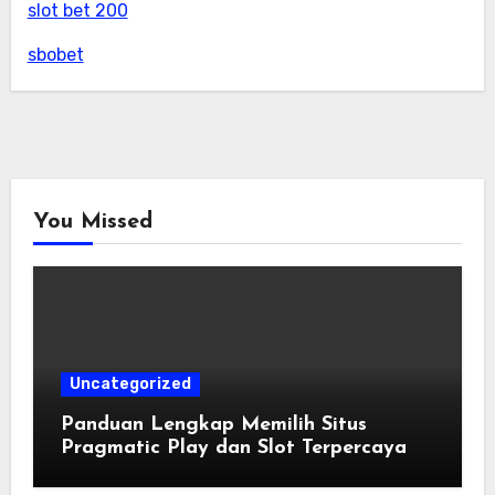
slot bet 200
sbobet
You Missed
Uncategorized
Panduan Lengkap Memilih Situs
Pragmatic Play dan Slot Terpercaya