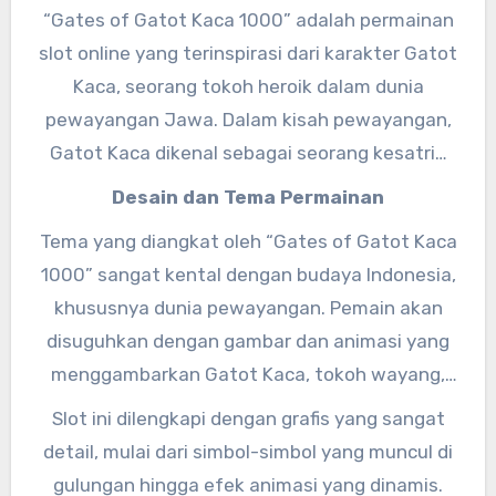
“Gates of Gatot Kaca 1000” adalah permainan
ini mengusung tema yang sangat kental
slot online yang terinspirasi dari karakter Gatot
dengan budaya Indonesia, khususnya dalam
Kaca, seorang tokoh heroik dalam dunia
dunia pewayangan.
pewayangan Jawa. Dalam kisah pewayangan,
Gatot Kaca dikenal sebagai seorang kesatria
yang memiliki kekuatan luar biasa dan
Desain dan Tema Permainan
kemampuan terbang. Karakter ini menjadi
Tema yang diangkat oleh “Gates of Gatot Kaca
simbol kekuatan dan keberanian, yang juga
1000” sangat kental dengan budaya Indonesia,
tercermin dalam permainan slot ini. Dengan
khususnya dunia pewayangan. Pemain akan
visual yang memukau dan fitur-fitur menarik,
disuguhkan dengan gambar dan animasi yang
permainan ini berhasil menggabungkan
menggambarkan Gatot Kaca, tokoh wayang,
mitologi dengan teknologi permainan modern.
serta berbagai elemen khas dari cerita epik
Slot ini dilengkapi dengan grafis yang sangat
tersebut, seperti weaponry, binatang sakti,
detail, mulai dari simbol-simbol yang muncul di
dan simbol-simbol yang menggambarkan
gulungan hingga efek animasi yang dinamis.