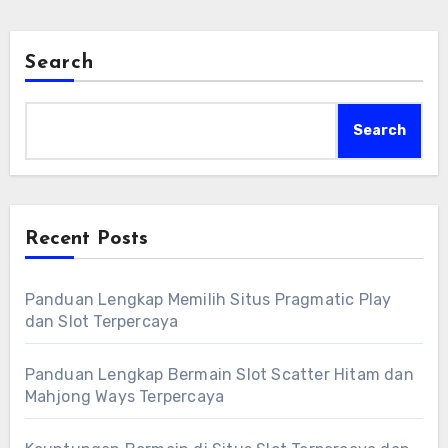
kemenangan, slot ini menawarkan pengalaman
bermain yang tidak hanya menghibur tetapi
juga menguntungkan. Jika Anda seorang
Search
pencinta permainan slot yang juga tertarik
dengan budaya Indonesia, maka “Gates of
Search
Gatot Kaca 1000” adalah pilihan yang tepat
untuk dicoba.
Recent Posts
Panduan Lengkap Memilih Situs Pragmatic Play
dan Slot Terpercaya
Panduan Lengkap Bermain Slot Scatter Hitam dan
Mahjong Ways Terpercaya