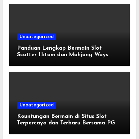
Uncategorized
Panduan Lengkap Bermain Slot
Scatter Hitam dan Mahjong Ways
Terpercaya
Uncategorized
Keuntungan Bermain di Situs Slot
Terpercaya dan Terbaru Bersama PG
Soft Resmi