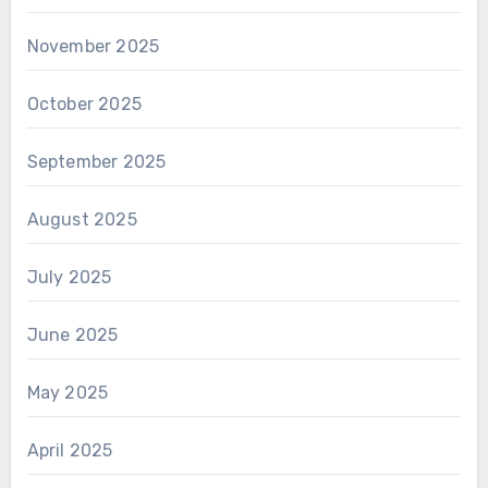
November 2025
October 2025
September 2025
August 2025
July 2025
June 2025
May 2025
April 2025