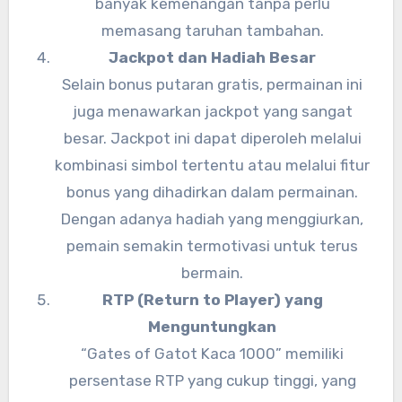
banyak kemenangan tanpa perlu
memasang taruhan tambahan.
Jackpot dan Hadiah Besar
Selain bonus putaran gratis, permainan ini
juga menawarkan jackpot yang sangat
besar. Jackpot ini dapat diperoleh melalui
kombinasi simbol tertentu atau melalui fitur
bonus yang dihadirkan dalam permainan.
Dengan adanya hadiah yang menggiurkan,
pemain semakin termotivasi untuk terus
bermain.
RTP (Return to Player) yang
Menguntungkan
“Gates of Gatot Kaca 1000” memiliki
persentase RTP yang cukup tinggi, yang