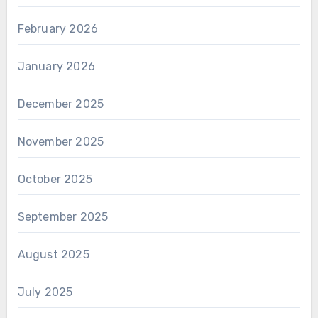
February 2026
January 2026
December 2025
November 2025
October 2025
September 2025
August 2025
July 2025