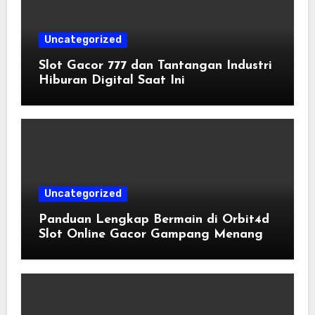
Uncategorized
Slot Gacor 777 dan Tantangan Industri
Hiburan Digital Saat Ini
Uncategorized
Panduan Lengkap Bermain di Orbit4d
Slot Online Gacor Gampang Menang