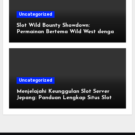
Uncategorized
Slot Wild Bounty Showdown:
Permainan Bertema Wild West dengan
Fitur Bonus Menarik
Uncategorized
Menjelajahi Keunggulan Slot Server
Jepang: Panduan Lengkap Situs Slot
Luar Negeri Terpercaya