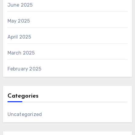
June 2025
May 2025
April 2025
March 2025
February 2025
Categories
Uncategorized