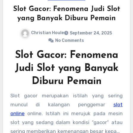
Slot Gacor: Fenomena Judi Slot
yang Banyak Diburu Pemain
Christian Houle
September 24, 2025
No Comments
Slot Gacor: Fenomena
Judi Slot yang Banyak
Diburu Pemain
Slot gacor merupakan istilah yang sering
muncul di kalangan penggemar
slot
online
online. Istilah ini merujuk pada mesin
slot yang sedang dalam kondisi “gacor” atau
sering memberikan kemenangan besar kepada