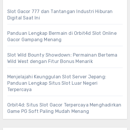
Slot Gacor 777 dan Tantangan Industri Hiburan
Digital Saat Ini
Panduan Lengkap Bermain di Orbit4d Slot Online
Gacor Gampang Menang
Slot Wild Bounty Showdown: Permainan Bertema
Wild West dengan Fitur Bonus Menarik
Menjelajahi Keunggulan Slot Server Jepang:
Panduan Lengkap Situs Slot Luar Negeri
Terpercaya
Orbit4d: Situs Slot Gacor Terpercaya Menghadirkan
Game PG Soft Paling Mudah Menang