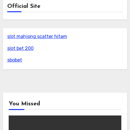
Official Site
slot mahjong scatter hitam
slot bet 200
sbobet
You Missed