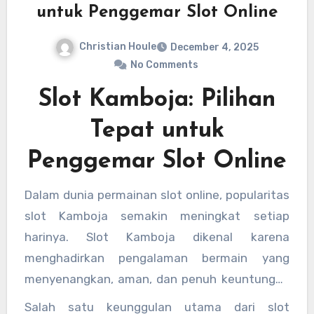
untuk Penggemar Slot Online
Christian Houle
December 4, 2025
No Comments
Slot Kamboja: Pilihan
Tepat untuk
Penggemar Slot Online
Dalam dunia permainan slot online, popularitas
slot Kamboja semakin meningkat setiap
harinya. Slot Kamboja dikenal karena
menghadirkan pengalaman bermain yang
menyenangkan, aman, dan penuh keuntungan
bagi para pemainnya. Dengan hadirnya
Salah satu keunggulan utama dari slot