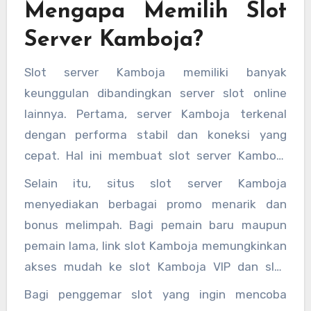
server Kamboja super gacor menjadi favorit
Mengapa Memilih Slot
Kamboja no 1 menawarkan pengalaman
karena memberikan peluang menang lebih
bermain yang stabil tanpa gangguan teknis.
Server Kamboja?
besar dibandingkan server lainnya.
Dengan begitu, pemain dapat fokus menikmati
permainan dan memaksimalkan peluang
Slot server Kamboja memiliki banyak
menang.
keunggulan dibandingkan server slot online
lainnya. Pertama, server Kamboja terkenal
dengan performa stabil dan koneksi yang
cepat. Hal ini membuat slot server Kamboja
winrate tertinggi menjadi pilihan favorit bagi
Selain itu, situs slot server Kamboja
mereka yang mencari kemenangan konsisten.
menyediakan berbagai promo menarik dan
Slot server Kamboja super gacor juga
bonus melimpah. Bagi pemain baru maupun
menawarkan putaran yang lebih sering
pemain lama, link slot Kamboja memungkinkan
memberikan hadiah, sehingga pengalaman
akses mudah ke slot Kamboja VIP dan slot
bermain menjadi lebih seru dan
Kamboja pro, yang memiliki fitur tambahan
Bagi penggemar slot yang ingin mencoba
menguntungkan.
untuk meningkatkan peluang menang. Situs