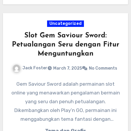
menguntungkan, dan RTP yang cukup baik,
tidak mengherankan jika permainan ini menjadi
favorit banyak pemain. Jadi, jika Anda mencari
Uncategorized
permainan slot yang menghibur dan seru,
Slot Gem Saviour Sword:
Sugar Rush bisa menjadi pilihan yang tepat
Petualangan Seru dengan Fitur
untuk dimainkan. Jangan lupa untuk selalu
Menguntungkan
bermain dengan bijak dan bertanggung jawab.
Jack Foster
March 7, 2025
No Comments
Gem Saviour Sword adalah permainan slot
online yang menawarkan pengalaman bermain
yang seru dan penuh petualangan.
Dikembangkan oleh Play’n GO, permainan ini
menggabungkan tema fantasi dengan
berbagai fitur inovatif yang menarik,
Tema dan Grafis