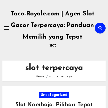
Skip
to
Taco-Royale.com | Agen Slot
content
Gacor Terpercaya: Panduan
Memilih yang Tepat
slot
slot terpercaya
Home
slot terpercaya
Uncategorized
Slot Kamboja: Pilihan Tepat