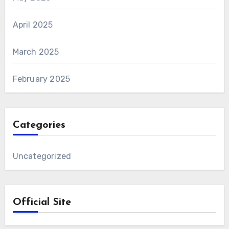
April 2025
March 2025
February 2025
Categories
Uncategorized
Official Site