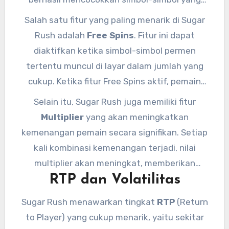
sama dalam cluster (kelompok) di layar, tanpa
Salah satu fitur yang paling menarik di Sugar
harus mengikuti garis pembayaran tradisional.
Rush adalah
Free Spins
. Fitur ini dapat
Sistem ini membuat permainan menjadi lebih
diaktifkan ketika simbol-simbol permen
fleksibel dan menarik karena memungkinkan
tertentu muncul di layar dalam jumlah yang
banyak cara untuk menang.
cukup. Ketika fitur Free Spins aktif, pemain
akan mendapatkan putaran gratis yang
Selain itu, Sugar Rush juga memiliki fitur
memberi peluang untuk meraih kemenangan
Multiplier
yang akan meningkatkan
besar tanpa harus mengeluarkan taruhan
kemenangan pemain secara signifikan. Setiap
tambahan. Selama putaran gratis, peluang
kali kombinasi kemenangan terjadi, nilai
untuk mendapatkan kemenangan lebih tinggi
multiplier akan meningkat, memberikan
karena simbol-simbol yang muncul lebih
RTP dan Volatilitas
peluang bagi pemain untuk memperoleh hadiah
banyak memberi keuntungan.
yang lebih besar.
Sugar Rush menawarkan tingkat
RTP
(Return
to Player) yang cukup menarik, yaitu sekitar