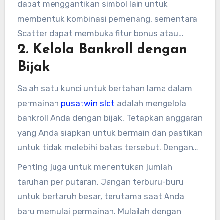
dapat menggantikan simbol lain untuk
sesuai dengan aturan pembayaran.
membentuk kombinasi pemenang, sementara
Scatter dapat membuka fitur bonus atau
2.
Kelola Bankroll dengan
putaran gratis, yang memberi peluang
tambahan untuk menang.
Bijak
Salah satu kunci untuk bertahan lama dalam
permainan
pusatwin slot
adalah mengelola
bankroll Anda dengan bijak. Tetapkan anggaran
yang Anda siapkan untuk bermain dan pastikan
untuk tidak melebihi batas tersebut. Dengan
mengelola bankroll secara hati-hati, Anda
Penting juga untuk menentukan jumlah
dapat menghindari kerugian besar dan tetap
taruhan per putaran. Jangan terburu-buru
menikmati permainan dalam jangka panjang.
untuk bertaruh besar, terutama saat Anda
baru memulai permainan. Mulailah dengan