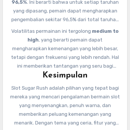
96,5%
. Ini berarti bahwa untuk setiap taruhan
yang dipasang, pemain dapat mengharapkan
pengembalian sekitar 96,5% dari total taruhan
dalam jangka panjang. Dengan RTP yang relatif
Volatilitas permainan ini tergolong
medium to
tinggi, Sugar Rush memberikan peluang
high
, yang berarti pemain dapat
menang yang cukup baik bagi para pemainnya.
mengharapkan kemenangan yang lebih besar,
tetapi dengan frekuensi yang lebih rendah. Hal
ini memberikan tantangan yang seru bagi
Kesimpulan
pemain yang suka dengan permainan yang
sedikit lebih menantang.
Slot Sugar Rush adalah pilihan yang tepat bagi
mereka yang mencari pengalaman bermain slot
yang menyenangkan, penuh warna, dan
memberikan peluang kemenangan yang
menarik. Dengan tema yang ceria, fitur yang