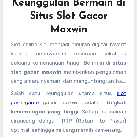
Keunggulan Bermain di
Situs Slot Gacor
Maxwin
Slot online kini menjadi hiburan digital favorit
karena menawarkan keseruan sekaligus
peluang kemenangan tinggi. Bermain di
situs
slot gacor maxwin
memberikan pengalaman
yang aman, nyaman, dan menguntungkan bagi
pemain pemula maupun profesional.
Salah satu keunggulan utama situs
slot
pusatgame
gacor maxwin adalah
tingkat
kemenangan yang tinggi
. Setiap permainan
dirancang dengan RTP (Return to Player)
optimal, sehingga peluang meraih kemenangan