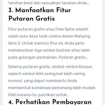
taruhan kecil dan sesuaikan taruhan Anda
3.
Manfaatkan Fitur
seiring dengan perkembangan permainan.
Putaran Gratis
Fitur putaran gratis atau Free Spins adalah
salah satu daya tarik utama dalam Mahjong
Wins 2. Untuk memicu fitur ini, Anda perlu
mendaratkan tiga simbol Scatter atau lebih
pada gulungan permainan. Putaran gratis
memberikan kesempatan untuk bermain tanpa
Selama putaran gratis, simbol-simbol khusus
mempertaruhkan uang Anda, sekaligus
seperti simbol Wild sering kali lebih sering
meningkatkan peluang meraih kemenangan
muncul, yang dapat membantu Anda
besar.
membentuk kombinasi pemenang lebih mudah.
Oleh karena itu, pastikan untuk
4.
Perhatikan Pembayaran
memanfaatkan putaran gratis sebaik mungkin