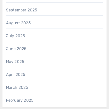
September 2025
August 2025
July 2025
June 2025
May 2025
April 2025
March 2025
February 2025