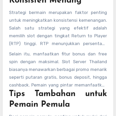
Konsisten Menang
memanfaatkan kesempatan bonus dan
putaran gratis yang sering muncul di Slot
Strategi bermain merupakan faktor penting
Server Thailand.
untuk meningkatkan konsistensi kemenangan.
Salah satu strategi yang efektif adalah
memilih slot dengan tingkat Return to Player
(RTP) tinggi. RTP menunjukkan persentase
rata-rata kemenangan yang dikembalikan
Selain itu, manfaatkan fitur bonus dan free
kepada pemain dari total taruhan. Slot dengan
spin dengan maksimal. Slot Server Thailand
RTP tinggi cenderung memberikan peluang
biasanya menawarkan berbagai promo menarik
menang lebih besar dalam jangka panjang
seperti putaran gratis, bonus deposit, hingga
dibanding slot dengan RTP rendah.
cashback. Pemain yang pintar memanfaatkan
Tips Tambahan untuk
fitur ini dapat meningkatkan peluang menang
tanpa harus menambah modal. Disiplin dalam
Pemain Pemula
mengatur waktu bermain juga penting.