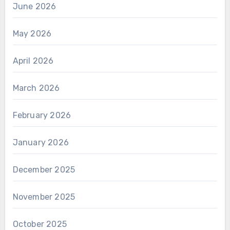
June 2026
May 2026
April 2026
March 2026
February 2026
January 2026
December 2025
November 2025
October 2025