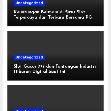
Uncategorized
Keuntungan Bermain di Situs Slot
Terpercaya dan Terbaru Bersama PG
Soft Resmi
Uncategorized
Slot Gacor 777 dan Tantangan Industri
Hiburan Digital Saat Ini