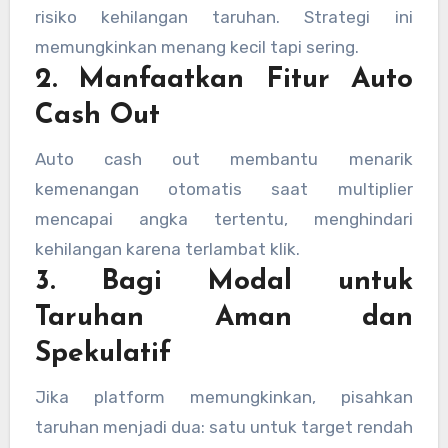
risiko kehilangan taruhan. Strategi ini
memungkinkan menang kecil tapi sering.
2. Manfaatkan Fitur Auto
Cash Out
Auto cash out membantu menarik
kemenangan otomatis saat multiplier
mencapai angka tertentu, menghindari
kehilangan karena terlambat klik.
3. Bagi Modal untuk
Taruhan Aman dan
Spekulatif
Jika platform memungkinkan, pisahkan
taruhan menjadi dua: satu untuk target rendah