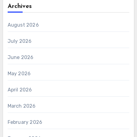
Archives
August 2026
July 2026
June 2026
May 2026
April 2026
March 2026
February 2026