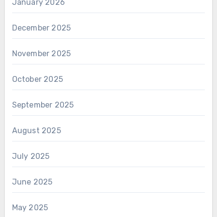
January 2026
December 2025
November 2025
October 2025
September 2025
August 2025
July 2025
June 2025
May 2025