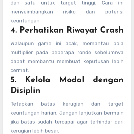
dan satu untuk target tinggi. Cara ini
menyeimbangkan risiko dan potensi
keuntungan.
4. Perhatikan Riwayat Crash
Walaupun game ini acak, memantau pola
multiplier pada beberapa ronde sebelumnya
dapat membantu membuat keputusan lebih
cermat.
5. Kelola Modal dengan
Disiplin
Tetapkan batas kerugian dan target
keuntungan harian. Jangan lanjutkan bermain
jika batas sudah tercapai agar terhindar dari
kerugian lebih besar.