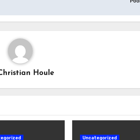
Poo
Christian Houle
egorized
Uncategorized