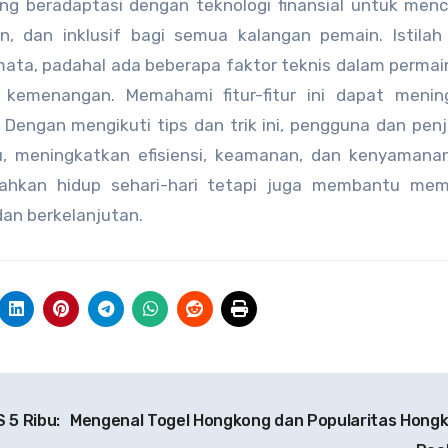
ing beradaptasi dengan teknologi finansial untuk men
 dan inklusif bagi semua kalangan pemain. Istilah 
mata, padahal ada beberapa faktor teknis dalam permai
kemenangan. Memahami fitur-fitur ini dapat menin
engan mengikuti tips dan trik ini, pengguna dan penj
u, meningkatkan efisiensi, keamanan, dan kenyamana
udahkan hidup sehari-hari tetapi juga membantu me
dan berkelanjutan.
 5 Ribu:
Mengenal Togel Hongkong dan Popularitas Hong