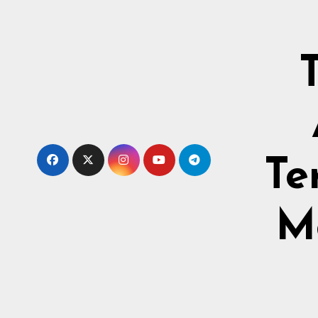
Skip
to
content
Te
M