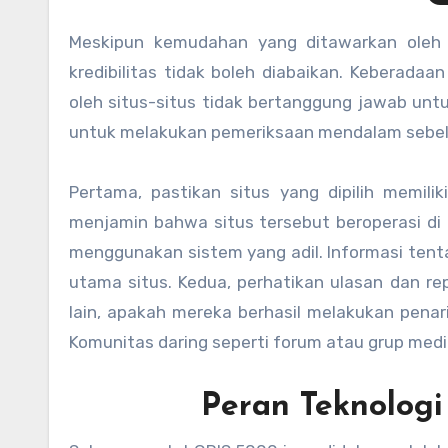
Meskipun kemudahan yang ditawarkan oleh slot QRIS 5000 sangat menggiurkan, aspek keamanan dan
kredibilitas tidak boleh diabaikan. Keberada
oleh situs-situs tidak bertanggung jawab untu
untuk melakukan pemeriksaan mendalam sebe
Pertama, pastikan situs yang dipilih memiliki 
menjamin bahwa situs tersebut beroperasi di
menggunakan sistem yang adil. Informasi tent
utama situs. Kedua, perhatikan ulasan dan re
lain, apakah mereka berhasil melakukan pena
Komunitas daring seperti forum atau grup media
Peran Teknologi