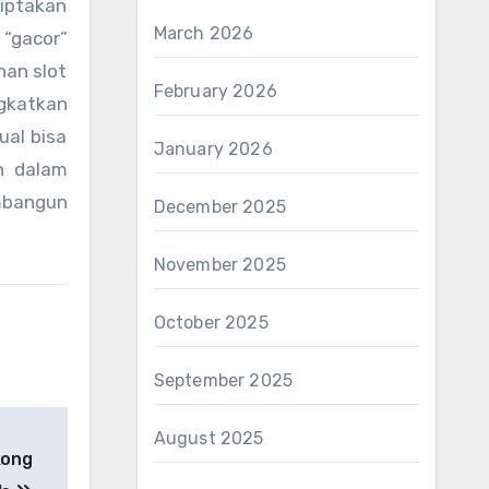
ciptakan
March 2026
“gacor”
nan slot
February 2026
gkatkan
ual bisa
January 2026
n dalam
mbangun
December 2025
November 2025
October 2025
September 2025
August 2025
kong