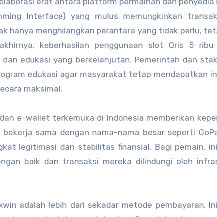
olaborasi erat antara platform permainan dan penyedia
ramming Interface) yang mulus memungkinkan transak
dak hanya menghilangkan perantara yang tidak perlu, tet
akhirnya, keberhasilan penggunaan slot Qris 5 ribu
t dan edukasi yang berkelanjutan. Pemerintah dan sta
 program edukasi agar masyarakat tetap mendapatkan i
ecara maksimal.
r dan e-wallet terkemuka di Indonesia memberikan kep
ot bekerja sama dengan nama-nama besar seperti GoPa
at legitimasi dan stabilitas finansial. Bagi pemain, in
ngan baik dan transaksi mereka dilindungi oleh infra
in adalah lebih dari sekadar metode pembayaran. Ini