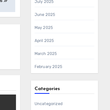
ls
July 2025
June 2025
May 2025
April 2025
March 2025
February 2025
Categories
Uncategorized