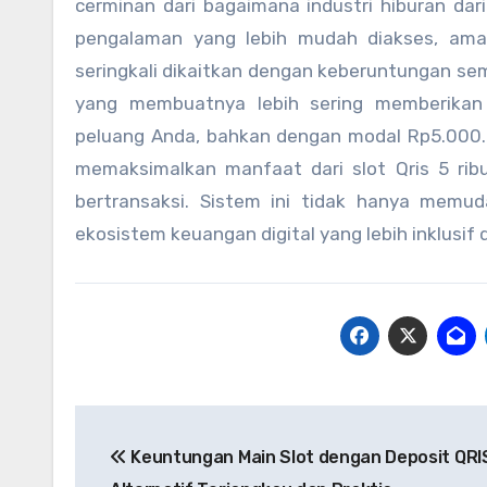
cerminan dari bagaimana industri hiburan dar
pengalaman yang lebih mudah diakses, aman,
seringkali dikaitkan dengan keberuntungan se
yang membuatnya lebih sering memberikan 
peluang Anda, bahkan dengan modal Rp5.000. D
memaksimalkan manfaat dari slot Qris 5 rib
bertransaksi. Sistem ini tidak hanya mem
ekosistem keuangan digital yang lebih inklusif 
Post
Keuntungan Main Slot dengan Deposit QRIS
navigation