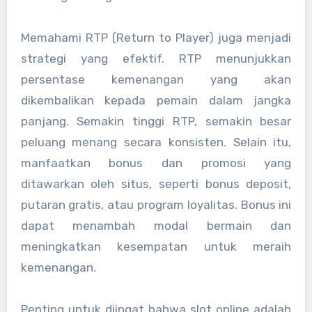
Memahami RTP (Return to Player) juga menjadi
strategi yang efektif. RTP menunjukkan
persentase kemenangan yang akan
dikembalikan kepada pemain dalam jangka
panjang. Semakin tinggi RTP, semakin besar
peluang menang secara konsisten. Selain itu,
manfaatkan bonus dan promosi yang
ditawarkan oleh situs, seperti bonus deposit,
putaran gratis, atau program loyalitas. Bonus ini
dapat menambah modal bermain dan
meningkatkan kesempatan untuk meraih
kemenangan.
Penting untuk diingat bahwa slot online adalah