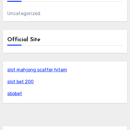
Uncategorized
Official Site
slot mahjong scatter hitam
slot bet 200
sbobet