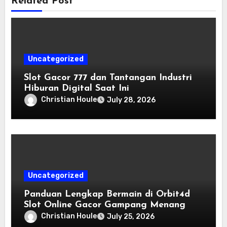
Related Post
Uncategorized
Slot Gacor 777 dan Tantangan Industri
Hiburan Digital Saat Ini
Christian Houle
July 28, 2026
Uncategorized
Panduan Lengkap Bermain di Orbit4d
Slot Online Gacor Gampang Menang
Christian Houle
July 25, 2026