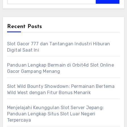
Recent Posts
Slot Gacor 777 dan Tantangan Industri Hiburan
Digital Saat Ini
Panduan Lengkap Bermain di Orbit4d Slot Online
Gacor Gampang Menang
Slot Wild Bounty Showdown: Permainan Bertema
Wild West dengan Fitur Bonus Menarik
Menjelajahi Keunggulan Slot Server Jepang:
Panduan Lengkap Situs Slot Luar Negeri
Terpercaya