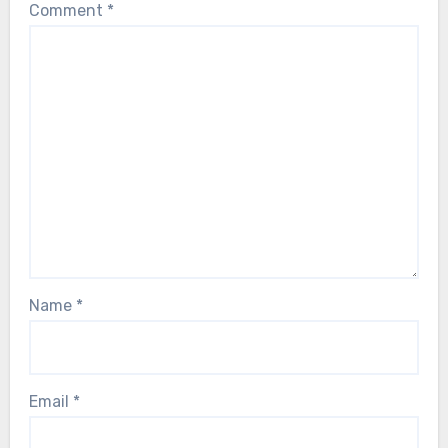
Comment
*
Name
*
Email
*