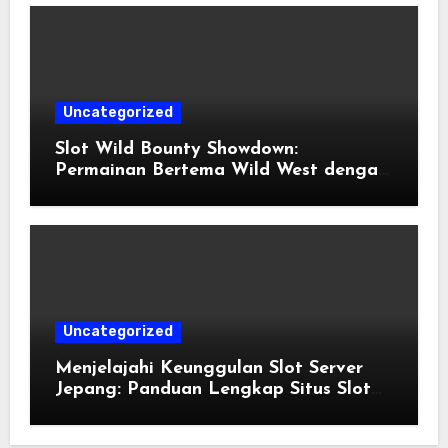
Uncategorized
Slot Wild Bounty Showdown:
Permainan Bertema Wild West dengan
Fitur Bonus Menarik
Uncategorized
Menjelajahi Keunggulan Slot Server
Jepang: Panduan Lengkap Situs Slot
Luar Negeri Terpercaya