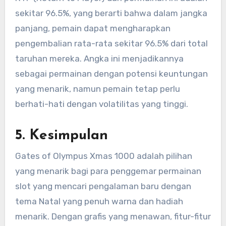
sekitar 96.5%, yang berarti bahwa dalam jangka
panjang, pemain dapat mengharapkan
pengembalian rata-rata sekitar 96.5% dari total
taruhan mereka. Angka ini menjadikannya
sebagai permainan dengan potensi keuntungan
yang menarik, namun pemain tetap perlu
berhati-hati dengan volatilitas yang tinggi.
5.
Kesimpulan
Gates of Olympus Xmas 1000 adalah pilihan
yang menarik bagi para penggemar permainan
slot yang mencari pengalaman baru dengan
tema Natal yang penuh warna dan hadiah
menarik. Dengan grafis yang menawan, fitur-fitur