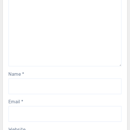
Name
*
Email
*
Website