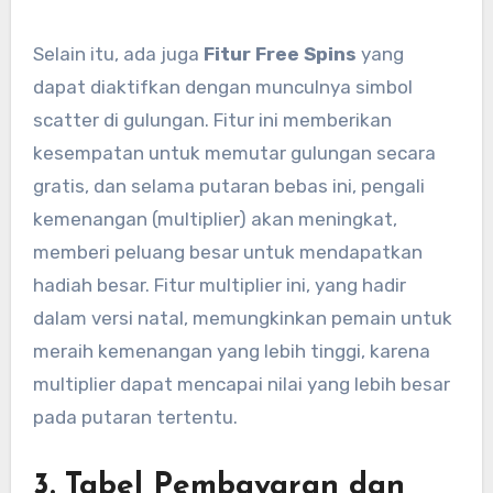
Selain itu, ada juga
Fitur Free Spins
yang
dapat diaktifkan dengan munculnya simbol
scatter di gulungan. Fitur ini memberikan
kesempatan untuk memutar gulungan secara
gratis, dan selama putaran bebas ini, pengali
kemenangan (multiplier) akan meningkat,
memberi peluang besar untuk mendapatkan
hadiah besar. Fitur multiplier ini, yang hadir
dalam versi natal, memungkinkan pemain untuk
meraih kemenangan yang lebih tinggi, karena
multiplier dapat mencapai nilai yang lebih besar
pada putaran tertentu.
3.
Tabel Pembayaran dan