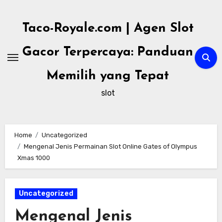
Skip
to
Taco-Royale.com | Agen Slot
content
Gacor Terpercaya: Panduan
Memilih yang Tepat
slot
Home
Uncategorized
Mengenal Jenis Permainan Slot Online Gates of Olympus
Xmas 1000
Uncategorized
Mengenal Jenis