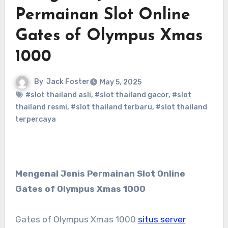
Permainan Slot Online
Gates of Olympus Xmas
1000
By
Jack Foster
May 5, 2025
#slot thailand asli
,
#slot thailand gacor
,
#slot
thailand resmi
,
#slot thailand terbaru
,
#slot thailand
terpercaya
Mengenal Jenis Permainan Slot Online
Gates of Olympus Xmas 1000
Gates of Olympus Xmas 1000
situs server