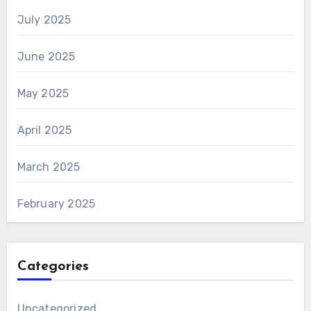
July 2025
June 2025
May 2025
April 2025
March 2025
February 2025
Categories
Uncategorized