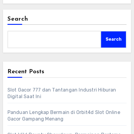
Search
Search
Recent Posts
Slot Gacor 777 dan Tantangan Industri Hiburan
Digital Saat Ini
Panduan Lengkap Bermain di Orbit4d Slot Online
Gacor Gampang Menang