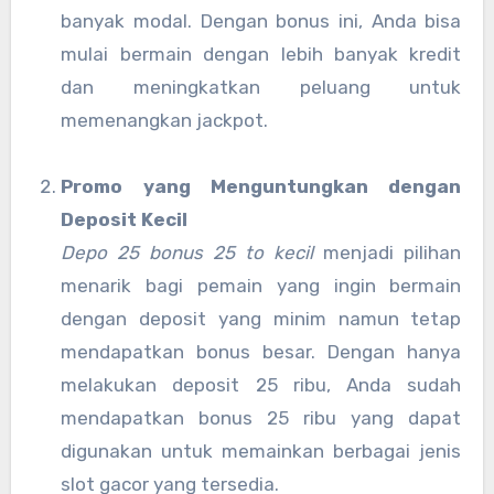
banyak modal. Dengan bonus ini, Anda bisa
mulai bermain dengan lebih banyak kredit
dan meningkatkan peluang untuk
memenangkan jackpot.
Promo yang Menguntungkan dengan
Deposit Kecil
Depo 25 bonus 25 to kecil
menjadi pilihan
menarik bagi pemain yang ingin bermain
dengan deposit yang minim namun tetap
mendapatkan bonus besar. Dengan hanya
melakukan deposit 25 ribu, Anda sudah
mendapatkan bonus 25 ribu yang dapat
digunakan untuk memainkan berbagai jenis
slot gacor yang tersedia.