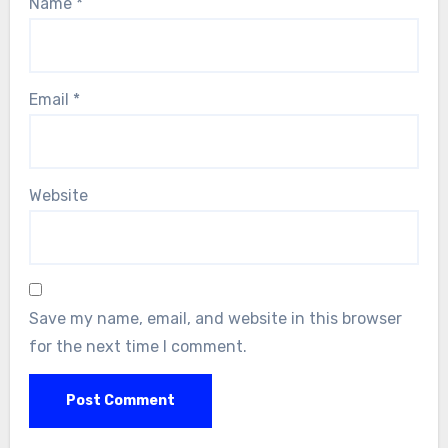
Name
*
Email
*
Website
Save my name, email, and website in this browser
for the next time I comment.