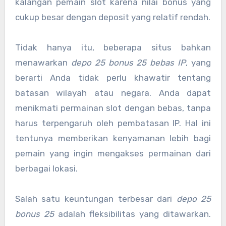
kalangan pemain slot karena nilai bonus yang
cukup besar dengan deposit yang relatif rendah.
Tidak hanya itu, beberapa situs bahkan
menawarkan
depo 25 bonus 25 bebas IP
, yang
berarti Anda tidak perlu khawatir tentang
batasan wilayah atau negara. Anda dapat
menikmati permainan slot dengan bebas, tanpa
harus terpengaruh oleh pembatasan IP. Hal ini
tentunya memberikan kenyamanan lebih bagi
pemain yang ingin mengakses permainan dari
berbagai lokasi.
Salah satu keuntungan terbesar dari
depo 25
bonus 25
adalah fleksibilitas yang ditawarkan.