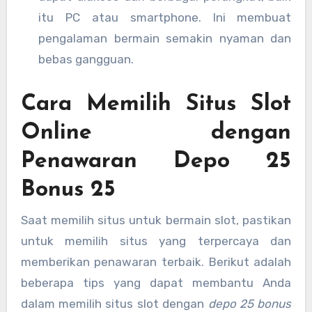
itu PC atau smartphone. Ini membuat
pengalaman bermain semakin nyaman dan
bebas gangguan.
Cara Memilih Situs Slot
Online dengan
Penawaran Depo 25
Bonus 25
Saat memilih situs untuk bermain slot, pastikan
untuk memilih situs yang terpercaya dan
memberikan penawaran terbaik. Berikut adalah
beberapa tips yang dapat membantu Anda
dalam memilih situs slot dengan
depo 25 bonus