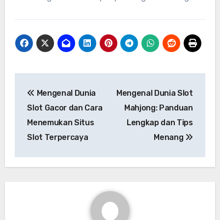
Post
Mengenal Dunia
Mengenal Dunia Slot
navigation
Slot Gacor dan Cara
Mahjong: Panduan
Menemukan Situs
Lengkap dan Tips
Slot Terpercaya
Menang