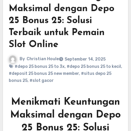
Maksimal dengan Depo
25 Bonus 25: Solusi
Terbaik untuk Pemain
Slot Online
By
Christian Houle
September 14, 2025
#depo 25 bonus 25 to 3x
,
#depo 25 bonus 25 to kecil
,
#deposit 25 bonus 25 new member
,
#situs depo 25
bonus 25
,
#slot gacor
Menikmati Keuntungan
Maksimal dengan Depo
25 Bonus 25: Solusi