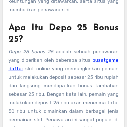
keuntungan yang ditawarkan, serta situs yang
memberikan penawaran ini.
Apa Itu Depo 25 Bonus
25?
Depo 25 bonus 25
adalah sebuah penawaran
yang diberikan oleh beberapa situs
pusatgame
daftar
slot online yang memungkinkan pemain
untuk melakukan deposit sebesar 25 ribu rupiah
dan langsung mendapatkan bonus tambahan
sebesar 25 ribu. Dengan kata lain, pemain yang
melakukan deposit 25 ribu akan menerima total
50 ribu untuk dimainkan dalam berbagai jenis
permainan slot. Penawaran ini sangat populer di