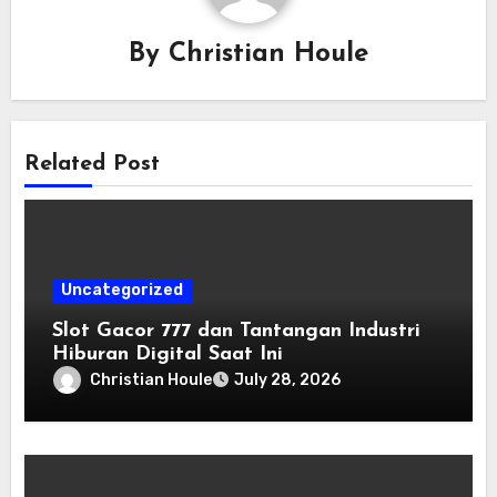
By
Christian Houle
Related Post
Uncategorized
Slot Gacor 777 dan Tantangan Industri
Hiburan Digital Saat Ini
Christian Houle
July 28, 2026