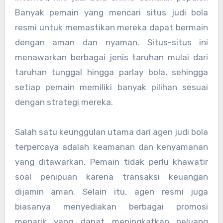
Banyak pemain yang mencari situs judi bola
resmi untuk memastikan mereka dapat bermain
dengan aman dan nyaman. Situs-situs ini
menawarkan berbagai jenis taruhan mulai dari
taruhan tunggal hingga parlay bola, sehingga
setiap pemain memiliki banyak pilihan sesuai
dengan strategi mereka.
Salah satu keunggulan utama dari agen judi bola
terpercaya adalah keamanan dan kenyamanan
yang ditawarkan. Pemain tidak perlu khawatir
soal penipuan karena transaksi keuangan
dijamin aman. Selain itu, agen resmi juga
biasanya menyediakan berbagai promosi
menarik yang dapat meningkatkan peluang