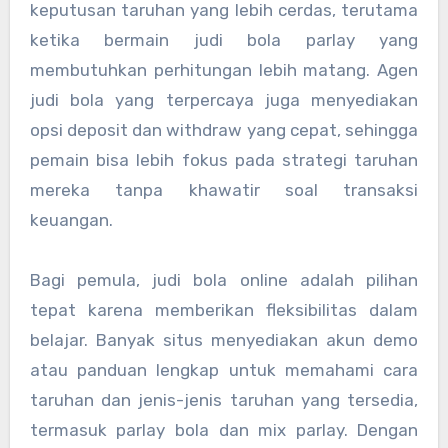
keputusan taruhan yang lebih cerdas, terutama
ketika bermain judi bola parlay yang
membutuhkan perhitungan lebih matang. Agen
judi bola yang terpercaya juga menyediakan
opsi deposit dan withdraw yang cepat, sehingga
pemain bisa lebih fokus pada strategi taruhan
mereka tanpa khawatir soal transaksi
keuangan.
Bagi pemula, judi bola online adalah pilihan
tepat karena memberikan fleksibilitas dalam
belajar. Banyak situs menyediakan akun demo
atau panduan lengkap untuk memahami cara
taruhan dan jenis-jenis taruhan yang tersedia,
termasuk parlay bola dan mix parlay. Dengan