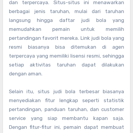
dan terpercaya. Situs-situs ini menawarkan
berbagai jenis taruhan, mulai dari taruhan
langsung hingga daftar judi bola yang
memudahkan pemain untuk memilih
pertandingan favorit mereka. Link judi bola yang
resmi biasanya bisa ditemukan di agen
terpercaya yang memiliki lisensi resmi, sehingga
setiap aktivitas taruhan dapat dilakukan
dengan aman.
Selain itu, situs judi bola terbesar biasanya
menyediakan fitur lengkap seperti statistik
pertandingan, panduan taruhan, dan customer
service yang siap membantu kapan saja.
Dengan fitur-fitur ini, pemain dapat membuat