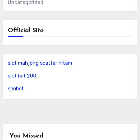
Uncategorized
Official Site
slot mahjong scatter hitam
slot bet 200
sbobet
You Missed