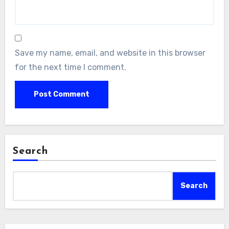
Save my name, email, and website in this browser
for the next time I comment.
Search
Search