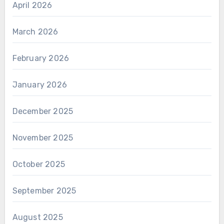
April 2026
March 2026
February 2026
January 2026
December 2025
November 2025
October 2025
September 2025
August 2025