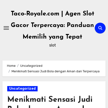
Skip
to
Taco-Royale.com | Agen Slot
content
Gacor Terpercaya: Panduan
Memilih yang Tepat
slot
Home
Uncategorized
Menikmati Sensasi Judi Bola dengan Aman dan Terpercaya
Uncategorized
Menikmati Sensasi Judi