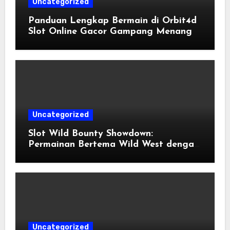
Uncategorized
Panduan Lengkap Bermain di Orbit4d
Slot Online Gacor Gampang Menang
Uncategorized
Slot Wild Bounty Showdown:
Permainan Bertema Wild West dengan
Fitur Bonus Menarik
Uncategorized