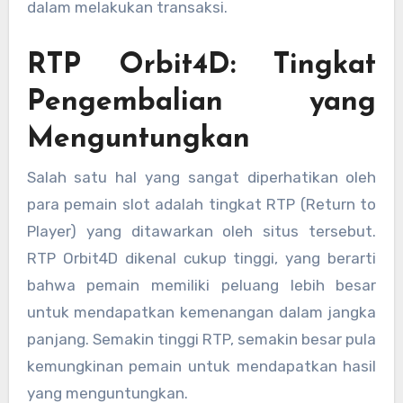
dalam melakukan transaksi.
RTP Orbit4D: Tingkat
Pengembalian yang
Menguntungkan
Salah satu hal yang sangat diperhatikan oleh
para pemain slot adalah tingkat RTP (Return to
Player) yang ditawarkan oleh situs tersebut.
RTP Orbit4D dikenal cukup tinggi, yang berarti
bahwa pemain memiliki peluang lebih besar
untuk mendapatkan kemenangan dalam jangka
panjang. Semakin tinggi RTP, semakin besar pula
kemungkinan pemain untuk mendapatkan hasil
yang menguntungkan.