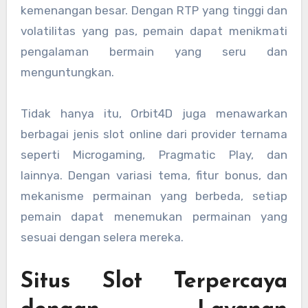
kemenangan besar. Dengan RTP yang tinggi dan
volatilitas yang pas, pemain dapat menikmati
pengalaman bermain yang seru dan
menguntungkan.
Tidak hanya itu, Orbit4D juga menawarkan
berbagai jenis slot online dari provider ternama
seperti Microgaming, Pragmatic Play, dan
lainnya. Dengan variasi tema, fitur bonus, dan
mekanisme permainan yang berbeda, setiap
pemain dapat menemukan permainan yang
sesuai dengan selera mereka.
Situs Slot Terpercaya