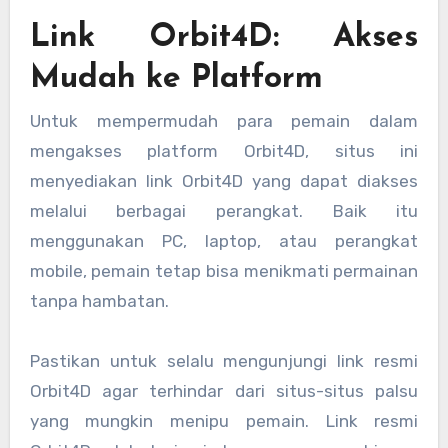
Link Orbit4D: Akses
Mudah ke Platform
Untuk mempermudah para pemain dalam
mengakses platform Orbit4D, situs ini
menyediakan link Orbit4D yang dapat diakses
melalui berbagai perangkat. Baik itu
menggunakan PC, laptop, atau perangkat
mobile, pemain tetap bisa menikmati permainan
tanpa hambatan.
Pastikan untuk selalu mengunjungi link resmi
Orbit4D agar terhindar dari situs-situs palsu
yang mungkin menipu pemain. Link resmi