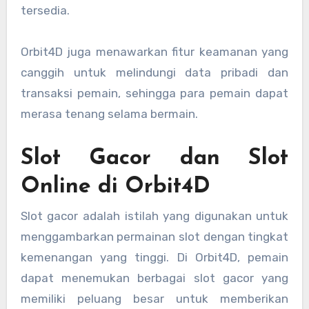
tersedia.
Orbit4D juga menawarkan fitur keamanan yang
canggih untuk melindungi data pribadi dan
transaksi pemain, sehingga para pemain dapat
merasa tenang selama bermain.
Slot Gacor dan Slot
Online di Orbit4D
Slot gacor adalah istilah yang digunakan untuk
menggambarkan permainan slot dengan tingkat
kemenangan yang tinggi. Di Orbit4D, pemain
dapat menemukan berbagai slot gacor yang
memiliki peluang besar untuk memberikan