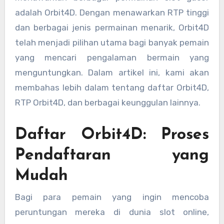
adalah Orbit4D. Dengan menawarkan RTP tinggi
dan berbagai jenis permainan menarik, Orbit4D
telah menjadi pilihan utama bagi banyak pemain
yang mencari pengalaman bermain yang
menguntungkan. Dalam artikel ini, kami akan
membahas lebih dalam tentang daftar Orbit4D,
RTP Orbit4D, dan berbagai keunggulan lainnya.
Daftar Orbit4D: Proses
Pendaftaran yang
Mudah
Bagi para pemain yang ingin mencoba
peruntungan mereka di dunia slot online,