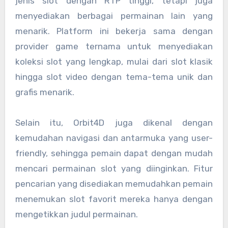
jenis slot dengan RTP tinggi, tetapi juga
menyediakan berbagai permainan lain yang
menarik. Platform ini bekerja sama dengan
provider game ternama untuk menyediakan
koleksi slot yang lengkap, mulai dari slot klasik
hingga slot video dengan tema-tema unik dan
grafis menarik.
Selain itu, Orbit4D juga dikenal dengan
kemudahan navigasi dan antarmuka yang user-
friendly, sehingga pemain dapat dengan mudah
mencari permainan slot yang diinginkan. Fitur
pencarian yang disediakan memudahkan pemain
menemukan slot favorit mereka hanya dengan
mengetikkan judul permainan.