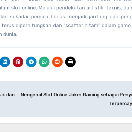
m slot online. Melalui pendekatan artistik, teknis, dan
dari sekadar pemicu bonus menjadi jantung dari pen
T terus diperhitungkan dan “scatter hitam” dalam gam
h dunia.
ik dan
Mengenal Slot Online Joker Gaming sebagai Peny
Terperca