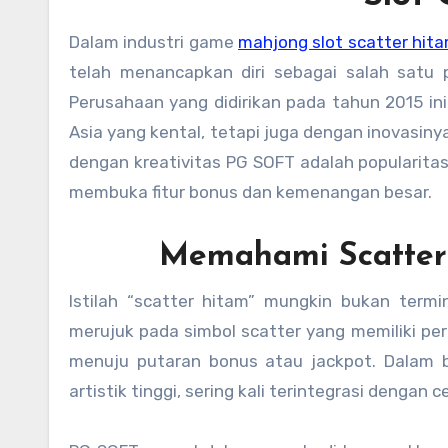
Dalam industri game
mahjong slot scatter hit
telah menancapkan diri sebagai salah satu 
Perusahaan yang didirikan pada tahun 2015 i
Asia yang kental, tetapi juga dengan inovasiny
dengan kreativitas PG SOFT adalah popularitas
membuka fitur bonus dan kemenangan besar.
Memahami Scatter
Istilah “scatter hitam” mungkin bukan termi
merujuk pada simbol scatter yang memiliki per
menuju putaran bonus atau jackpot. Dalam b
artistik tinggi, sering kali terintegrasi dengan