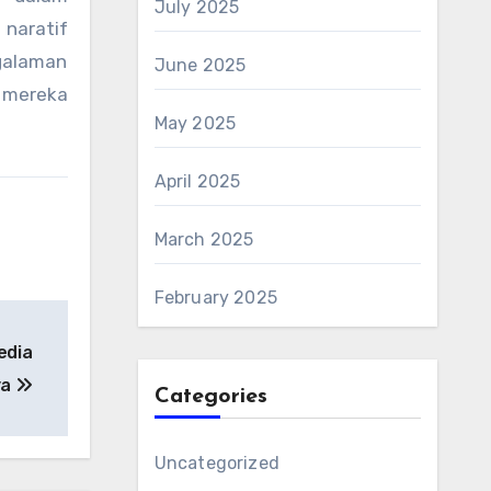
July 2025
 naratif
galaman
June 2025
e mereka
May 2025
April 2025
March 2025
February 2025
edia
ya
Categories
Uncategorized