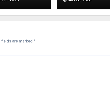
st 7, 2026
July 28, 2026
 fields are marked
*