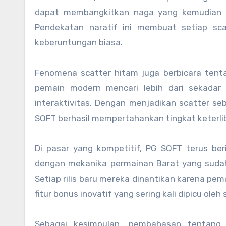
dapat membangkitkan naga yang kemudian m
Pendekatan naratif ini membuat setiap sc
keberuntungan biasa.
Fenomena scatter hitam juga berbicara te
pemain modern mencari lebih dari sekadar 
interaktivitas. Dengan menjadikan scatter s
SOFT berhasil mempertahankan tingkat keterli
Di pasar yang kompetitif, PG SOFT terus be
dengan mekanika permainan Barat yang sudah 
Setiap rilis baru mereka dinantikan karena 
fitur bonus inovatif yang sering kali dipicu ol
Sebagai kesimpulan, pembahasan tentang 