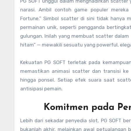
PG SOFT unggul dalam menghadirkan scatter ya
narasi. Ambil contoh game populer mereka
Fortune.” Simbol scatter di sini tidak hanya
permainan unik, seperti pengganda bertingkat,
gulungan. Inilah yang membuat scatter dalam 
hitam” — mewakili sesuatu yang powerful, eleg
Kekuatan PG SOFT terletak pada kemampuan
memastikan animasi scatter dan transisi ke 
hingga ponsel. Setiap efek suara saat sca
antisipasi pemain.
Komitmen pada Pe
Lebih dari sekadar penyedia slot, PG SOFT b
bukanlah akhir, melainkan awal petualangan 