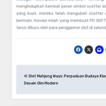
menghidupkan kembali peran simbol scatter dala
yang kuat, mereka telah mengubah scatter 
bermain. Inovasi inilah yang membuat PG SOF
terus diburu oleh para penggemar slot di seluru
Post
Slot Mahjong Ways: Perpaduan Budaya Klas
navigation
Desain Gim Modern