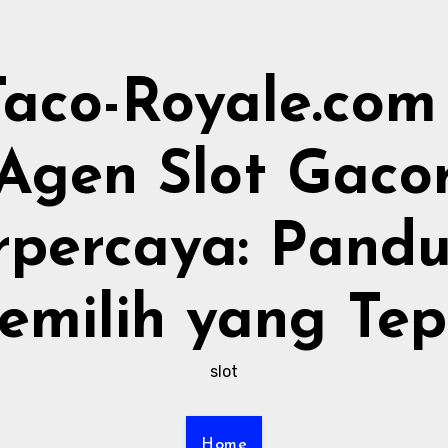
Taco-Royale.com 
Agen Slot Gaco
rpercaya: Pand
emilih yang Tep
slot
Home