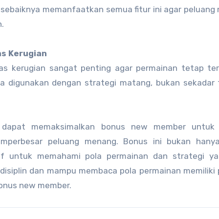
ebaiknya memanfaatkan semua fitur ini agar peluang
.
s Kerugian
 kerugian sangat penting agar permainan tetap terk
ka digunakan dengan strategi matang, bukan sekadar 
u dapat memaksimalkan bonus new member untuk b
mperbesar peluang menang. Bonus ini bukan hany
tif untuk memahami pola permainan dan strategi ya
g disiplin dan mampu membaca pola permainan memiliki
bonus new member.