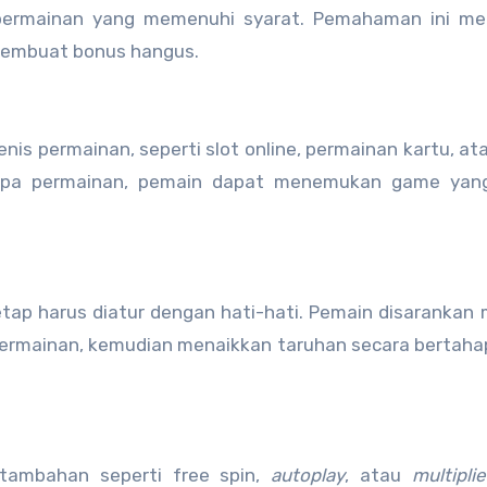
s permainan yang memenuhi syarat. Pemahaman ini m
membuat bonus hangus.
is permainan, seperti slot online, permainan kartu, a
rapa permainan, pemain dapat menemukan game yang
ap harus diatur dengan hati-hati. Pemain disarankan
permainan, kemudian menaikkan taruhan secara bertaha
 tambahan seperti free spin,
autoplay
, atau
multiplie