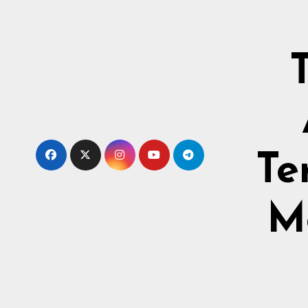
Skip
to
content
Te
M