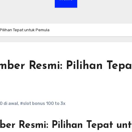
Pilihan Tepat untuk Pemula
ber Resmi: Pilihan Tepa
0 di awal
,
#slot bonus 100 to 3x
er Resmi: Pilihan Tepat un