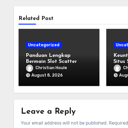
Related Post
Uncategorized
Uncat
Panduan Lengkap
Keunt
Bermain Slot Scatter
Situs
Hitam dan Mahjong Ways
Terba
Christian Houle
Ch
Terpercaya
Resmi
August 8, 2026
Augu
Leave a Reply
Your email address will not be published.
Required