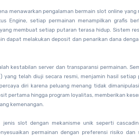
us Engine, setiap permainan menampilkan grafis berk
is yang membuat setiap putaran terasa hidup. Sistem re
in dapat melakukan deposit dan penarikan dana denga
lah kestabilan server dan transparansi permainan. Se
ang telah diuji secara resmi, menjamin hasil setiap
percaya diri karena peluang menang tidak dimanipulas
posit pertama hingga program loyalitas, memberikan ke
uang kemenangan.
jenis slot dengan mekanisme unik seperti cascading
enyesuaikan permainan dengan preferensi risiko dan 