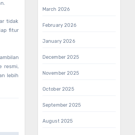
n.
March 2026
r tidak
February 2026
p fitur
January 2026
gambilan
December 2025
 resmi,
November 2025
n lebih
October 2025
September 2025
August 2025