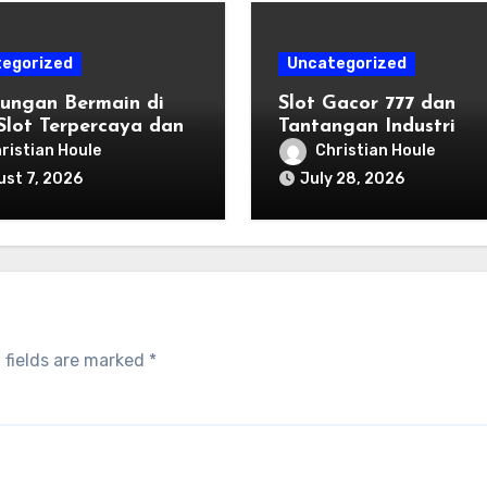
egorized
Uncategorized
ungan Bermain di
Slot Gacor 777 dan
 Slot Terpercaya dan
Tantangan Industri
ru Bersama PG Soft
Hiburan Digital Saat I
ristian Houle
Christian Houle
st 7, 2026
July 28, 2026
 fields are marked
*