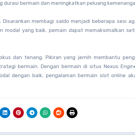
 durasi bermain dan meningkatkan peluang kemenanga
 Disarankan membagi saldo menjadi beberapa sesi aga
n modal yang baik, pemain dapat memaksimalkan setia
i fokus dan tenang. Pikiran yang jernih membantu pen
ategi bermain. Dengan bermain di situs Nexus Engine
dal dengan baik, pengalaman bermain slot online aka