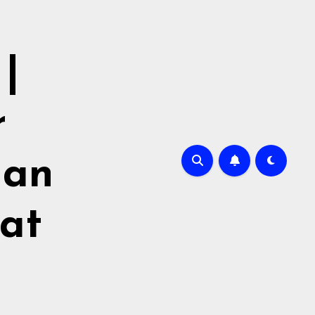
|
r
uan
at