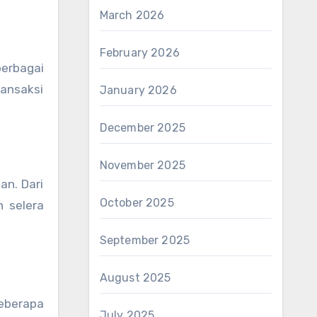
March 2026
February 2026
erbagai
ransaksi
January 2026
December 2025
November 2025
an. Dari
October 2025
 selera
September 2025
August 2025
Beberapa
July 2025