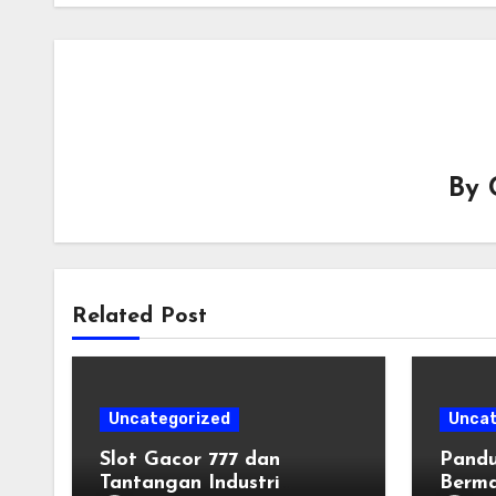
By
Related Post
Uncategorized
Uncat
Slot Gacor 777 dan
Pand
Tantangan Industri
Berma