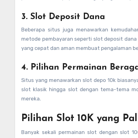
3. Slot Deposit Dana
Beberapa situs juga menawarkan kemudahan
metode pembayaran seperti slot deposit dana 
yang cepat dan aman membuat pengalaman be
4. Pilihan Permainan Bera
Situs yang menawarkan slot depo 10k biasanya
slot klasik hingga slot dengan tema-tema m
mereka.
Pilihan Slot 10K yang Pa
Banyak sekali permainan slot dengan slot 10