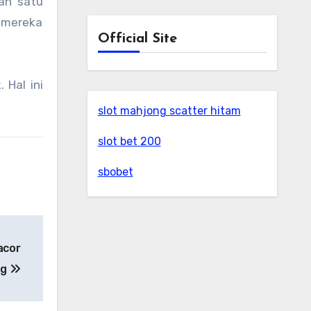
ah satu
 mereka
Official Site
 Hal ini
slot mahjong scatter hitam
slot bet 200
sbobet
acor
ng