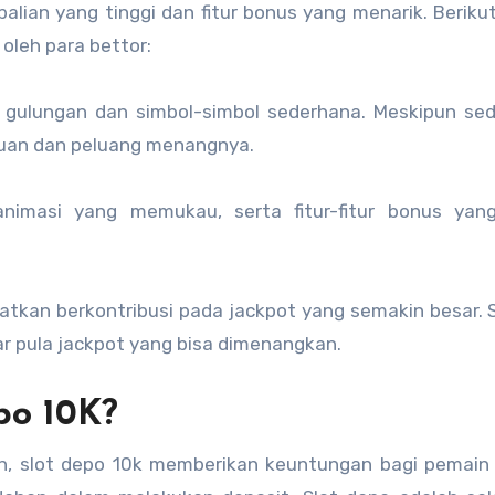
alian yang tinggi dan fitur bonus yang menarik. Beriku
oleh para bettor:
eruan dan peluang menangnya.
r pula jackpot yang bisa dimenangkan.
po 10K?
an, slot depo 10k memberikan keuntungan bagi pemain