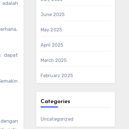
t adalah
June 2025
May 2025
April 2025
March 2025
February 2025
Categories
Uncategorized
 dengan