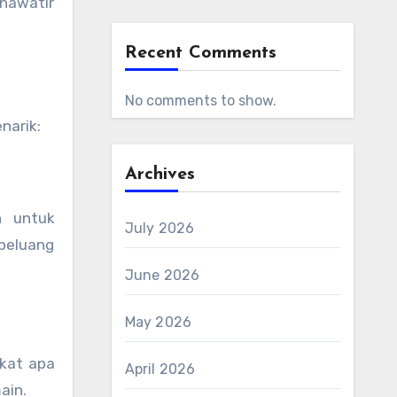
khawatir
Recent Comments
No comments to show.
narik:
Archives
n untuk
July 2026
peluang
June 2026
May 2026
kat apa
April 2026
ain.