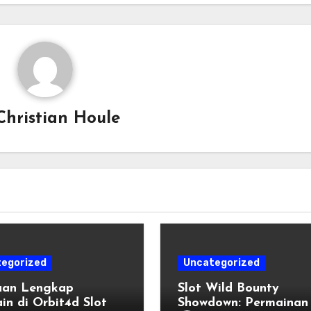
Christian Houle
egorized
Uncategorized
uan Lengkap
Slot Wild Bounty
in di Orbit4d Slot
Showdown: Permainan