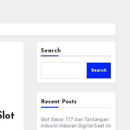
Search
Search
Recent Posts
Slot
Slot Gacor 777 dan Tantangan
Industri Hiburan Digital Saat Ini