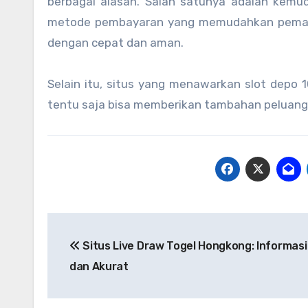
berbagai alasan. Salah satunya adalah kemu
metode pembayaran yang memudahkan pemain
dengan cepat dan aman.
Selain itu, situs yang menawarkan slot depo 
tentu saja bisa memberikan tambahan peluang
Post
Situs Live Draw Togel Hongkong: Informasi
navigation
dan Akurat