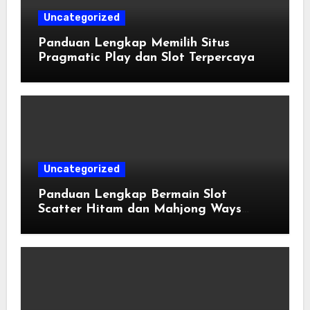
Uncategorized
Panduan Lengkap Memilih Situs
Pragmatic Play dan Slot Terpercaya
Uncategorized
Panduan Lengkap Bermain Slot
Scatter Hitam dan Mahjong Ways
Terpercaya