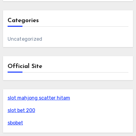
Categories
Uncategorized
Official Site
slot mahjong scatter hitam
slot bet 200
sbobet