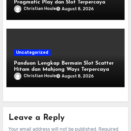
Pragmatic Play dan Slot Terpercaya
Christian Houle
August 8, 2026
Uncategorized
Panduan Lengkap Bermain Slot Scatter
Hitam dan Mahjong Ways Terpercaya
Christian Houle
August 8, 2026
Leave a Reply
Your email address will not be published.
Required