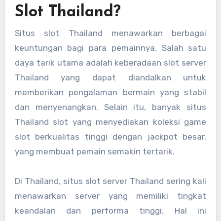
Slot Thailand?
Situs slot Thailand menawarkan berbagai
keuntungan bagi para pemainnya. Salah satu
daya tarik utama adalah keberadaan slot server
Thailand yang dapat diandalkan untuk
memberikan pengalaman bermain yang stabil
dan menyenangkan. Selain itu, banyak situs
Thailand slot yang menyediakan koleksi game
slot berkualitas tinggi dengan jackpot besar,
yang membuat pemain semakin tertarik.
Di Thailand, situs slot server Thailand sering kali
menawarkan server yang memiliki tingkat
keandalan dan performa tinggi. Hal ini