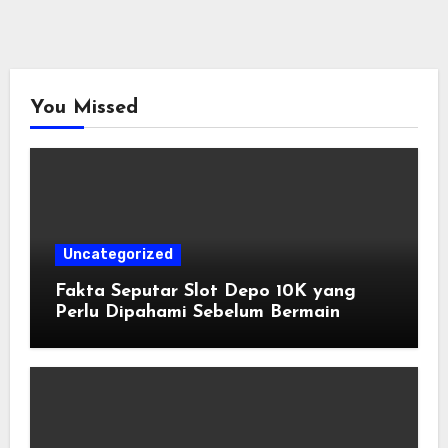
You Missed
Uncategorized
Fakta Seputar Slot Depo 10K yang
Perlu Dipahami Sebelum Bermain