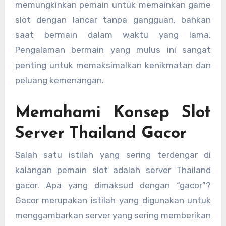
memungkinkan pemain untuk memainkan game
slot dengan lancar tanpa gangguan, bahkan
saat bermain dalam waktu yang lama.
Pengalaman bermain yang mulus ini sangat
penting untuk memaksimalkan kenikmatan dan
peluang kemenangan.
Memahami Konsep Slot
Server Thailand Gacor
Salah satu istilah yang sering terdengar di
kalangan pemain slot adalah server Thailand
gacor. Apa yang dimaksud dengan “gacor”?
Gacor merupakan istilah yang digunakan untuk
menggambarkan server yang sering memberikan