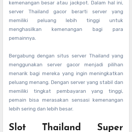
kemenangan besar atau jackpot. Dalam hal ini,
server Thailand gacor berarti server yang
memiliki peluang lebih tinggi untuk
menghasilkan kemenangan bagi para
pemainnya.
Bergabung dengan situs server Thailand yang
menggunakan server gacor menjadi pilihan
menarik bagi mereka yang ingin meningkatkan
peluang menang. Dengan server yang stabil dan
memiliki tingkat pembayaran yang tinggi,
pemain bisa merasakan sensasi kemenangan
lebih sering dan lebih besar.
Slot Thailand Super