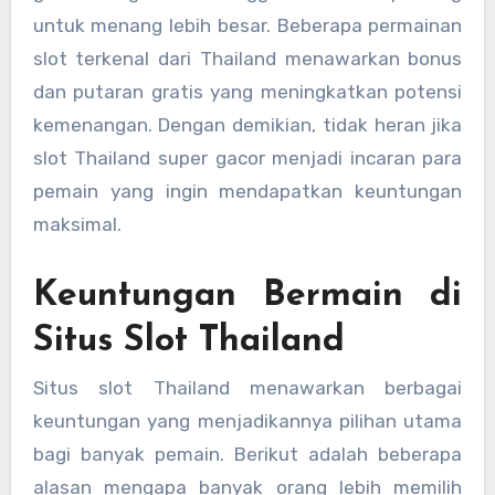
untuk menang lebih besar. Beberapa permainan
slot terkenal dari Thailand menawarkan bonus
dan putaran gratis yang meningkatkan potensi
kemenangan. Dengan demikian, tidak heran jika
slot Thailand super gacor menjadi incaran para
pemain yang ingin mendapatkan keuntungan
maksimal.
Keuntungan Bermain di
Situs Slot Thailand
Situs slot Thailand menawarkan berbagai
keuntungan yang menjadikannya pilihan utama
bagi banyak pemain. Berikut adalah beberapa
alasan mengapa banyak orang lebih memilih