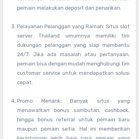
pemain melakukan deposit dan penarikan.
Pelayanan Pelanggan yang Ramah: Situs slot
server Thailand umumnya memiliki tim
dukungan pelanggan yang siap membantu
24/7. Jika ada masalah atau pertanyaan,
pemain bisa dengan mudah menghubungi tim
customer service untuk mendapatkan solusi
cepat.
Promo Menarik: Banyak situs yang
menawarkan bonus sambutan, cashback,
hingga bonus referral untuk pemain baru
maupun pemain setia. Hal ini memberikan
keuntungan lebih bagi para pemain yang