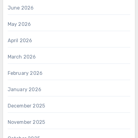
June 2026
May 2026
April 2026
March 2026
February 2026
January 2026
December 2025
November 2025