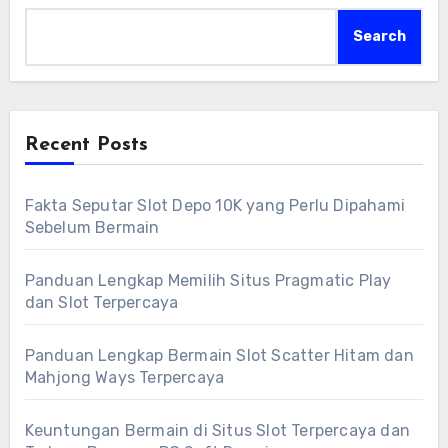
Search
Recent Posts
Fakta Seputar Slot Depo 10K yang Perlu Dipahami
Sebelum Bermain
Panduan Lengkap Memilih Situs Pragmatic Play
dan Slot Terpercaya
Panduan Lengkap Bermain Slot Scatter Hitam dan
Mahjong Ways Terpercaya
Keuntungan Bermain di Situs Slot Terpercaya dan