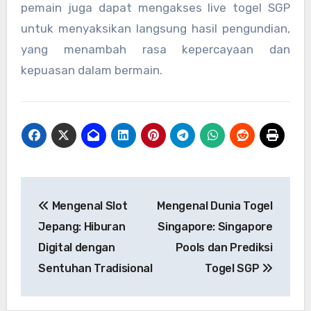
pemain juga dapat mengakses live togel SGP
untuk menyaksikan langsung hasil pengundian,
yang menambah rasa kepercayaan dan
kepuasan dalam bermain.
Post
Mengenal Slot
Mengenal Dunia Togel
navigation
Jepang: Hiburan
Singapore: Singapore
Digital dengan
Pools dan Prediksi
Sentuhan Tradisional
Togel SGP