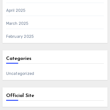
April 2025
March 2025
February 2025
Categories
Uncategorized
Official Site