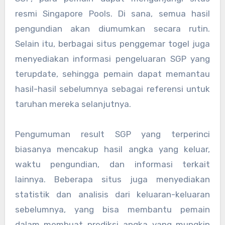
resmi Singapore Pools. Di sana, semua hasil
pengundian akan diumumkan secara rutin.
Selain itu, berbagai situs penggemar togel juga
menyediakan informasi pengeluaran SGP yang
terupdate, sehingga pemain dapat memantau
hasil-hasil sebelumnya sebagai referensi untuk
taruhan mereka selanjutnya.
Pengumuman result SGP yang terperinci
biasanya mencakup hasil angka yang keluar,
waktu pengundian, dan informasi terkait
lainnya. Beberapa situs juga menyediakan
statistik dan analisis dari keluaran-keluaran
sebelumnya, yang bisa membantu pemain
dalam membuat prediksi angka yang mungkin