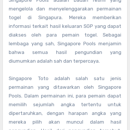
mengelola dan menyelenggarakan permainan
togel di Singapura. Mereka memberikan
informasi terkait hasil keluaran SGP yang dapat
diakses oleh para pemain togel. Sebagai
lembaga yang sah, Singapore Pools menjamin
bahwa semua hasil pengundian yang
diumumkan adalah sah dan terpercaya.
Singapore Toto adalah salah satu jenis
permainan yang ditawarkan oleh Singapore
Pools. Dalam permainan ini, para pemain dapat
memilih sejumlah angka tertentu untuk
dipertaruhkan, dengan harapan angka yang
mereka pilih akan muncul dalam hasil