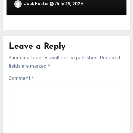
Menarik
Jack Foster
July 25, 2026
Leave a Reply
Your email address will not be published.
Required
fields are marked
*
Comment
*