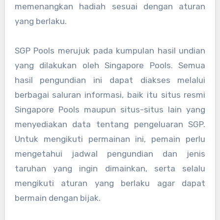
memenangkan hadiah sesuai dengan aturan
yang berlaku.
SGP Pools merujuk pada kumpulan hasil undian
yang dilakukan oleh Singapore Pools. Semua
hasil pengundian ini dapat diakses melalui
berbagai saluran informasi, baik itu situs resmi
Singapore Pools maupun situs-situs lain yang
menyediakan data tentang pengeluaran SGP.
Untuk mengikuti permainan ini, pemain perlu
mengetahui jadwal pengundian dan jenis
taruhan yang ingin dimainkan, serta selalu
mengikuti aturan yang berlaku agar dapat
bermain dengan bijak.