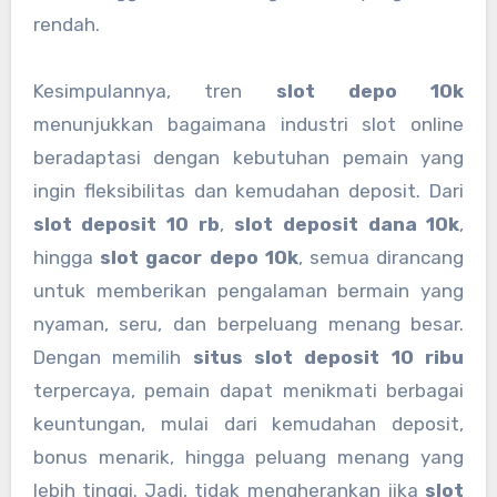
rendah.
Kesimpulannya, tren
slot depo 10k
menunjukkan bagaimana industri slot online
beradaptasi dengan kebutuhan pemain yang
ingin fleksibilitas dan kemudahan deposit. Dari
slot deposit 10 rb
,
slot deposit dana 10k
,
hingga
slot gacor depo 10k
, semua dirancang
untuk memberikan pengalaman bermain yang
nyaman, seru, dan berpeluang menang besar.
Dengan memilih
situs slot deposit 10 ribu
terpercaya, pemain dapat menikmati berbagai
keuntungan, mulai dari kemudahan deposit,
bonus menarik, hingga peluang menang yang
lebih tinggi. Jadi, tidak mengherankan jika
slot