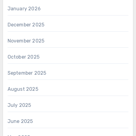
January 2026
December 2025
November 2025
October 2025
September 2025
August 2025
July 2025
June 2025