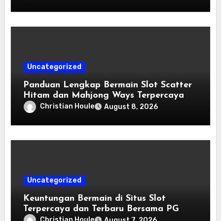
Uncategorized
Panduan Lengkap Bermain Slot Scatter
Hitam dan Mahjong Ways Terpercaya
Christian Houle
August 8, 2026
Uncategorized
Keuntungan Bermain di Situs Slot
Terpercaya dan Terbaru Bersama PG
Soft Resmi
Christian Houle
August 7, 2026