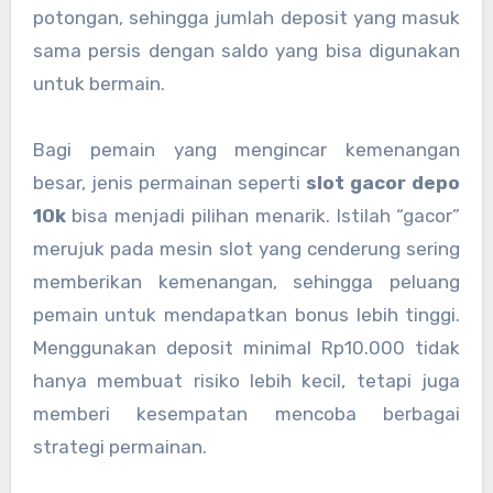
potongan, sehingga jumlah deposit yang masuk
sama persis dengan saldo yang bisa digunakan
untuk bermain.
Bagi pemain yang mengincar kemenangan
besar, jenis permainan seperti
slot gacor depo
10k
bisa menjadi pilihan menarik. Istilah “gacor”
merujuk pada mesin slot yang cenderung sering
memberikan kemenangan, sehingga peluang
pemain untuk mendapatkan bonus lebih tinggi.
Menggunakan deposit minimal Rp10.000 tidak
hanya membuat risiko lebih kecil, tetapi juga
memberi kesempatan mencoba berbagai
strategi permainan.