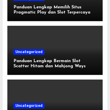
Panduan Lengkap Memilih Situs
Pragmatic Play dan Slot Terpercaya
Uncategorized
Panduan Lengkap Bermain Slot
Scatter Hitam dan Mahjong Ways
Terpercaya
Uncategorized