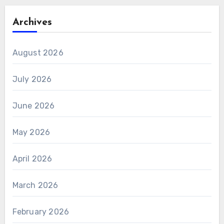
Archives
August 2026
July 2026
June 2026
May 2026
April 2026
March 2026
February 2026