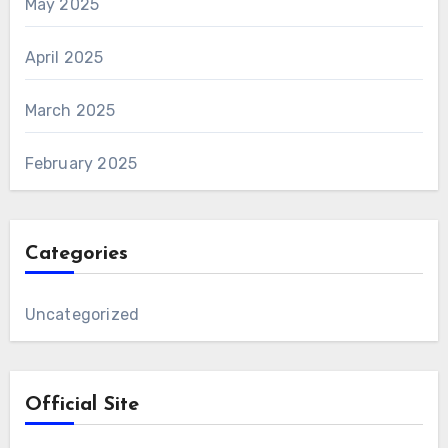
May 2025
April 2025
March 2025
February 2025
Categories
Uncategorized
Official Site