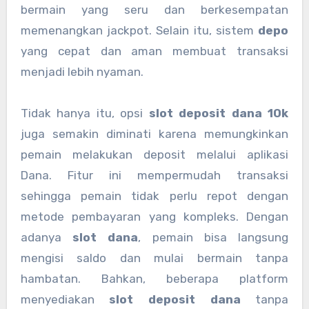
bermain yang seru dan berkesempatan
memenangkan jackpot. Selain itu, sistem
depo
yang cepat dan aman membuat transaksi
menjadi lebih nyaman.
Tidak hanya itu, opsi
slot deposit dana 10k
juga semakin diminati karena memungkinkan
pemain melakukan deposit melalui aplikasi
Dana. Fitur ini mempermudah transaksi
sehingga pemain tidak perlu repot dengan
metode pembayaran yang kompleks. Dengan
adanya
slot dana
, pemain bisa langsung
mengisi saldo dan mulai bermain tanpa
hambatan. Bahkan, beberapa platform
menyediakan
slot deposit dana
tanpa