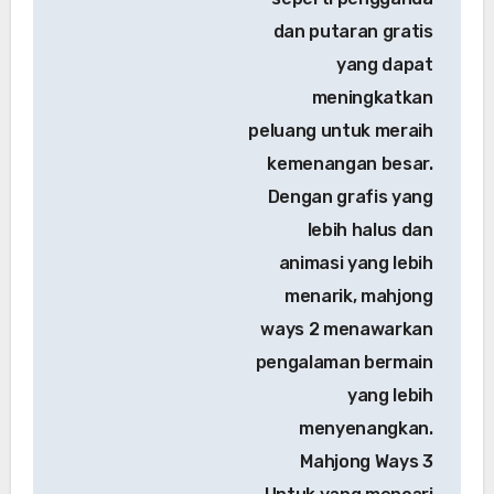
dan putaran gratis
yang dapat
meningkatkan
peluang untuk meraih
kemenangan besar.
Dengan grafis yang
lebih halus dan
animasi yang lebih
menarik, mahjong
ways 2 menawarkan
pengalaman bermain
yang lebih
menyenangkan.
Mahjong Ways 3