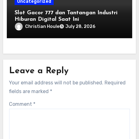
Uncategorized
Slot Gacor 777 dan Tantangan Industri
Hiburan Digital Saat Ini
Christian Houle
July 28, 2026
Leave a Reply
Your email address will not be published.
Required
fields are marked
*
Comment
*