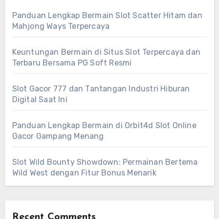
Panduan Lengkap Bermain Slot Scatter Hitam dan
Mahjong Ways Terpercaya
Keuntungan Bermain di Situs Slot Terpercaya dan
Terbaru Bersama PG Soft Resmi
Slot Gacor 777 dan Tantangan Industri Hiburan
Digital Saat Ini
Panduan Lengkap Bermain di Orbit4d Slot Online
Gacor Gampang Menang
Slot Wild Bounty Showdown: Permainan Bertema
Wild West dengan Fitur Bonus Menarik
Recent Comments