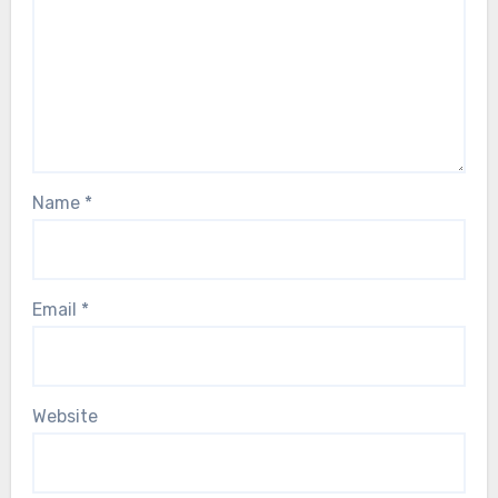
Name
*
Email
*
Website