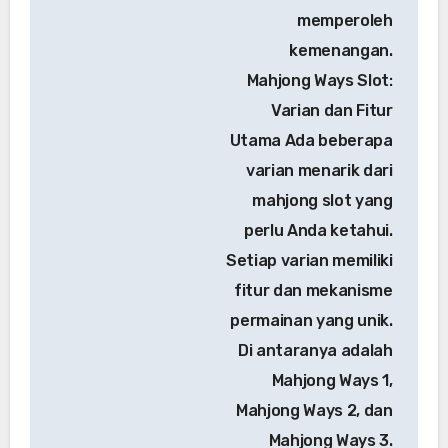
memperoleh
kemenangan.
Mahjong Ways Slot:
Varian dan Fitur
Utama Ada beberapa
varian menarik dari
mahjong slot yang
perlu Anda ketahui.
Setiap varian memiliki
fitur dan mekanisme
permainan yang unik.
Di antaranya adalah
Mahjong Ways 1,
Mahjong Ways 2, dan
Mahjong Ways 3.