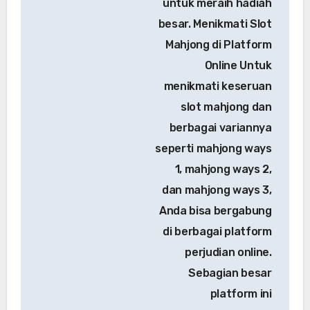
untuk meraih hadiah
besar. Menikmati Slot
Mahjong di Platform
Online Untuk
menikmati keseruan
slot mahjong dan
berbagai variannya
seperti mahjong ways
1, mahjong ways 2,
dan mahjong ways 3,
Anda bisa bergabung
di berbagai platform
perjudian online.
Sebagian besar
platform ini