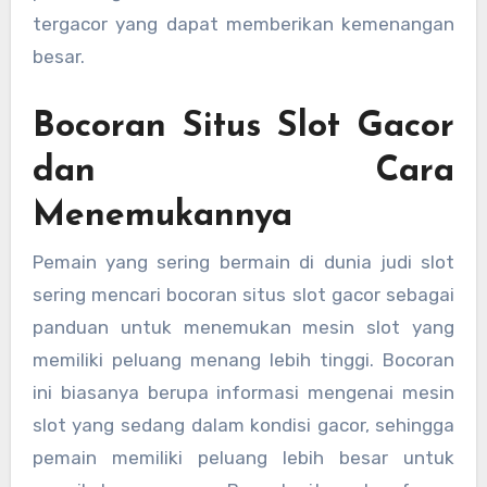
tergacor yang dapat memberikan kemenangan
besar.
Bocoran Situs Slot Gacor
dan Cara
Menemukannya
Pemain yang sering bermain di dunia judi slot
sering mencari bocoran situs slot gacor sebagai
panduan untuk menemukan mesin slot yang
memiliki peluang menang lebih tinggi. Bocoran
ini biasanya berupa informasi mengenai mesin
slot yang sedang dalam kondisi gacor, sehingga
pemain memiliki peluang lebih besar untuk