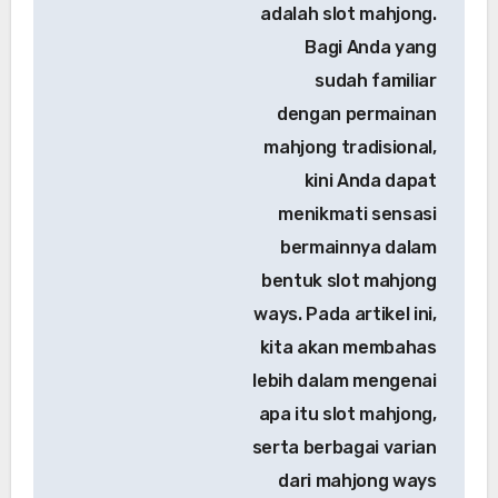
adalah slot mahjong.
Bagi Anda yang
sudah familiar
dengan permainan
mahjong tradisional,
kini Anda dapat
menikmati sensasi
bermainnya dalam
bentuk slot mahjong
ways. Pada artikel ini,
kita akan membahas
lebih dalam mengenai
apa itu slot mahjong,
serta berbagai varian
dari mahjong ways