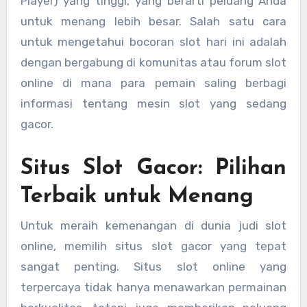
Player) yang tinggi, yang berarti peluang Anda
untuk menang lebih besar. Salah satu cara
untuk mengetahui bocoran slot hari ini adalah
dengan bergabung di komunitas atau forum slot
online di mana para pemain saling berbagi
informasi tentang mesin slot yang sedang
gacor.
Situs Slot Gacor: Pilihan
Terbaik untuk Menang
Untuk meraih kemenangan di dunia judi slot
online, memilih situs slot gacor yang tepat
sangat penting. Situs slot online yang
terpercaya tidak hanya menawarkan permainan