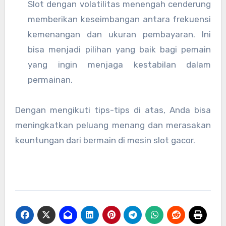
Slot dengan volatilitas menengah cenderung
memberikan keseimbangan antara frekuensi
kemenangan dan ukuran pembayaran. Ini
bisa menjadi pilihan yang baik bagi pemain
yang ingin menjaga kestabilan dalam
permainan.
Dengan mengikuti tips-tips di atas, Anda bisa
meningkatkan peluang menang dan merasakan
keuntungan dari bermain di mesin slot gacor.