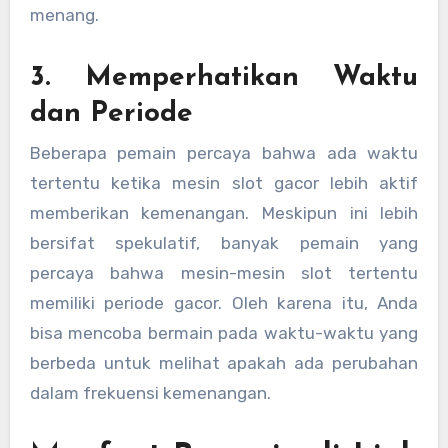
menang.
3. Memperhatikan Waktu
dan Periode
Beberapa pemain percaya bahwa ada waktu
tertentu ketika mesin slot gacor lebih aktif
memberikan kemenangan. Meskipun ini lebih
bersifat spekulatif, banyak pemain yang
percaya bahwa mesin-mesin slot tertentu
memiliki periode gacor. Oleh karena itu, Anda
bisa mencoba bermain pada waktu-waktu yang
berbeda untuk melihat apakah ada perubahan
dalam frekuensi kemenangan.