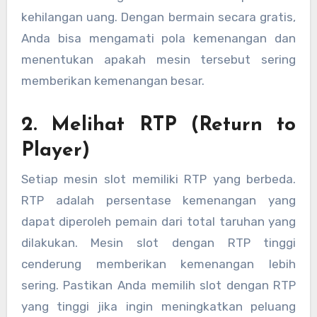
kehilangan uang. Dengan bermain secara gratis,
Anda bisa mengamati pola kemenangan dan
menentukan apakah mesin tersebut sering
memberikan kemenangan besar.
2. Melihat RTP (Return to
Player)
Setiap mesin slot memiliki RTP yang berbeda.
RTP adalah persentase kemenangan yang
dapat diperoleh pemain dari total taruhan yang
dilakukan. Mesin slot dengan RTP tinggi
cenderung memberikan kemenangan lebih
sering. Pastikan Anda memilih slot dengan RTP
yang tinggi jika ingin meningkatkan peluang