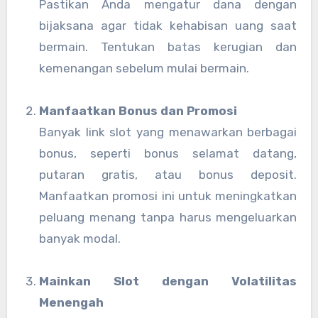
Pastikan Anda mengatur dana dengan
bijaksana agar tidak kehabisan uang saat
bermain. Tentukan batas kerugian dan
kemenangan sebelum mulai bermain.
Manfaatkan Bonus dan Promosi
Banyak link slot yang menawarkan berbagai
bonus, seperti bonus selamat datang,
putaran gratis, atau bonus deposit.
Manfaatkan promosi ini untuk meningkatkan
peluang menang tanpa harus mengeluarkan
banyak modal.
Mainkan Slot dengan Volatilitas
Menengah