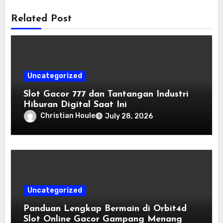
Related Post
Uncategorized
Slot Gacor 777 dan Tantangan Industri
Hiburan Digital Saat Ini
Christian Houle
July 28, 2026
Uncategorized
Panduan Lengkap Bermain di Orbit4d
Slot Online Gacor Gampang Menang