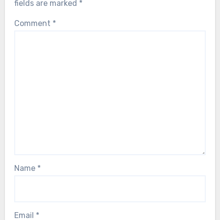
fields are marked
*
Comment
*
Name
*
Email
*