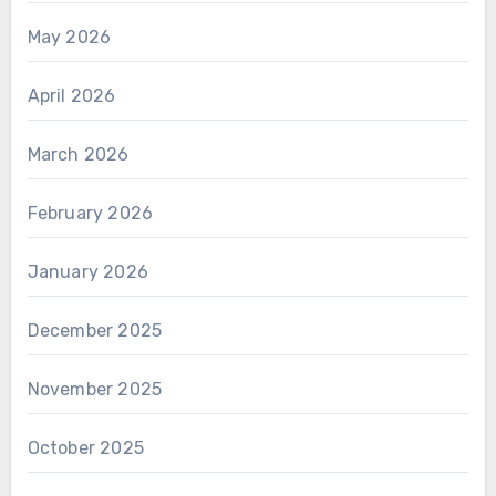
May 2026
April 2026
March 2026
February 2026
January 2026
December 2025
November 2025
October 2025