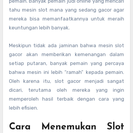
pemain. Banyak pemain judi online yang mencari
tahu mesin slot mana yang sedang gacor agar
mereka bisa memanfaatkannya untuk meraih
keuntungan lebih banyak.
Meskipun tidak ada jaminan bahwa mesin slot
gacor akan memberikan kemenangan dalam
setiap putaran, banyak pemain yang percaya
bahwa mesin ini lebih “ramah” kepada pemain.
Oleh karena itu, slot gacor menjadi sangat
dicari, terutama oleh mereka yang ingin
memperoleh hasil terbaik dengan cara yang
lebih efisien.
Cara Menemukan Slot