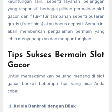
keuntungan lain, seperti layanan pelanggan
yang responsif, berbagai pilihan permainan slot
gacor, dan fitur-fitur tambahan seperti putaran
gratis (free spins) atau bonus deposit. Semua ini
akan memberikan pengalaman bermain yang
lebih menyenangkan dan menguntungkan.
Tips Sukses Bermain Slot
Gacor
Untuk memaksimalkan peluang menang di slot
gacor, berikut beberapa tips yang bisa Anda
coba:
Kelola Bankroll dengan Bijak