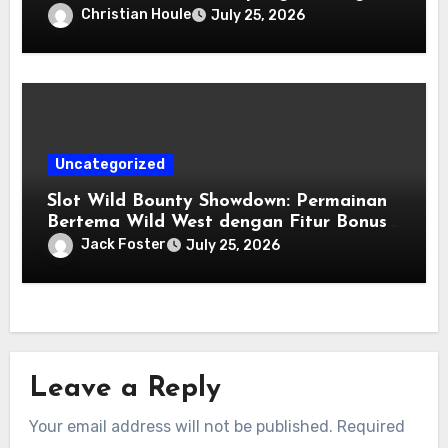
Christian Houle
July 25, 2026
Uncategorized
Slot Wild Bounty Showdown: Permainan
Bertema Wild West dengan Fitur Bonus
Menarik
Jack Foster
July 25, 2026
Leave a Reply
Your email address will not be published.
Required