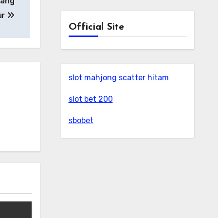
yang
ur
Official Site
slot mahjong scatter hitam
slot bet 200
sbobet