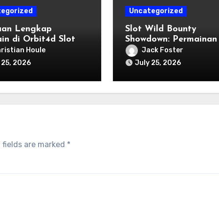
egorized
Uncategorized
uan Lengkap
Slot Wild Bounty
in di Orbit4d Slot
Showdown: Permainan
e Gacor Gampang
Bertema Wild West
ristian Houle
Jack Foster
ng
dengan Fitur Bonus
 25, 2026
July 25, 2026
Menarik
 fields are marked
*