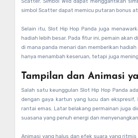
Scatter. Simbol Wild dapat menggantikan si
simbol Scatter dapat memicu putaran bonus ata
Selain itu, Slot Hip Hop Panda juga menaw
hadiah lebih besar. Pada fitur ini, pemain akan
di mana panda menari dan memberikan hadiah t
hanya menambah keseruan, tetapi juga menin
Tampilan dan Animasi y
Salah satu keunggulan Slot Hip Hop Panda ad
dengan gaya kartun yang lucu dan ekspresif, 
rantai emas. Latar belakang permainan juga 
suasana yang penuh energi dan menyenangkan
Animasi yang halus dan efek suara yang ritmi