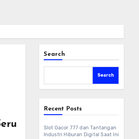
Search
Search
Recent Posts
Seru
Slot Gacor 777 dan Tantangan
Industri Hiburan Digital Saat Ini