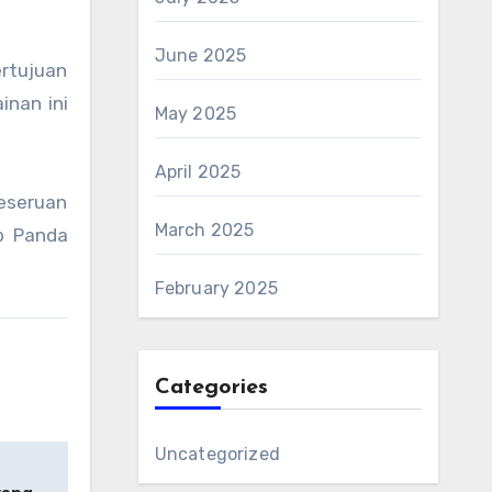
June 2025
ertujuan
inan ini
May 2025
April 2025
Keseruan
March 2025
p Panda
February 2025
Categories
Uncategorized