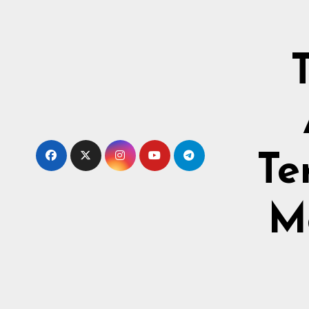
Skip
to
content
Te
M