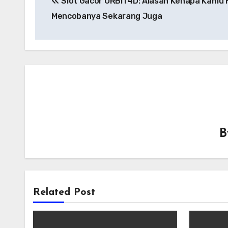
Slot Gacor ORBIT4D: Alasan Kenapa Kamu 
navigation
Mencobanya Sekarang Juga
Related Post