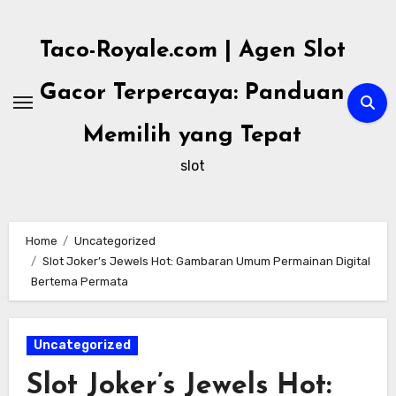
Skip
to
Taco-Royale.com | Agen Slot
content
Gacor Terpercaya: Panduan
Memilih yang Tepat
slot
Home
Uncategorized
Slot Joker’s Jewels Hot: Gambaran Umum Permainan Digital
Bertema Permata
Uncategorized
Slot Joker’s Jewels Hot: