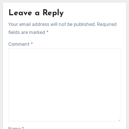
Leave a Reply
Your email address will not be published.
Required
fields are marked
*
Comment
*
Name
*