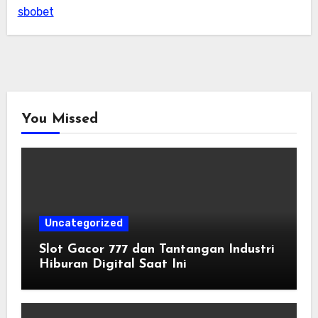
sbobet
You Missed
Uncategorized
Slot Gacor 777 dan Tantangan Industri
Hiburan Digital Saat Ini