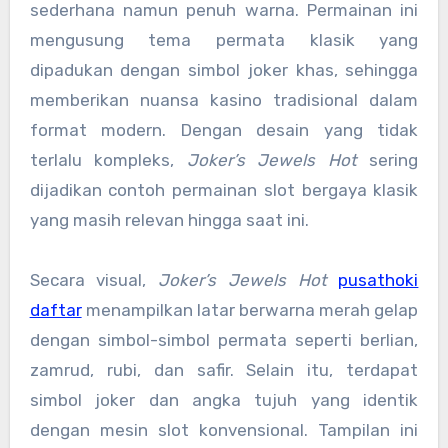
sederhana namun penuh warna. Permainan ini
mengusung tema permata klasik yang
dipadukan dengan simbol joker khas, sehingga
memberikan nuansa kasino tradisional dalam
format modern. Dengan desain yang tidak
terlalu kompleks,
Joker’s Jewels Hot
sering
dijadikan contoh permainan slot bergaya klasik
yang masih relevan hingga saat ini.
Secara visual,
Joker’s Jewels Hot
pusathoki
daftar
menampilkan latar berwarna merah gelap
dengan simbol-simbol permata seperti berlian,
zamrud, rubi, dan safir. Selain itu, terdapat
simbol joker dan angka tujuh yang identik
dengan mesin slot konvensional. Tampilan ini