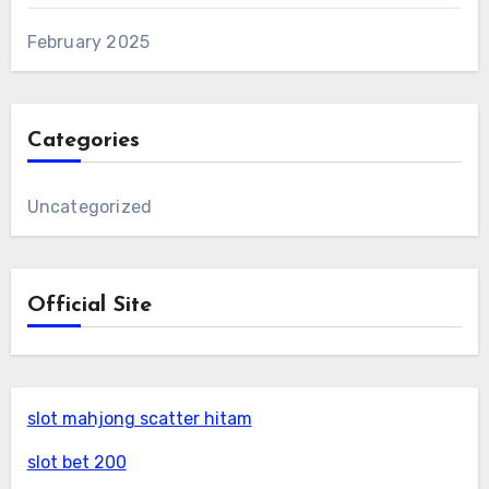
February 2025
Categories
Uncategorized
Official Site
slot mahjong scatter hitam
slot bet 200