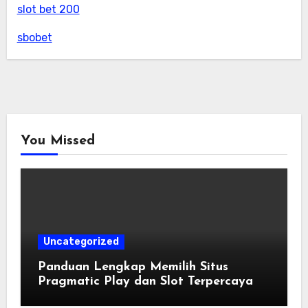
slot bet 200
sbobet
You Missed
Uncategorized
Panduan Lengkap Memilih Situs
Pragmatic Play dan Slot Terpercaya