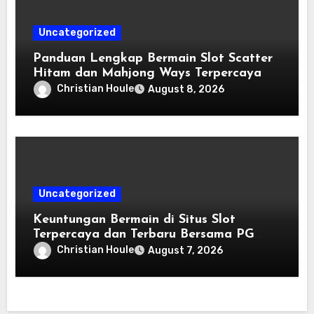
Uncategorized
Panduan Lengkap Bermain Slot Scatter
Hitam dan Mahjong Ways Terpercaya
Christian Houle
August 8, 2026
Uncategorized
Keuntungan Bermain di Situs Slot
Terpercaya dan Terbaru Bersama PG
Soft Resmi
Christian Houle
August 7, 2026