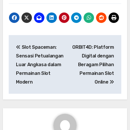
Post
Slot Spaceman:
ORBIT4D: Platform
navigation
Sensasi Petualangan
Digital dengan
Luar Angkasa dalam
Beragam Pilihan
Permainan Slot
Permainan Slot
Modern
Online