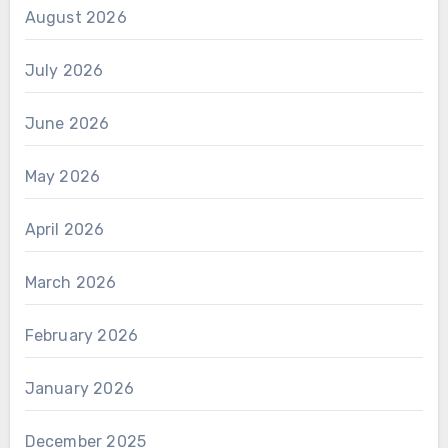
August 2026
July 2026
June 2026
May 2026
April 2026
March 2026
February 2026
January 2026
December 2025