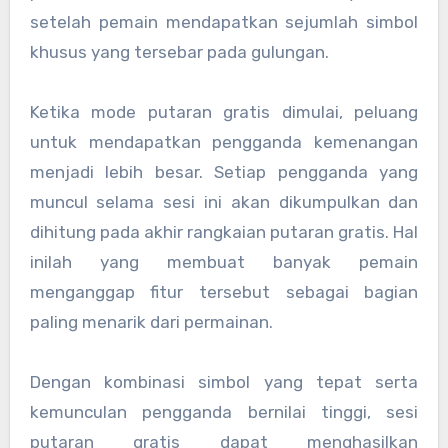
setelah pemain mendapatkan sejumlah simbol
khusus yang tersebar pada gulungan.
Ketika mode putaran gratis dimulai, peluang
untuk mendapatkan pengganda kemenangan
menjadi lebih besar. Setiap pengganda yang
muncul selama sesi ini akan dikumpulkan dan
dihitung pada akhir rangkaian putaran gratis. Hal
inilah yang membuat banyak pemain
menganggap fitur tersebut sebagai bagian
paling menarik dari permainan.
Dengan kombinasi simbol yang tepat serta
kemunculan pengganda bernilai tinggi, sesi
putaran gratis dapat menghasilkan