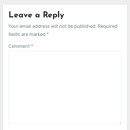
Leave a Reply
Your email address will not be published.
Required
fields are marked
*
Comment
*