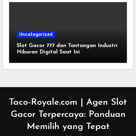
Uncategorized
Slot Gacor 777 dan Tantangan Industri
Hiburan Digital Saat Ini
Taco-Royale.com | Agen Slot
Gacor Terpercaya: Panduan
Memilih yang Tepat