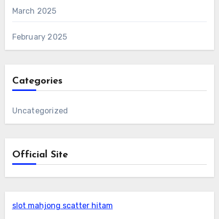
March 2025
February 2025
Categories
Uncategorized
Official Site
slot mahjong scatter hitam