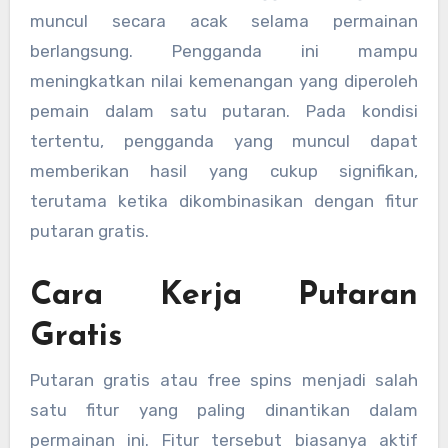
muncul secara acak selama permainan
berlangsung. Pengganda ini mampu
meningkatkan nilai kemenangan yang diperoleh
pemain dalam satu putaran. Pada kondisi
tertentu, pengganda yang muncul dapat
memberikan hasil yang cukup signifikan,
terutama ketika dikombinasikan dengan fitur
putaran gratis.
Cara Kerja Putaran
Gratis
Putaran gratis atau free spins menjadi salah
satu fitur yang paling dinantikan dalam
permainan ini. Fitur tersebut biasanya aktif