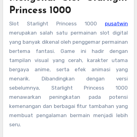
Princess 1000
Slot Starlight Princess 1000
pusatwin
merupakan salah satu permainan slot digital
yang banyak dikenal oleh penggemar permainan
bertema fantasi. Game ini hadir dengan
tampilan visual yang cerah, karakter utama
bergaya anime, serta efek animasi yang
menarik. Dibandingkan dengan versi
sebelumnya, Starlight Princess 1000
menawarkan peningkatan pada potensi
kemenangan dan berbagai fitur tambahan yang
membuat pengalaman bermain menjadi lebih
seru.